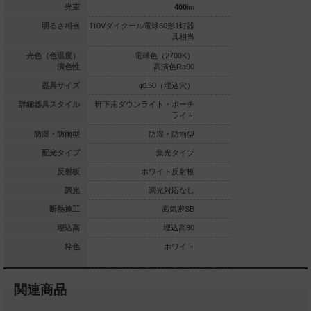
375
lm
光束
400
lm
0形1灯器具相当
明るさ相当
110Vダイクール電球60形1灯器
110Vダイクール電球6
具相当
白色（3500K）
光色（色温度）
電球色（2700K）
昼白色（5
高演色Ra90
演色性
高演色Ra90
高演
φ150（埋込穴）
器具サイズ
φ150（埋込穴）
φ150
ライト・ポーチ
詳細器具スタイル
軒下用ダウンライト・ポーチ
軒下用ダウンライト
ライト
ライト
防湿・防雨型
防湿・防雨型
防湿・防雨型
防湿
拡散タイプ
配光タイプ
集光タイプ
集
ホワイト反射板
反射板
ホワイト反射板
ホワイ
調光対応
調光
調光対応なし
調光
高気密SB
断熱施工
高気密SB
高
埋込高80
埋込高
埋込高80
ホワイト
枠色
ホワイト
関連商品