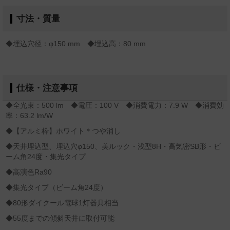
寸法・質量
◆埋込穴径：φ150 mm ◆埋込高：80 mm
仕様・注意事項
◆全光束：500 lm ◆電圧：100 V ◆消費電力：7.9 W ◆消費効
率：63.2 lm/W
◆【アルミ枠】ホワイト＊つや消し
◆天井埋込型、埋込穴φ150、美ルック・浅型8H・高気密SB形・ビ
ーム角24度・集光タイプ
◆高演色Ra90
◆集光タイプ（ビーム角24度）
◆80形ダイクール電球1灯器具相当
◆55度までの傾斜天井に取付可能