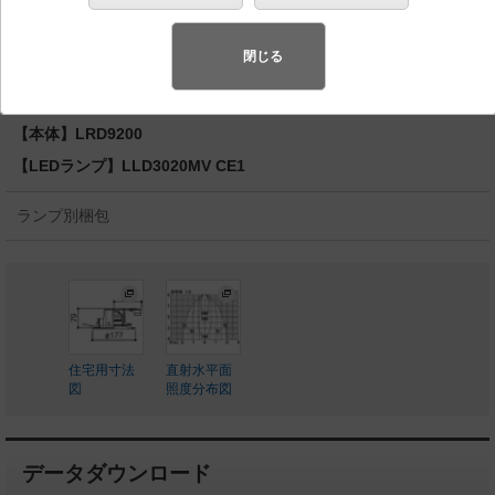
型・防雨型／埋込穴φ150 パネル付型 110Vダイクー
ル電球80形1灯器具相当
閉じる
◆工場在庫品
◆希望小売価格 22,600 円（税抜）
【本体】LRD9200
【LEDランプ】LLD3020MV CE1
ランプ別梱包
住宅用寸法
直射水平面
図
照度分布図
データダウンロード