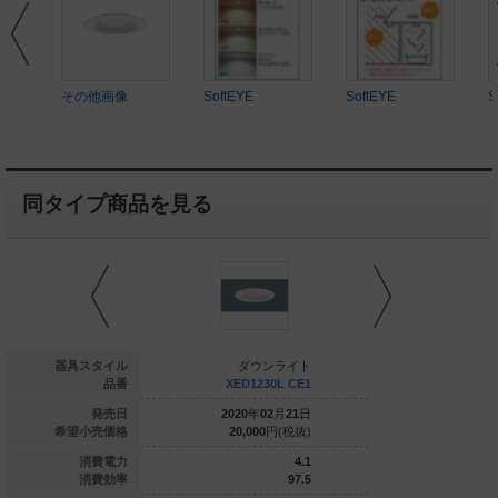
その他画像
SoftEYE
SoftEYE
S
同タイプ商品を見る
ダウンライト
器具スタイル
ダウンライト
ダウ
XED1210V CB1
品番
XED1230L CE1
XED123
020
年
02
月
21
日
発売日
2020
年
02
月
21
日
2020
年
0
18,800
円(税抜)
希望小売価格
20,000
円(税抜)
20,000
5.9
消費電力
4.1
63.5
消費効率
97.5