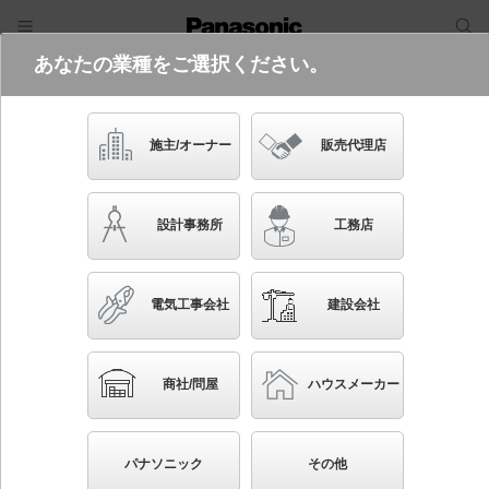
あなたの業種をご選択ください。
電気・建築設備（ビジネス）
フリーワード
品番・キーワード
検索
施主/オーナー
販売代理店
XED3230V CE1
設計事務所
工務店
起動方式違いの商品を見る
電気工事会社
建設会社
ブックマーク
NEW
かんたん照度計算
商社/問屋
ハウスメーカー
天井埋込型 LED（温白色） 軒下用ダウンライト・ポ
ーチライト 美ルック・浅型8H・高気密SB形・ビーム
パナソニック
その他
角24度・集光タイプ LEDフラットランプ交換型・防湿