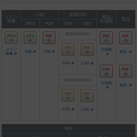
小組
姿図CAD
メイン
商品
取説
画像
仕様図
JPEG
PDF
DXF
SXF
XED3230VCE1
メイン
仕様図
小組
小組
取説
画像
CAD
CAD
XED3230VCB1
仕様図
取説
CAD
CAD
BIM