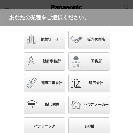
あなたの業種をご選択ください。
電気・建築設備（ビジネス）
フリーワード
品番・キーワード
検索
施主/オーナー
販売代理店
NCN29300W LE1
設計事務所
工務店
電気工事会社
建設会社
ブックマーク
NEW
かんたん照度計算
商社/問屋
ハウスメーカー
配線ダクト取付型 LED（昼白色） 小型シーリングラ
イト ビーム角85度・拡散タイプ・光源遮光角30度 コ
パナソニック
その他
ンパクト形蛍光灯FHT42形1灯器具相当 LED 200形