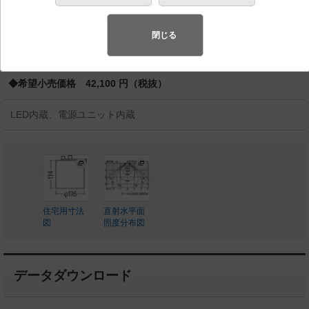
バリュアブル商品
（省エネ・デザイン性・配光制御など様々なご
要望にお応えできる商品群です。）
閉じる
◆工場在庫品
◆希望小売価格 42,100 円（税抜）
LED内蔵、電源ユニット内蔵
住宅用寸法
直射水平面
図
照度分布図
データダウンロード