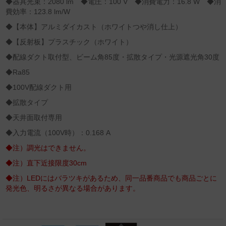
◆器具光束：2080 lm ◆電圧：100 V ◆消費電力：16.8 W ◆消
費効率：123.8 lm/W
◆【本体】アルミダイカスト（ホワイトつや消し仕上）
◆【反射板】プラスチック（ホワイト）
◆配線ダクト取付型、ビーム角85度・拡散タイプ・光源遮光角30度
◆Ra85
◆100V配線ダクト用
◆拡散タイプ
◆天井面取付専用
◆入力電流（100V時）：0.168 A
◆注）調光はできません。
◆注）直下近接限度30cm
◆注）LEDにはバラツキがあるため、同一品番商品でも商品ごとに
発光色、明るさが異なる場合があります。