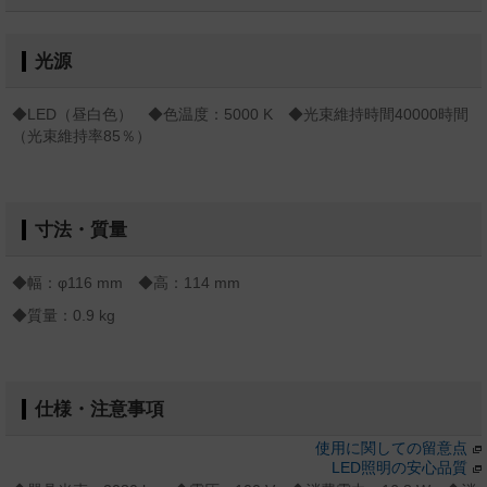
光源
◆LED（昼白色） ◆色温度：5000 K ◆光束維持時間40000時間
（光束維持率85％）
寸法・質量
◆幅：φ116 mm ◆高：114 mm
◆質量：0.9 kg
仕様・注意事項
使用に関しての留意点
LED照明の安心品質