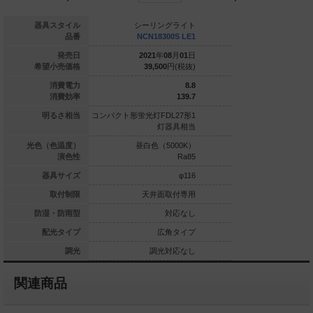
ーリングライト
器具スタイル
シーリングライト
シーリン
CN29312S LE1
品番
NCN18300S LE1
NCN1831
021
年
08
月
01
日
発売日
2021
年
08
月
01
日
2021
年
0
42,100
円(税抜)
希望小売価格
39,500
円(税抜)
39,500
16.8
消費電力
8.8
122.3
消費効率
139.7
灯FHT42形1
明るさ相当
コンパクト形蛍光灯FDL27形1
コンパクト形蛍光灯FDL
灯器具相当
灯器具相当
灯
白色（3500K）
光色（色温度）
昼白色（5000K）
昼白色（5
Ra85
演色性
Ra85
φ116
器具サイズ
φ116
天井面取付専用
取付制限
天井面取付専用
天井面
対応なし
防湿・防雨型
対応なし
広角タイプ
配光タイプ
広角タイプ
広
調光対応なし
調光
調光対応なし
調光
関連商品