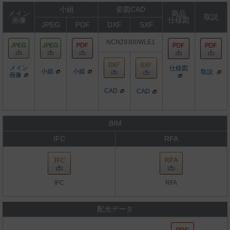
小組
姿図CAD
メイン
商品
取説
画像
仕様図
JPEG
PDF
DXF
SXF
NCN29300WLE1
メイン
仕様図
小組
小組
取説
画像
CAD
CAD
BIM
IFC
RFA
IFC
RFA
配光データ