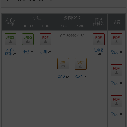
小組
姿図CAD
メイン
商品
取説
画像
仕様図
JPEG
PDF
DXF
SXF
YYY20660KLB1
メイン
仕様図
小組
小組
取説
画像
CAD
CAD
取説
取説