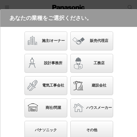
あなたの業種をご選択ください。
電気・建築設備（ビジネス）
フリーワード
品番・キーワード
検索
施主/オーナー
販売代理店
YYY20660K LB1
設計事務所
工務店
電気工事会社
建設会社
ブックマーク
NEW
かんたん照度計算
商社/問屋
ハウスメーカー
据置取付型 LED（温白色） 建築化照明器具 屋外
用 防噴流型・耐塵型（LED光源部）・防雨型（本
パナソニック
その他
体）・調光タイプ（ライコン別売）／L600タイプ