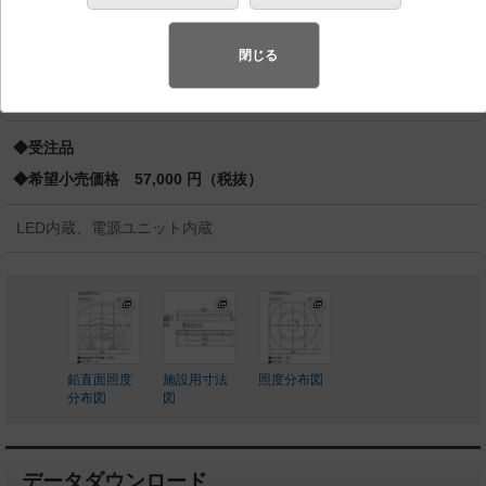
SmartArchi（スマートアーキ） シームレス建築化照明
器具
閉じる
スペシャル商品
（先端技術や優れたデザイン性を持ち合わせ、快
適で先進的な照明環境をご提案する商品群です）
◆受注品
◆希望小売価格 57,000 円（税抜）
LED内蔵、電源ユニット内蔵
鉛直面照度
施設用寸法
照度分布図
分布図
図
データダウンロード