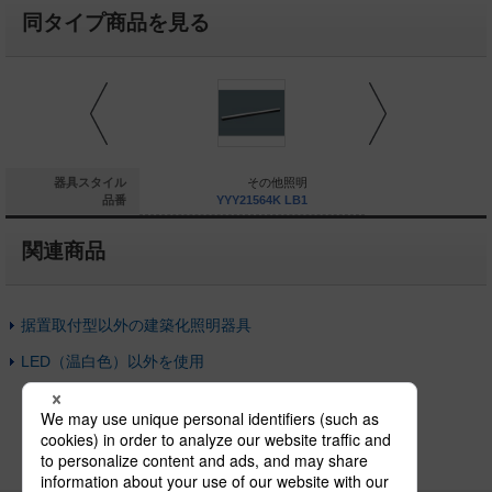
同タイプ商品を見る
その他照明
器具スタイル
その他照明
そ
YYY23062 LB1
品番
YYY21564K LB1
YYY2156
関連商品
据置取付型以外の建築化照明器具
LED（温白色）以外を使用