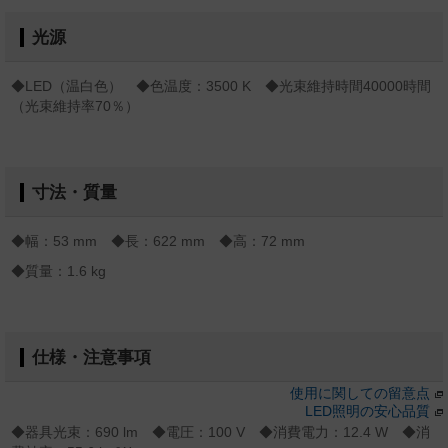
光源
◆LED（温白色） ◆色温度：3500 K ◆光束維持時間40000時間
（光束維持率70％）
寸法・質量
◆幅：53 mm ◆長：622 mm ◆高：72 mm
◆質量：1.6 kg
仕様・注意事項
使用に関しての留意点
LED照明の安心品質
◆器具光束：690 lm ◆電圧：100 V ◆消費電力：12.4 W ◆消