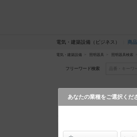
電気・建築設備（ビジネス）
商
電気・建築設備
照明器具
照明器具検索
フリーワード検索
品番・キーワ
あなたの業種をご選択くだ
NNN15510 LE1