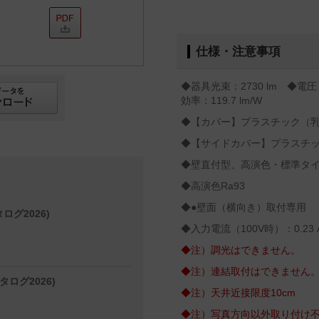
仕様・注意事項
◆器具光束：2730 lm ◆電圧
効率：119.7 lm/W
◆【カバー】プラスチック（
◆【サイドカバー】プラスチ
◆壁直付型、高演色・標準タ
◆高演色Ra93
◆●壁面（横向き）取付専用
ログ2026)
◆入力電流（100V時）：0.23 
◆注）調光はできません。
◆注）連結取付はできません
タログ2026)
◆注）天井近接限度10cm
◆注）写真方向以外取り付け