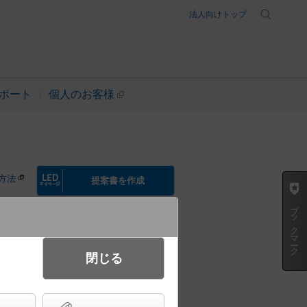
法人向けトップ
ポート
個人のお客様
方法
提案書を作成
ブックマーク
閉じる
演色・標準タイプ Hf蛍光灯32形