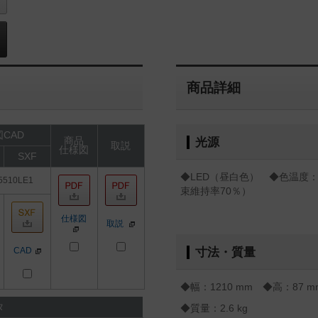
商品詳細
CAD
商品
光源
取説
仕様図
SXF
◆LED（昼白色） ◆色温度：5
5510LE1
束維持率70％）
仕様図
取説
CAD
寸法・質量
◆幅：1210 mm ◆高：87 
タ
◆質量：2.6 kg