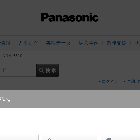
品情報
カタログ
各種データ
納入事例
業務支援
サ
NNN15510
ード
ログイン
ご利用
さい。
壁直付型 LED（昼白色） ミラーライト 高
定格出力型1灯器具相当 Hf32形定格出力型