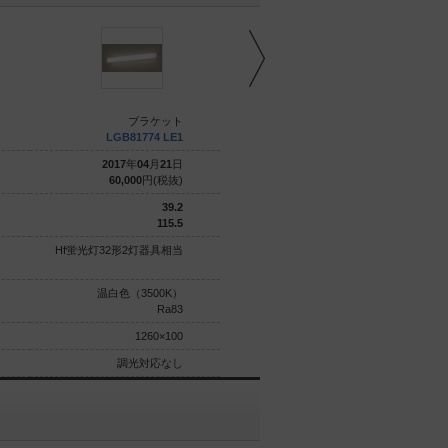
ブラケット
ブラケット
LGB81774 LE1
NNN13510 LE1
2017
年
04
月
21
日
2022
年
04
月
01
日
60,000
円(税抜)
50,300
円(税抜)
39.2
11.7
115.5
115.3
Hf蛍光灯32形2灯器具相当
直管形蛍光灯FL20形1灯器具相
当
温白色（3500K）
昼白色（5000K）
Ra83
高演色Ra93
1260×100
620×87
調光対応なし
調光対応なし