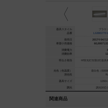
ブラケット
ブラケット
器具スタイル
ブラケ
81704 LE1
XLGB81830 CE1
品番
LGB81773 
年
01
月
20
日
2019
年
04
月
21
日
発売日
2017
年
04
月
2
900
円(税抜)
23,200
円(税抜)
希望小売価格
60,000
円(税
4.5
4.9
消費電力
3
97.7
96.9
消費効率
12
1灯器具相当
白熱電球60形1灯器具相当
明るさ相当
Hf蛍光灯32形2灯器具
（3500K）
昼白色（5000K）
光色（色温度）
昼白色（5000
Ra83
Ra83
演色性
R
135×135
110×50
器具サイズ
1260×
光対応なし
調光対応なし
調光
調光対応
関連商品