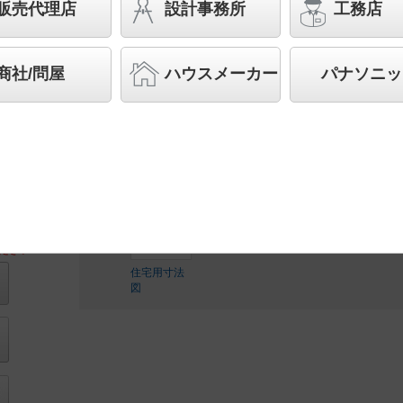
販売代理店
設計事務所
工務店
バリュアブル商品
（省エネ・デザイン性・配光制御な
す。）
商社/問屋
ハウスメーカー
パナソニッ
◆工場在庫品
◆希望小売価格 76,700 円（税抜）
LED内蔵、電源ユニット内蔵
ださい
住宅用寸法
図