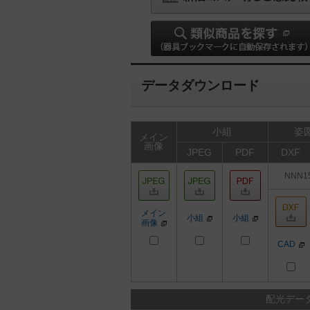
データダウンロード
小組
姿図
メイン
画像
JPEG
PDF
DXF
NNN1
メイン
小組
小組
画像
CAD
配光デー