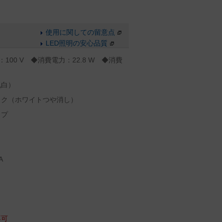
使用に関しての留意点
LED照明の安心品質
：100 V ◆消費電力：22.8 W ◆消費
乳白）
ック（ホワイトつや消し）
イプ
A
。
不可