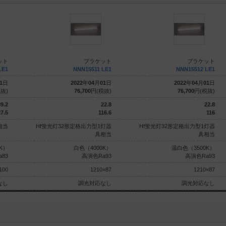
ット
ブラケット
ブラケット
LE1
NNN15511 LE1
NNN15512 LE1
1
日
2022
年
04
月
01
日
2022
年
04
月
01
日
抜)
76,700
円(税抜)
76,700
円(税抜)
9.2
22.8
22.8
7.5
116.6
116
相当
Hf蛍光灯32形定格出力型1灯器
Hf蛍光灯32形定格出力型1灯器
具相当
具相当
K）
白色（4000K）
温白色（3500K）
a83
高演色Ra93
高演色Ra93
100
1210×87
1210×87
なし
調光対応なし
調光対応なし