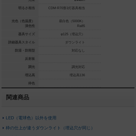
明るさ相当
CDM-R70形1灯器具相当
CDM-R70形1
球色（2700K）
光色（色温度）
昼白色（5000K）
白色（4
Ra85
演色性
Ra85
φ125（埋込穴）
器具サイズ
φ125（埋込穴）
φ125
ダウンライト
詳細器具スタイル
ダウンライト
ダウ
対応なし
防湿・防雨型
対応なし
銀色鏡面反射板
反射板
調光対応なし
調光
調光対応
埋込高239
埋込高
埋込高136
埋
ホワイト
枠色
関連商品
LED（電球色）以外を使用
枠の仕上が違うダウンライト（埋込穴が同じ）