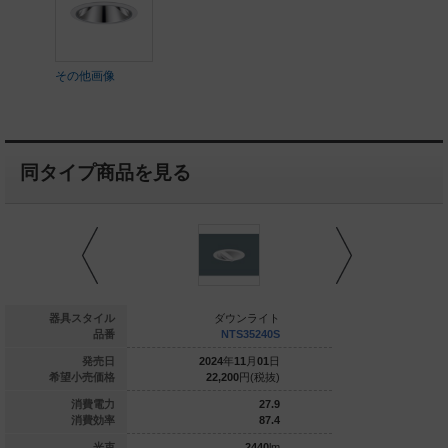
その他画像
同タイプ商品を見る
ダウンライト
器具スタイル
ダウンライト
ダウ
NTN82074K
品番
NTS35240S
NTS
022
年
06
月
01
日
発売日
2024
年
11
月
01
日
2024
年
1
50,700
円(税抜)
希望小売価格
22,200
円(税抜)
22,200
33.8
消費電力
27.9
59.4
消費効率
87.4
2010
lm
光束
2440
lm