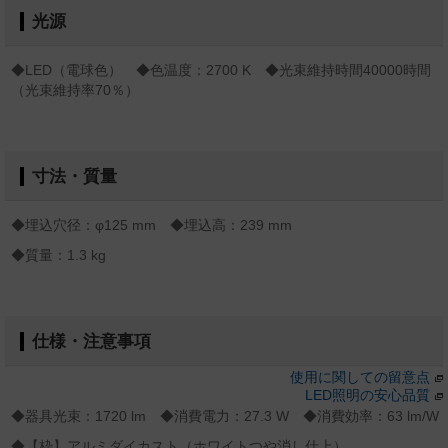
光源
◆LED（電球色） ◆色温度：2700 K ◆光束維持時間40000時間
（光束維持率70％）
寸法・質量
◆埋込穴径：φ125 mm ◆埋込高：239 mm
◆質量：1.3 kg
仕様・注意事項
使用に関しての留意点
LED照明の安心品質
◆器具光束：1720 lm ◆消費電力：27.3 W ◆消費効率：63 lm/W
◆【枠】アルミダイカスト（ホワイトつや消し仕上）