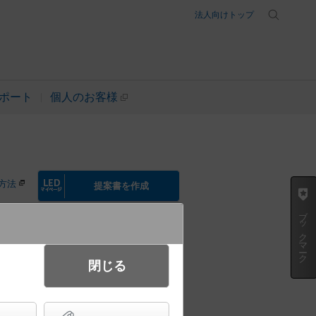
法人向けトップ
ポート
個人のお客様
方法
提案書を作成
ブックマーク
閉じる
ト ビーム角16度 防雨型
ータイプ／パネル付型