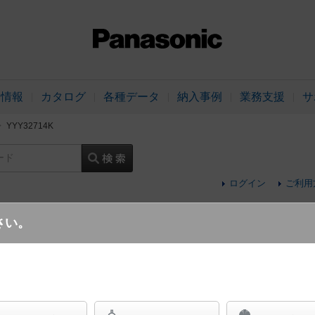
品情報
カタログ
各種データ
納入事例
業務支援
サ
YYY32714K
ード
ログイン
ご利用
さい。
mタイプ)
据置取付型 LED（電球色） スポットライ
SmartArchi（スマートアーキ） シリンダ