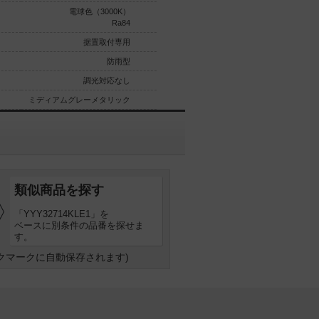
電球色（3000K）
白色（4000K）
Ra84
Ra84
据置取付専用
据置取付専用
防雨型
防雨型
調光対応なし
調光対応なし
ミディアムグレーメタリック
ミディアムグレーメタリック
類似商品を探す
「YYY32714KLE1」を
ベースに別条件の品番を探せま
す。
クマークに自動保存されます)