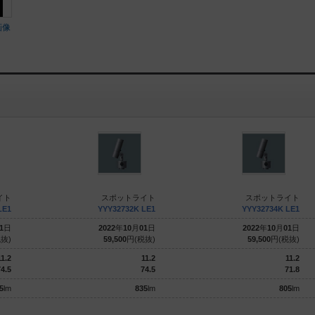
画像
イト
スポットライト
スポットライト
LE1
YYY32732K LE1
YYY32734K LE1
1
日
2022
年
10
月
01
日
2022
年
10
月
01
日
抜)
59,500
円(税抜)
59,500
円(税抜)
11.2
11.2
11.2
4.5
74.5
71.8
5
lm
835
lm
805
lm