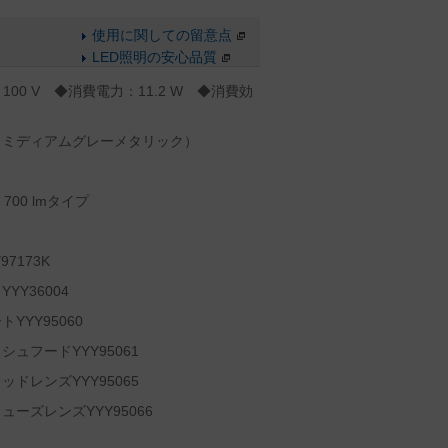
使用に関しての留意点
LED照明の安心品質
100 V ◆消費電力：11.2 W ◆消費効
（ミディアムグレーメタリック）
00 lmタイプ
7173K
Y36004
YY95060
ュフードYYY95061
ドレンズYYY95065
ーズレンズYYY95066