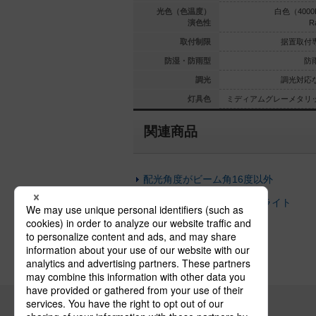
（3000K）
電球色（3000K）
光色（色温度）
白色（4000
Ra90
Ra90
演色性
R
置取付専用
据置取付専用
取付制限
据置取付
防雨型
防雨型
防湿・防雨型
防
光対応なし
調光対応なし
調光
調光対応
メタリック
ミディアムグレーメタリック
灯具色
ミディアムグレーメタリ
関連商品
配光角度がビーム角16度以外
本体の仕上が違うスポットライト