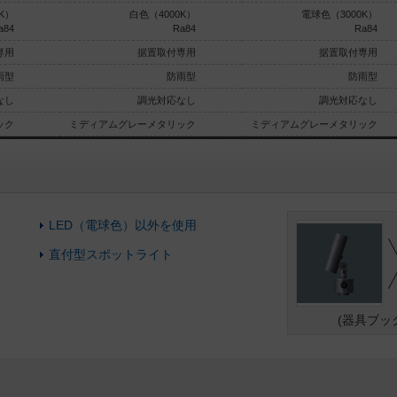
K）
白色（4000K）
電球色（3000K）
a84
Ra84
Ra84
専用
据置取付専用
据置取付専用
雨型
防雨型
防雨型
なし
調光対応なし
調光対応なし
ック
ミディアムグレーメタリック
ミディアムグレーメタリック
LED（電球色）以外を使用
直付型スポットライト
(器具ブッ