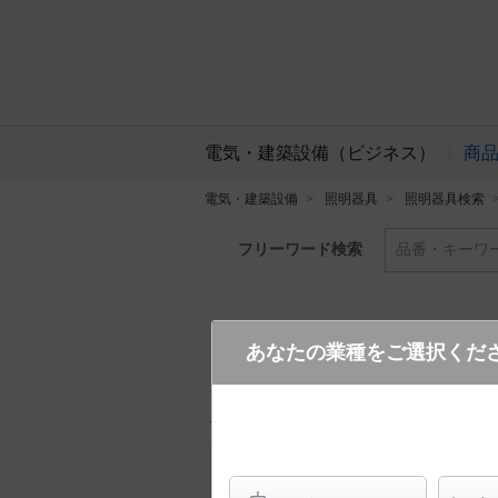
電気・建築設備（ビジネス）
商
電気・建築設備
照明器具
照明器具検索
フリーワード検索
品番・キーワ
あなたの業種をご選択くだ
YYY32714K LE1
(700 l