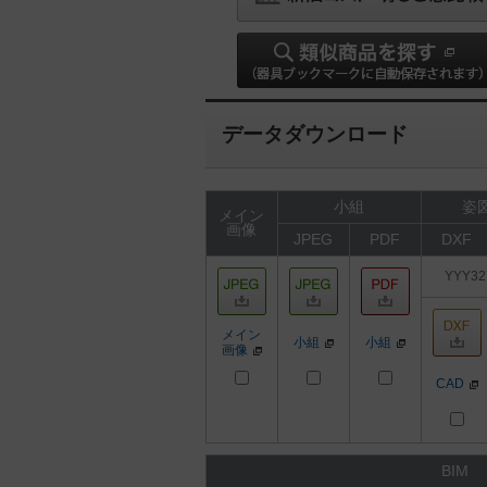
データダウンロード
小組
姿図
メイン
画像
JPEG
PDF
DXF
YYY32
メイン
小組
小組
画像
CAD
BIM