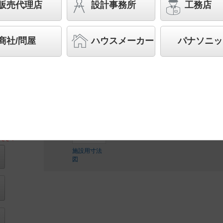
販売代理店
設計事務所
工務店
スペシャル商品
（先端技術や優れたデザイン性を持ち
案する商品群です）
商社/問屋
ハウスメーカー
パナソニッ
◆工場在庫品
◆希望小売価格 59,500 円（税抜）
LED内蔵、電源ユニット内蔵
ださい
施設用寸法
図