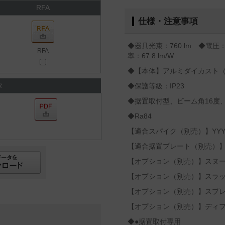
RFA
仕様・注意事項
◆器具光束：760 lm ◆電圧：
RFA
率：67.8 lm/W
◆【本体】アルミダイカスト
タ
◆保護等級：IP23
◆据置取付型、ビーム角16度、7
◆Ra84
【適合スパイク（別売）】YYY9
【適合据置プレート（別売）】YY
【オプション（別売）】スヌートY
【オプション（別売）】スラッシ
【オプション（別売）】スプレッ
【オプション（別売）】ディフュ
◆●据置取付専用