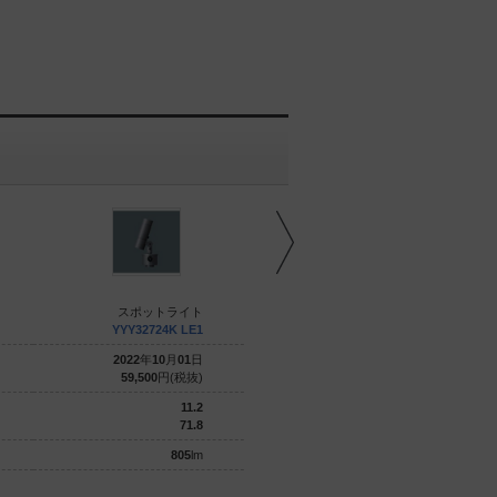
スポットライト
スポットライト
YYY32724K LE1
YYY32222 LE1
2022
年
10
月
01
日
2020
年
09
月
01
日
59,500
円(税抜)
77,900
円(税抜)
11.2
31
71.8
71.6
805
lm
2220
lm