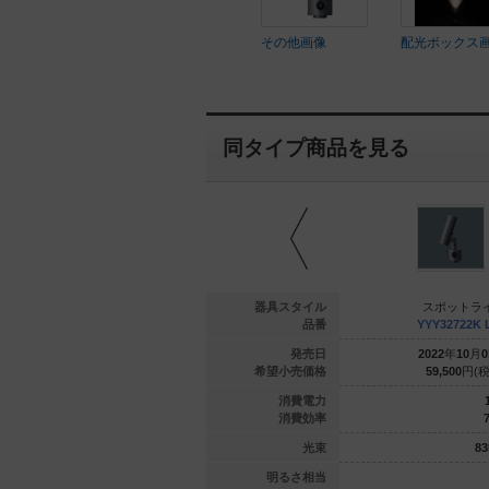
その他画像
配光ボックス
同タイプ商品を見る
ットライト
スポットライト
器具スタイル
スポットラ
32217 LE1
YYY32117K LE1
品番
YYY32722K 
年
09
月
01
日
2022
年
10
月
01
日
発売日
2022
年
10
月
0
200
円(税抜)
71,000
円(税抜)
希望小売価格
59,500
円(税
31
17.1
消費電力
39.3
38.8
消費効率
7
1220
lm
665
lm
光束
83
明るさ相当