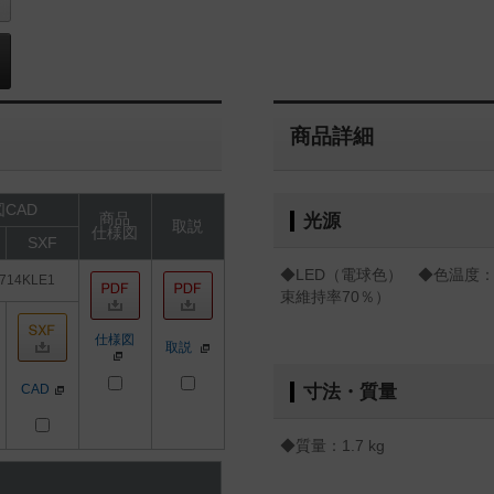
商品詳細
CAD
商品
光源
取説
仕様図
SXF
◆LED（電球色） ◆色温度：3
714KLE1
束維持率70％）
仕様図
取説
CAD
寸法・質量
◆質量：1.7 kg