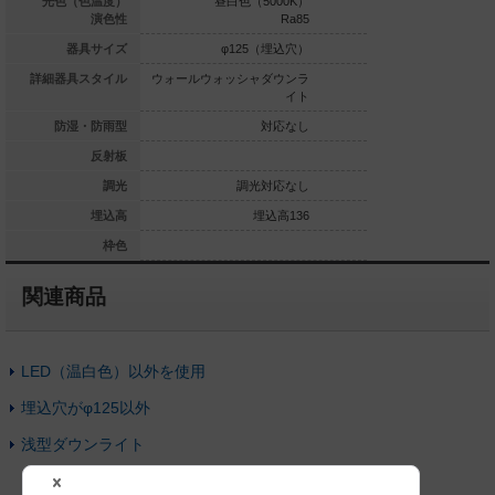
球色（3000K）
光色（色温度）
昼白色（5000K）
昼白色（5
Ra85
演色性
Ra85
φ125（埋込穴）
器具サイズ
φ125（埋込穴）
φ125
ッシャダウンラ
詳細器具スタイル
ウォールウォッシャダウンラ
ウォールウォッシャ
イト
イト
対応なし
防湿・防雨型
対応なし
銀色鏡面反射板
反射板
調光対応
調光
調光対応なし
埋込高239
埋込高
埋込高136
埋
ホワイト
枠色
関連商品
LED（温白色）以外を使用
埋込穴がφ125以外
浅型ダウンライト