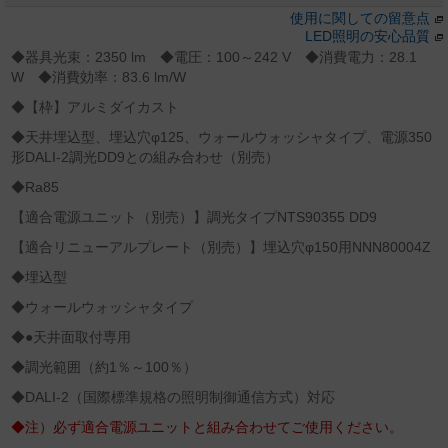
使用に関しての留意点
LED照明の安心品質
◆器具光束：2350 lm ◆電圧：100～242 V ◆消費電力：28.1
W ◆消費効率：83.6 lm/W
◆【枠】アルミダイカスト
◆天井埋込型、埋込穴φ125、ウォールウォッシャタイプ、電源350
形DALI-2調光DD9との組み合わせ（別売）
◆Ra85
【適合電源ユニット（別売）】調光タイプNTS90355 DD9
【適合リニューアルプレート（別売）】埋込穴φ150用NNN80004Z
◆埋込型
◆ウォールウォッシャタイプ
◆●天井面取付専用
◆調光範囲（約1％～100％）
◆DALI‐2（国際標準規格の照明制御通信方式）対応
◆注）必ず適合電源ユニットと組み合わせてご使用ください。