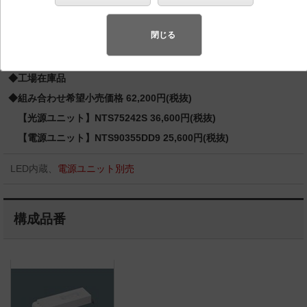
シャ CDM-R70形1灯器具相当 LED 350形
バリュアブル商品
（省エネ・デザイン性・配光制御など様々なご
閉じる
要望にお応えできる商品群です。）
◆工場在庫品
◆組み合わせ希望小売価格 62,200円(税抜)
【光源ユニット】NTS75242S 36,600円(税抜)
【電源ユニット】NTS90355DD9 25,600円(税抜)
LED内蔵、
電源ユニット別売
構成品番