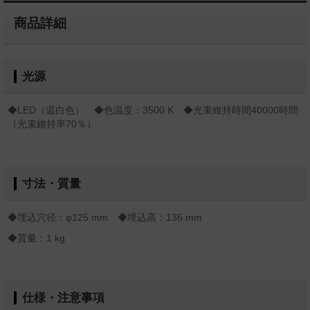
商品詳細
光源
◆LED（温白色） ◆色温度：3500 K ◆光束維持時間40000時間
（光束維持率70％）
寸法・質量
◆埋込穴径：φ125 mm ◆埋込高：136 mm
◆質量：1 kg
仕様・注意事項