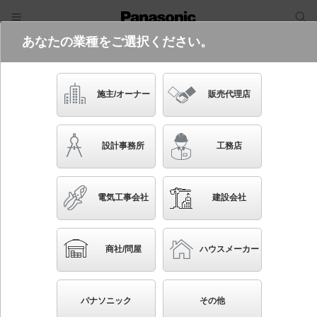
あなたの業種をご選択ください。
電気・建築設備（ビジネス）
フリーワード
品番・キーワード
検索
施主/オーナー
販売代理店
NTS75242S
(電源350形DALI-2調光DD9との組み合
設計事務所
工務店
わせ（別売）)
起動方式違いの商品を見る
電気工事会社
建設会社
ブックマーク
NEW
かんたん照度計算
商社/問屋
ハウスメーカー
天井埋込型 LED（温白色） ウォールウォッシャ ウ
ォールウォッシャタイプ 調光タイプ（ライコン別売）
パナソニック
その他
／埋込穴φ125 TOLSO（トルソー） ウォールウォッ