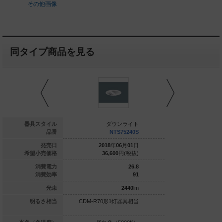
その他画像
同タイプ商品を見る
ダウンライト
器具スタイル
ダウンライト
ダウ
NTN82073K
品番
NTS75240S
NTS
022
年
06
月
01
日
発売日
2018
年
06
月
01
日
2018
年
0
50,700
円(税抜)
希望小売価格
36,600
円(税抜)
36,600
28.1
消費電力
26.8
64
消費効率
91
1800
lm
光束
2440
lm
明るさ相当
CDM-R70形1灯器具相当
CDM-R70形1