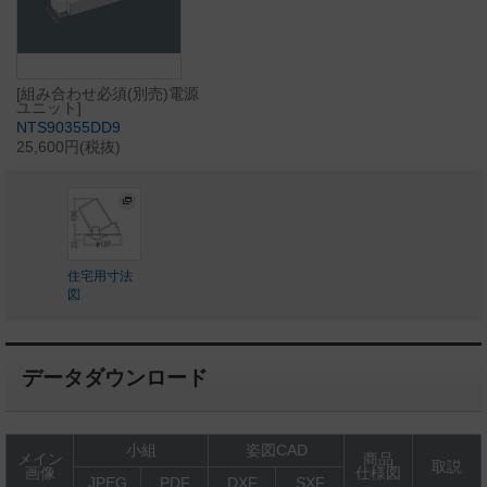
[組み合わせ必須(別売)電源
ユニット]
NTS90355DD9
25,600円(税抜)
住宅用寸法
図
データダウンロード
小組
姿図CAD
メイン
商品
取説
画像
仕様図
JPEG
PDF
DXF
SXF