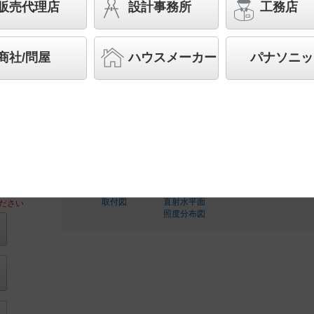
販売代理店
設計事務所
工務店
◆工場在庫品
◆希望小売価格 41,600 円（税抜）
【灯具】LGW45504YU
商社/問屋
ハウスメーカー
パナソニッ
【ポール】HK25352Y
ランプ同梱包
取付図
直射水平面
ださい
照度分布図