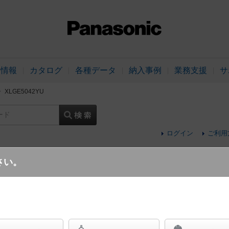
品情報
カタログ
各種データ
納入事例
業務支援
サ
XLGE5042YU
ード
ログイン
ご利用
さい。
地中埋込型 LED（電球色） エントランスラ
地上高784mm 白熱電球40形1灯器具相当