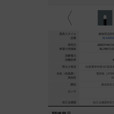
周辺部照明
建物周辺部照明
器具スタイル
建物周辺部
GE5041BU
XLGE5042BU
品番
XLGE55
年
02
月
21
日
2024
年
02
月
21
日
発売日
2022
年
04
月
2
000
円(税抜)
41,600
円(税抜)
希望小売価格
35,700
円(税
4.3
4.3
消費電力
46.5
46.5
消費効率
8
1灯器具相当
白熱電球40形1灯器具相当
明るさ相当
白熱電球40形1灯器具
（2700K）
電球色（2700K）
光色（色温度）
電球色（2700
Ra80
Ra80
演色性
R
光対応なし
調光対応なし
調光
調光対応
センサ
器対応なし
自己点滅器対応なし
自己点滅器
自己点滅器対応