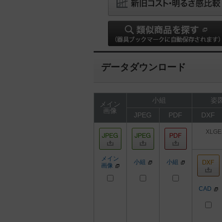
データダウンロード
小組
姿図
メイン
画像
JPEG
PDF
DXF
XLGE
メイン
小組
小組
画像
CAD