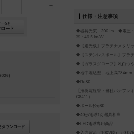
仕様・注意事項
◆器具光束：200 lm ◆電圧：
率：46.5 lm/W
◆【遮光板】プラチナメタリ
◆【ステンレスポール】プラ
◆【ガラスグローブ】乳白つ
◆地中埋込型、地上高784mm
026)
◆Ra80
【推奨電線管・当社パナフレキエー
C8411）
◆ポール径φ80
◆40形電球1灯器具相当
◆LED電球専用商品
◆入力電流（100V時）：0.075