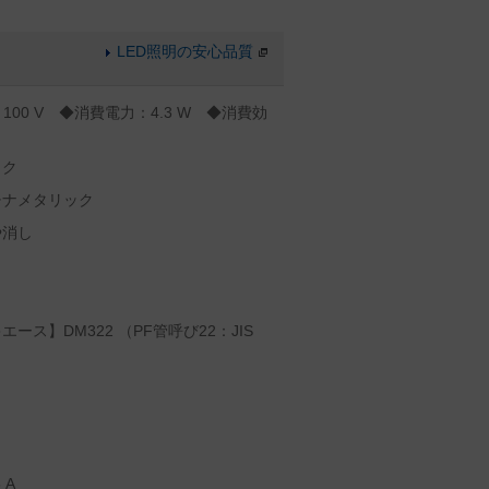
LED照明の安心品質
100 V ◆消費電力：4.3 W ◆消費効
ック
チナメタリック
や消し
ス】DM322 （PF管呼び22：JIS
 A