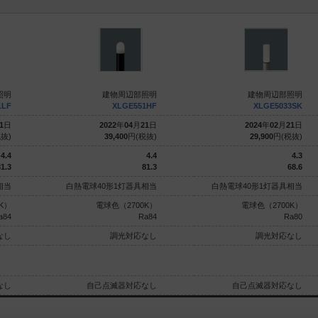
照明
建物周辺部照明
建物周辺部照明
1LF
XLGE551HF
XLGE5033SK
1
日
2022
年
04
月
21
日
2024
年
02
月
21
日
抜)
39,400
円(税抜)
29,900
円(税抜)
4.4
4.4
4.3
1.3
81.3
68.6
相当
白熱電球40形1灯器具相当
白熱電球40形1灯器具相当
K）
電球色（2700K）
電球色（2700K）
a84
Ra84
Ra80
なし
調光対応なし
調光対応なし
なし
自己点滅器対応なし
自己点滅器対応なし