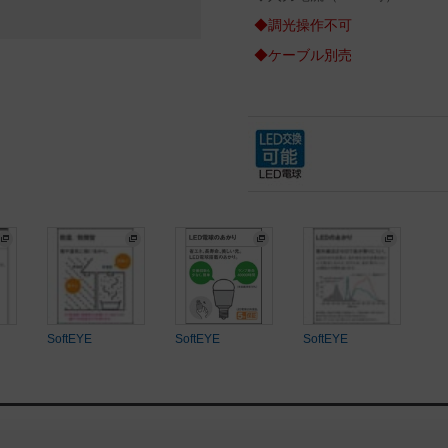
◆調光操作不可
◆ケーブル別売
SoftEYE
SoftEYE
SoftEYE