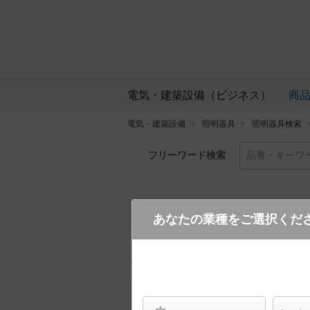
電気・建築設備（ビジネス）
商
電気・建築設備
照明器具
照明器具検索
フリーワード検索
品番・キーワ
あなたの業種をご選択くだ
XLGE5042YU