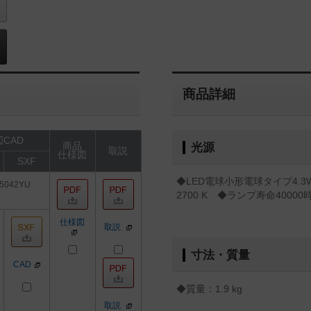
商品詳細
CAD
商品
光源
取説
仕様図
SXF
◆LED電球小形電球タイプ4.
5042YU
2700 K ◆ランプ寿命4000
仕様図
取説
寸法・質量
CAD
◆質量：1.9 kg
取説