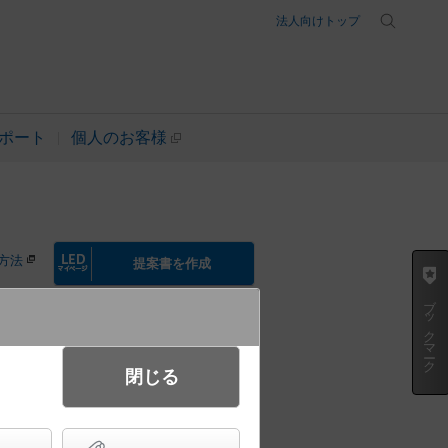
法人向けトップ
ポート
個人のお客様
方法
提案書を作成
ブックマーク
閉じる
イト LED電球交換型・防雨型／