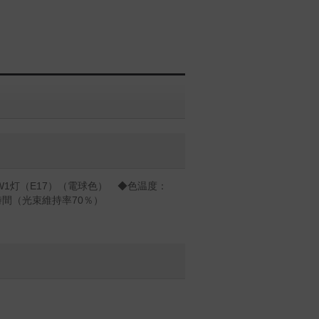
3W1灯（E17）（電球色） ◆色温度：
0時間（光束維持率70％）