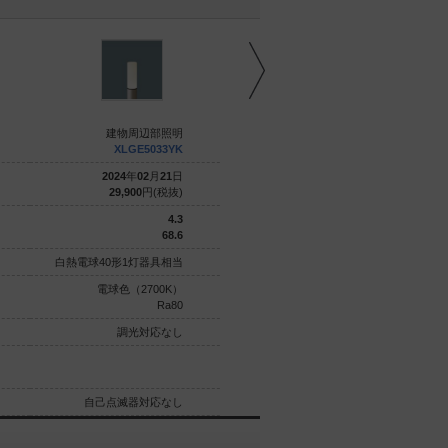
建物周辺部照明
建物周辺部照明
XLGE5033YK
XLGE5033BK
2024
年
02
月
21
日
2024
年
02
月
21
日
29,900
円(税抜)
29,900
円(税抜)
4.3
4.3
68.6
68.6
白熱電球40形1灯器具相当
白熱電球40形1灯器具相当
電球色（2700K）
電球色（2700K）
Ra80
Ra80
調光対応なし
調光対応なし
自己点滅器対応なし
自己点滅器対応なし