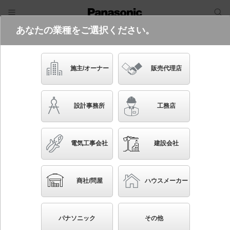
あなたの業種をご選択ください。
電気・建築設備（ビジネス）
フリーワード
品番・キーワード
検索
施主/オーナー
販売代理店
XED3120L CT1
設計事務所
工務店
起動方式違いの商品を見る
電気工事会社
建設会社
ブックマーク
NEW
かんたん照度計算
商社/問屋
ハウスメーカー
天井埋込型 LED（電球色） 軒下用ダウンライト・エ
クステリアダウンライト 浅型8H・高気密SB形・ビー
パナソニック
その他
ム角24度・集光タイプ LEDフラットランプ交換型・防