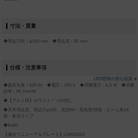
寸法・質量
◆埋込穴径：φ100 mm ◆埋込高：80 mm
仕様・注意事項
LED照明の安心品質
◆器具光束：620 lm ◆電圧：100 V ◆消費電力：6.5 W ◆消費
効率：95.3 lm/W
◆【アルミ枠】ホワイト＊つや消し
◆天井埋込型、埋込穴φ100、浅型8H・高気密SB形・ビーム角24
度・集光タイプ
◆Ra83
【適合リニューアルプレート】LGK02010