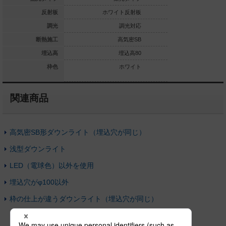
ホワイト反射板
反射板
ホワイト反射板
ホワイ
調光対応
調光
調光対応
高気密SB
断熱施工
高気密SB
高
埋込高80
埋込高
埋込高80
ホワイト
枠色
ホワイト
関連商品
高気密SB形ダウンライト（埋込穴が同じ）
浅型ダウンライト
LED（電球色）以外を使用
埋込穴がφ100以外
枠の仕上が違うダウンライト（埋込穴が同じ）