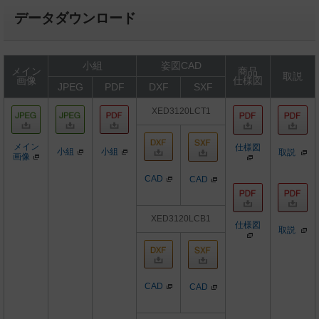
データダウンロード
小組
姿図CAD
メイン
商品
取説
画像
仕様図
JPEG
PDF
DXF
SXF
XED3120LCT1
メイン
仕様図
小組
小組
取説
画像
CAD
CAD
XED3120LCB1
仕様図
取説
CAD
CAD