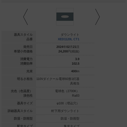
ダウンライト
器具スタイル
ダウンライト
ダウ
XED3120L CB1
品番
XED1120L CT1
XED312
020
年
02
月
21
日
発売日
2024
年
02
月
21
日
2024
年
0
18,800
円(税抜)
希望小売価格
24,200
円(税抜)
26,700
7
消費電力
3.9
71.4
消費効率
102.5
500
lm
光束
400
lm
ル電球80形1灯器
明るさ相当
110Vダイクール電球60形1灯器
110Vダイクール電球1
具相当
具相当
球色（2700K）
光色（色温度）
電球色（2700K）
昼白色（5
Ra83
演色性
Ra83
φ100（埋込穴）
器具サイズ
φ100（埋込穴）
φ100
用ダウンライト
詳細器具スタイル
軒下用ダウンライト
軒下用ダウ
防湿・防雨型
防湿・防雨型
防湿・防雨型
防湿
集光タイプ
配光タイプ
集光タイプ
集