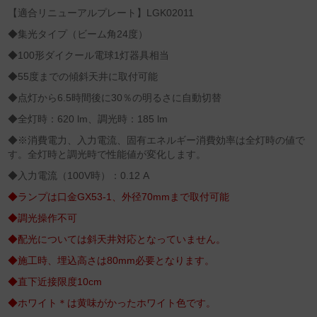
【適合リニューアルプレート】LGK02011
◆集光タイプ（ビーム角24度）
◆100形ダイクール電球1灯器具相当
◆55度までの傾斜天井に取付可能
◆点灯から6.5時間後に30％の明るさに自動切替
◆全灯時：620 lm、調光時：185 lm
◆※消費電力、入力電流、固有エネルギー消費効率は全灯時の値で
す。全灯時と調光時で性能値が変化します。
◆入力電流（100V時）：0.12 A
◆ランプは口金GX53-1、外径70mmまで取付可能
◆調光操作不可
◆配光については斜天井対応となっていません。
◆施工時、埋込高さは80mm必要となります。
◆直下近接限度10cm
◆ホワイト＊は黄味がかったホワイト色です。