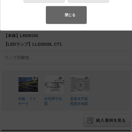
湿型・防雨型／埋込穴φ100 パネル付型 110Vダイク
ール電球100形1灯器具相当
閉じる
◆工場在庫品
◆希望小売価格 26,700 円（税抜）
【本体】LRD9100
【LEDランプ】LLD3020L CT1
ランプ別梱包
外観・ファ
住宅用寸法
直射水平面
サード
図
照度分布図