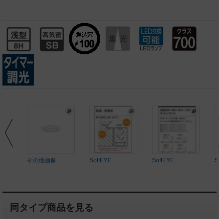
その他画像
SoftEYE
SoftEYE
S
同タイプ商品を見る