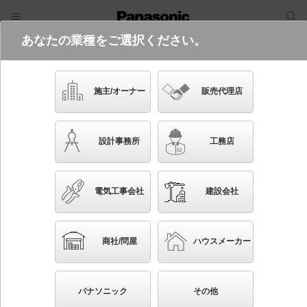
あなたの業種をご選択ください。
電気・建築設備（ビジネス）
フリーワード
品番・キーワード
検索
施主/オーナー
販売代理店
XED1220L CT1
設計事務所
工務店
起動方式違いの商品を見る
電気工事会社
建設会社
ブックマーク
NEW
かんたん照度計算
商社/問屋
ハウスメーカー
天井埋込型 LED（電球色） 軒下用ダウンライト・エ
クステリアダウンライト 浅型8H・高気密SB形・ビー
パナソニック
その他
ム角24度・集光タイプ LEDフラットランプ交換型・防