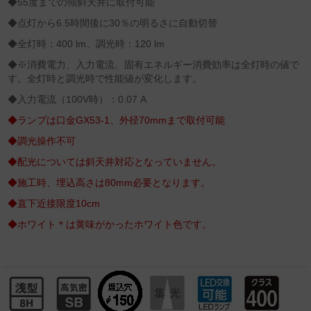
◆55度までの傾斜天井に取付可能
◆点灯から6.5時間後に30％の明るさに自動切替
◆全灯時：400 lm、調光時：120 lm
◆※消費電力、入力電流、固有エネルギー消費効率は全灯時の値で
す。全灯時と調光時で性能値が変化します。
◆入力電流（100V時）：0.07 A
◆ランプは口金GX53-1、外径70mmまで取付可能
◆調光操作不可
◆配光については斜天井対応となっていません。
◆施工時、埋込高さは80mm必要となります。
◆直下近接限度10cm
◆ホワイト＊は黄味がかったホワイト色です。