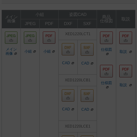
小組
姿図CAD
メイン
商品
取説
画像
仕様図
JPEG
PDF
DXF
SXF
XED1220LCT1
メイン
仕様図
小組
小組
取説
画像
CAD
CAD
XED1220LCB1
仕様図
取説
CAD
CAD
XED1220LCE1