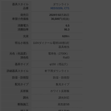
ダウンライト
器具スタイル
ダウンライト
ダウ
XED3220N CB1
品番
XED3220L CT1
XED322
020
年
02
月
21
日
発売日
2024
年
02
月
21
日
2024
年
0
22,600
円(税抜)
希望小売価格
30,500
円(税抜)
30,500
7
消費電力
6.5
71.4
消費効率
95.3
500
lm
光束
620
lm
ル電球80形1灯器
明るさ相当
110Vダイクール電球100形1灯
110Vダイクール電球1
具相当
器具相当
白色（5000K）
光色（色温度）
電球色（2700K）
昼白色（5
Ra83
演色性
Ra83
φ150（埋込穴）
器具サイズ
φ150（埋込穴）
φ150
用ダウンライト
詳細器具スタイル
軒下用ダウンライト
軒下用ダウ
防湿・防雨型
防湿・防雨型
防湿・防雨型
防湿
集光タイプ
配光タイプ
集光タイプ
集
ホワイト反射板
反射板
ホワイト反射板
ホワイ
調光対応
調光
調光対応
高気密SB
断熱施工
高気密SB
高