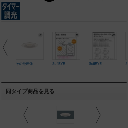
その他画像
SoftEYE
SoftEYE
S
同タイプ商品を見る