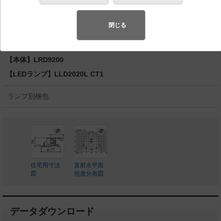
湿型・防雨型／埋込穴φ150 パネル付型 110Vダイク
ール電球60形1灯器具相当
閉じる
◆工場在庫品
◆希望小売価格 28,000 円（税抜）
【本体】LRD9200
【LEDランプ】LLD2020L CT1
ランプ別梱包
住宅用寸法
直射水平面
図
照度分布図
データダウンロード