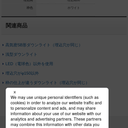
埋込高80
埋込高
埋込高80
ホワイト
枠色
ホワイト
関連商品
高気密SB形ダウンライト（埋込穴が同じ）
浅型ダウンライト
LED（電球色）以外を使用
埋込穴がφ150以外
枠の仕上が違うダウンライト（埋込穴が同じ）
パナソニックの電気設備 SNSアカウント