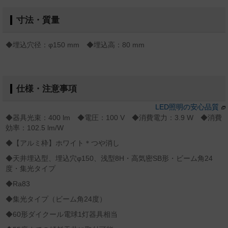
寸法・質量
◆埋込穴径：φ150 mm ◆埋込高：80 mm
仕様・注意事項
LED照明の安心品質
◆器具光束：400 lm ◆電圧：100 V ◆消費電力：3.9 W ◆消費
効率：102.5 lm/W
◆【アルミ枠】ホワイト＊つや消し
◆天井埋込型、埋込穴φ150、浅型8H・高気密SB形・ビーム角24
度・集光タイプ
◆Ra83
◆集光タイプ（ビーム角24度）
◆60形ダイクール電球1灯器具相当