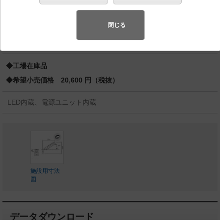
相当／水銀灯HF40形1灯器具相当 FL20形／水銀灯40形
先端SSL商品※
（長寿命・省電力のLEDを主照明にした、高品
閉じる
質、快適性、先進性を備えた商品群です。）※LEDを中心とする次世
代半導体照明
◆工場在庫品
◆希望小売価格 20,600 円（税抜）
LED内蔵、電源ユニット内蔵
施設用寸法
図
データダウンロード