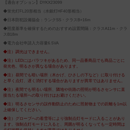
【適合オプション】DYKX23099
◆蛍光灯FL20形相当（水銀灯HF40形相当）
◆日本防犯設備協会：ランクSS・クラスB+16m
◆照度基準を確保するためのおすすめ設置間隔：クラスA11m・クラ
スB18m
◆電力会社申請入力容量6.5VA
◆注）調光はできません。
◆注）LEDにはバラツキがあるため、同一品番商品でも商品ごとに
発光色、明るさが異なる場合があります。
◆注）昼間でも暗い場所（木かげ、ひさしの下など）に取り付ける
と早く点灯、遅く消灯する場合がありますが異常ではありません。
◆注）夜間でも明るい場所、隣地や街路の照明が明るさセンサに直
接当たる場所への取り付けはお避けください。
◆注）明るさセンサの誤作動防止のために照射物までの距離を1m以
上確保してください。
◆注）グローブへの着雪等により強制点灯モードに入ることがあり
ます。強制点灯モードに入ると、周囲が明るくなっても一定時間は