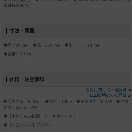
束維持率80％）
寸法・質量
◆幅：89 mm ◆高：284 mm ◆出しろ：314 mm
◆質量：0.7 kg
仕様・注意事項
使用に関しての留意点
LED照明の安心品質
◆器具光束：680 lm ◆電圧：100 V ◆消費電力：6.3 W ◆消費
効率：107.9 lm/W
◆【本体】ASA樹脂（クールホワイト）
◆【前面パネル】アクリル