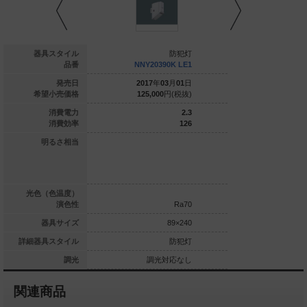
防犯灯
器具スタイル
防犯灯
NNY20334 LE1
品番
NNY20390K LE1
NNY203
024
年
02
月
16
日
発売日
2017
年
03
月
01
日
2024
年
0
18,200
円(税抜)
希望小売価格
125,000
円(税抜)
76,100
6.3
消費電力
2.3
107.9
消費効率
126
20形1灯器具相
明るさ相当
水銀灯100形1灯
40形1灯器具相
当
球色（3000K）
光色（色温度）
Ra83
演色性
Ra70
89×284
器具サイズ
89×240
詳細器具スタイル
防犯灯
防犯灯
調光対応なし
調光
調光対応なし
調光
関連商品