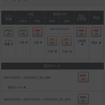
小組
姿図CAD
メイン
商品
取説
画像
仕様図
JPEG
PDF
DXF
SXF
NNY20339LE1
メイン
仕様図
小組
小組
取説
画像
CAD
CAD
配光データ
NNY20339 + LED3000_80_680
配光データ
NNY20339 + NNY28542 + LED3000_80_604