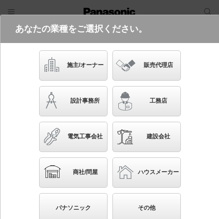
あなたの業種をご選択ください。
電気・建築設備（ビジネス）
フリーワード
品番・キーワード
検索
施主/オーナー
販売代理店
NNY20339 LE1
設計事務所
工務店
電気工事会社
建設会社
ブックマーク
NEW
かんたん照度計算
商社/問屋
ハウスメーカー
電力柱取付型 LED（電球色） 防犯灯 ASA樹脂製
防雨型・防まつ型・明るさセンサ内蔵 AreaLux（エリ
パナソニック
その他
アルクス） パネル付型 直管形蛍光灯FL20形1灯器具