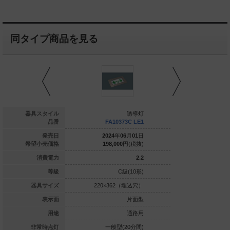
同タイプ商品を見る
誘導灯
器具スタイル
誘導灯
FA10386C LE1
品番
FA10373C LE1
FA1037
024
年
06
月
01
日
発売日
2024
年
06
月
01
日
2024
年
0
294,000
円(税抜)
希望小売価格
198,000
円(税抜)
198,000
2.3
消費電力
2.2
C級(10形)
等級
C級(10形)
C
0×580（埋込穴）
器具サイズ
220×362（埋込穴）
220×362
片面型
表示面
片面型
通路用
用途
通路用
定格型(60分間)
非常時点灯
一般型(20分間)
一般型(