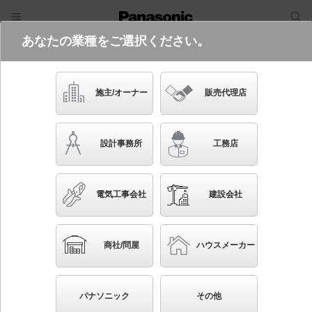
あなたの業種をご選択ください。
電気・建築設備（ビジネス）
フリーワード
品番・キーワード
検索
施主/オーナー
販売代理店
FA10373C LE1
(通路用片面型・左方向・表示板別売
設計事務所
工務店
り)
起動方式違いの商品を見る
電気工事会社
建設会社
ブックマーク
NEW
かんたん照度計算
商社/問屋
ハウスメーカー
床埋込型 LED 誘導灯 片面型・一般型（20分間）
リモコン自己点検機能付・自己点検機能付／C級(10形)
パナソニック
その他
ガラスパネル付型