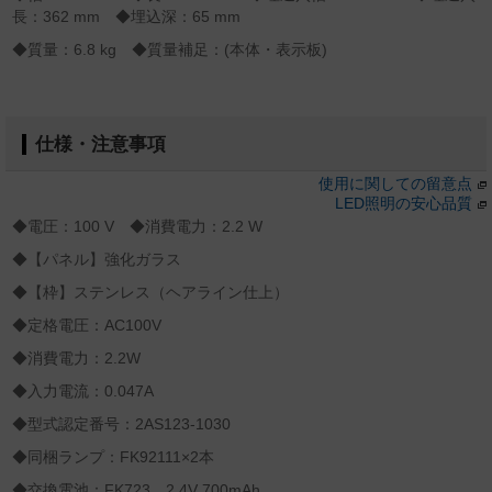
長：362 mm ◆埋込深：65 mm
◆質量：6.8 kg ◆質量補足：(本体・表示板)
仕様・注意事項
使用に関しての留意点
LED照明の安心品質
◆電圧：100 V ◆消費電力：2.2 W
◆【パネル】強化ガラス
◆【枠】ステンレス（ヘアライン仕上）
◆定格電圧：AC100V
◆消費電力：2.2W
◆入力電流：0.047A
◆型式認定番号：2AS123-1030
◆同梱ランプ：FK92111×2本
◆交換電池：FK723 2.4V 700mAh