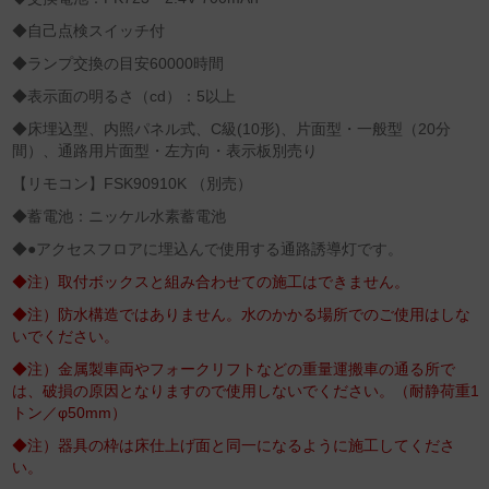
◆自己点検スイッチ付
◆ランプ交換の目安60000時間
◆表示面の明るさ（cd）：5以上
◆床埋込型、内照パネル式、C級(10形)、片面型・一般型（20分
間）、通路用片面型・左方向・表示板別売り
【リモコン】FSK90910K （別売）
◆蓄電池：ニッケル水素蓄電池
◆●アクセスフロアに埋込んで使用する通路誘導灯です。
◆注）取付ボックスと組み合わせての施工はできません。
◆注）防水構造ではありません。水のかかる場所でのご使用はしな
いでください。
◆注）金属製車両やフォークリフトなどの重量運搬車の通る所で
は、破損の原因となりますので使用しないでください。（耐静荷重1
トン／φ50mm）
◆注）器具の枠は床仕上げ面と同一になるように施工してくださ
い。