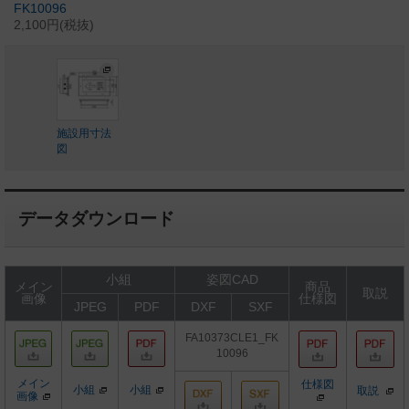
FK10096
2,100円(税抜)
施設用寸法
図
データダウンロード
小組
姿図CAD
メイン
商品
取説
画像
仕様図
JPEG
PDF
DXF
SXF
FA10373CLE1_FK
10096
メイン
仕様図
小組
小組
取説
画像