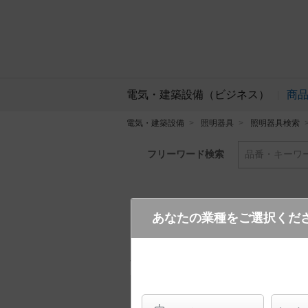
電気・建築設備（ビジネス）
商
電気・建築設備
照明器具
照明器具検索
フリーワード検索
品番・キーワ
あなたの業種をご選択くだ
FA10383C LE1
(通路用片