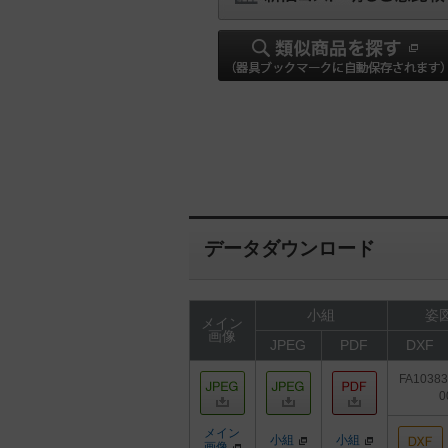
データダウンロード
小組
姿図
メイン
画像
JPEG
PDF
DXF
FA1038
0
メイン
小組
小組
画像