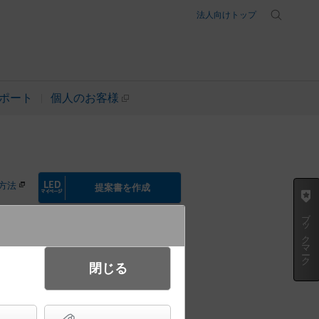
法人向けトップ
ポート
個人のお客様
方法
提案書を作成
ブックマーク
起動方式違いの商品を見る
閉じる
0分間）・リニューアル対応型 防
／C級(10形) ガラスパネル付