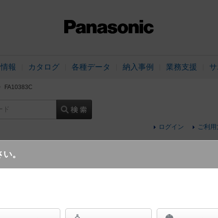
品情報
カタログ
各種データ
納入事例
業務支援
サ
FA10383C
ード
ログイン
ご利用
さい。
面型・左方向・表示板別売り)
床埋込型 LED 誘導灯 片面型・一般型（2
雨型・リモコン自己点検機能付・自己点検機能付