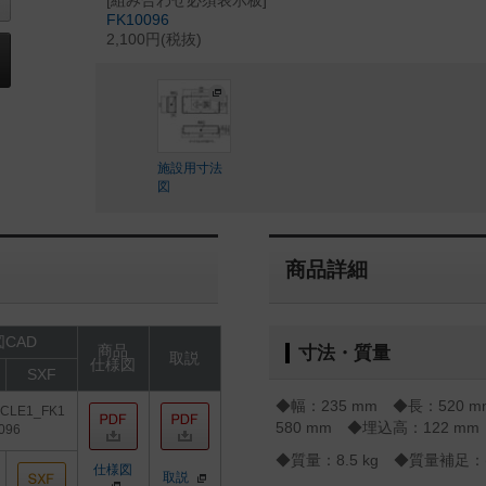
[組み合わせ必須表示板]
FK10096
2,100円(税抜)
施設用寸法
図
商品詳細
CAD
商品
寸法・質量
取説
仕様図
SXF
◆幅：235 mm ◆長：520
3CLE1_FK1
580 mm ◆埋込高：122 mm
096
◆質量：8.5 kg ◆質量補足
仕様図
取説