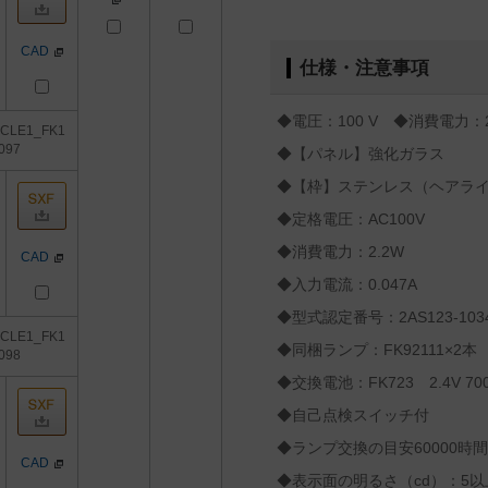
CAD
仕様・注意事項
◆電圧：100 V ◆消費電力：2
3CLE1_FK1
097
◆【パネル】強化ガラス
◆【枠】ステンレス（ヘアラ
◆定格電圧：AC100V
◆消費電力：2.2W
CAD
◆入力電流：0.047A
◆型式認定番号：2AS123-103
3CLE1_FK1
◆同梱ランプ：FK92111×2本
098
◆交換電池：FK723 2.4V 70
◆自己点検スイッチ付
◆ランプ交換の目安60000時間
CAD
◆表示面の明るさ（cd）：5以