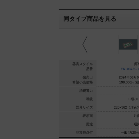
同タイプ商品を見る
誘導灯
誘導灯
器具スタイル
誘
0386C LE1
FA10386C LE1
品番
FA10373C 
年
06
月
01
日
2024
年
06
月
01
日
発売日
2024
年
06
月
0
000
円(税抜)
294,000
円(税抜)
希望小売価格
198,000
円(税
2.3
2.3
消費電力
C級(10形)
C級(10形)
等級
C級(1
80（埋込穴）
270×580（埋込穴）
器具サイズ
220×362（埋込
片面型
片面型
表示面
片
通路用
通路用
用途
通
(60分間)
長時間定格型(60分間)
非常時点灯
一般型(20分