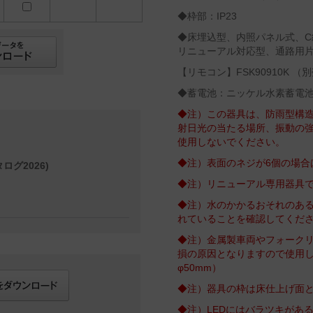
◆枠部：IP23
◆床埋込型、内照パネル式、C級
リニューアル対応型、通路用
【リモコン】FSK90910K （
◆蓄電池：ニッケル水素蓄電
◆注）この器具は、防雨型構
射日光の当たる場所、振動の
使用しないでください。
◆注）表面のネジが6個の場合は
ログ2026)
◆注）リニューアル専用器具
◆注）水のかかるおそれのあ
れていることを確認してくだ
◆注）金属製車両やフォーク
損の原因となりますので使用し
φ50mm）
◆注）器具の枠は床仕上げ面
◆注）LEDにはバラツキがあ