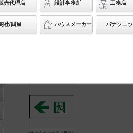
型
販売代理店
設計事務所
工務店
◆工場在庫品
◆組み合わせ希望小売価格 228,100円(税抜)
商社/問屋
ハウスメーカー
パナソニッ
【本体】FA10383C LE1 226,000円(税抜)
【表示板】FK10096 2,100円(税抜)
LED内蔵
構成品番
ださい