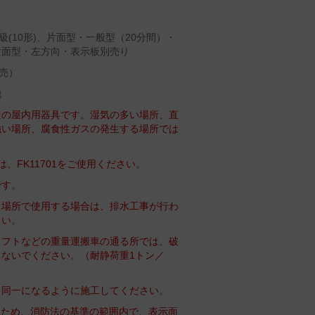
(10形)、片面型・一般型（20分間）・
片面型・左方向・表示板別売り
別売）
池
造の屋内用器具です。湿気の多い場所、直
強い場所、腐食性ガスの発生する場所では
、FK11701をご使用ください。
です。
る場所で使用する場合は、排水工事が行わ
さい。
リフトなどの重量運搬車の通る所では、破
ないでください。（耐静荷重1トン／
と同一になるように施工してください。
るため、消防法の基準の範囲内で、表示面