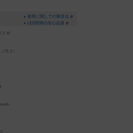
使用に関しての留意点
LED照明の安心品質
.2 W
イン仕上）
4
0mAh
上