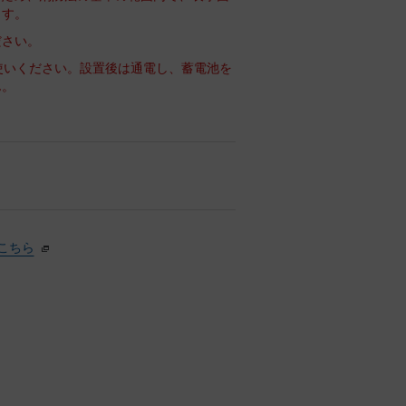
ます。
ださい。
使いください。設置後は通電し、蓄電池を
ん。
こちら