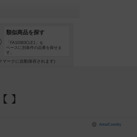
類似商品を探す
「FA10383CLE1」を
ベースに別条件の品番を探せま
す。
クマークに自動保存されます)
Area/Country