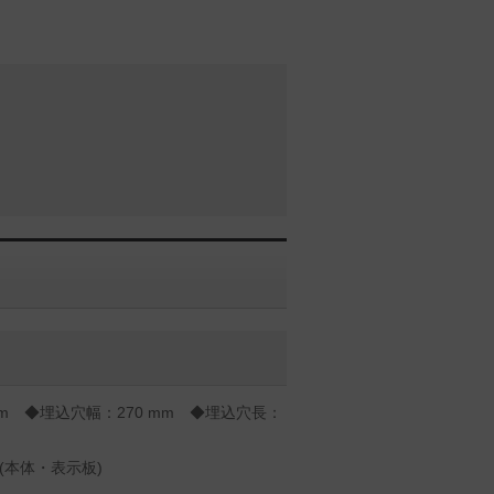
 mm ◆埋込穴幅：270 mm ◆埋込穴長：
：(本体・表示板)