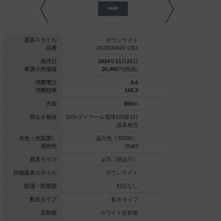
ダウンライト
器具スタイル
ダウンライト
ダウ
LGD3020V LE1
品番
XSZD3060V CB1
XSZD306
020
年
04
月
21
日
発売日
2024
年
11
月
21
日
2024
年
1
13,600
円(税抜)
希望小売価格
20,400
円(税抜)
20,400
7.4
消費電力
6.6
100
消費効率
105.3
740
lm
光束
695
lm
ル電球100形1灯
明るさ相当
110Vダイクール電球100形1灯
110Vダイクール電球1
器具相当
器具相当
白色（3500K）
光色（色温度）
温白色（3500K）
昼白色（5
Ra83
演色性
Ra83
φ75（埋込穴）
器具サイズ
φ75（埋込穴）
φ75（
ダウンライト
詳細器具スタイル
ダウンライト
ダウ
対応なし
防湿・防雨型
対応なし
集光タイプ
配光タイプ
集光タイプ
集
ホワイト反射板
反射板
ホワイト反射板
ホワイ