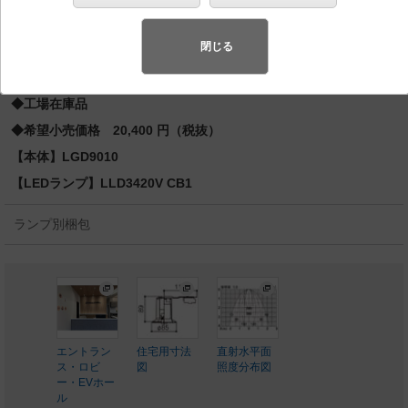
φ75 110Vダイクール電球100形1灯器具相当
スペシャル商品
（先端技術や優れたデザイン性を持ち合わせ、快
閉じる
適で先進的な照明環境をご提案する商品群です）
◆工場在庫品
◆希望小売価格 20,400 円（税抜）
【本体】LGD9010
【LEDランプ】LLD3420V CB1
ランプ別梱包
エントラン
住宅用寸法
直射水平面
ス・ロビ
図
照度分布図
ー・EVホー
ル