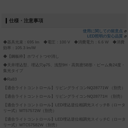
仕様・注意事項
使用に関しての留意点
LED照明の安心品質
◆器具光束：695 lm ◆電圧：100 V ◆消費電力：6.6 W ◆消費
効率：105.3 lm/W
◆【鋼板枠】ホワイトつや消し
◆天井埋込型、埋込穴φ75、浅型9H・高気密SB形・ビーム角24度・
集光タイプ
◆Ra83
【適合ライトコントロール】リビングライコンNQ28771W （別売）
【適合ライトコントロール】リビングライコンNQ28771H （別売）
【適合ライトコントロール】LED埋込逆位相調光スイッチB（ロータ
リー式）WT57572W（別売）
【適合ライトコントロール】LED埋込逆位相調光スイッチC（ロータ
リー式）WTC57582W（別売）