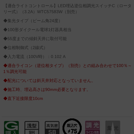
【適合ライトコントロール】LED埋込逆位相調光スイッチC（ロータ
リー式）（3.2A）WTC57583W（別売）
◆集光タイプ（ビーム角24度）
◆100形ダイクール電球1灯器具相当
◆55度までの傾斜天井に取付可能
◆位相制御式（2線式）
◆入力電流（100V時）：0.102 A
◆適合ライコン（逆位相タイプ）（別売）との組み合わせで100％～
1％調光可能
◆配光については斜天井対応となっていません。
◆施工時、埋込高さは90mm必要となります。
◆直下近接限度10cm