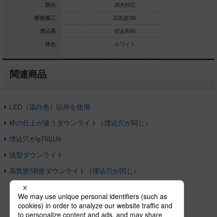
調光対応なし
調光
調光対応
高気密SB
断熱施工
高気密SB
高
埋込高80
埋込高
埋込高90
ホワイト
枠色
ホワイト
関連商品
LED（温白色）以外を使用
枠の仕上が違うダウンライト（埋込穴が同じ）
埋込穴がφ75以外
浅型ダウンライト
高気密SB形ダウンライト（埋込穴が同じ）