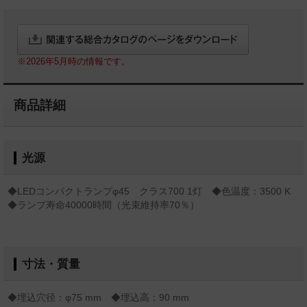
※2026年5月時の情報です。
商品詳細
光源
◆LEDコンパクトランプφ45 クラス700 1灯 ◆色温度：3500 K
◆ランプ寿命40000時間（光束維持率70％）
寸法・質量
◆埋込穴径：φ75 mm ◆埋込高：90 mm