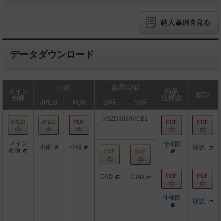
データダウンロード
小組
姿図CAD
メイン
商品
取説
画像
仕様図
JPEG
PDF
DXF
SXF
XSZD3020VCB1
メイン
仕様図
小組
小組
取説
画像
CAD
CAD
仕様図
取説