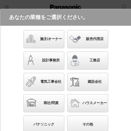
あなたの業種をご選択ください。
電気・建築設備（ビジネス）
フリーワード
品番・キーワード
検索
施主/オーナー
販売代理店
XSZD3020V CB1
設計事務所
工務店
電気工事会社
建設会社
ブックマーク
NEW
かんたん照度計算
商社/問屋
ハウスメーカー
天井埋込型 LED（温白色） ダウンライト 浅型9H・
高気密SB形・ビーム角24度・集光タイプ LEDコンパク
パナソニック
その他
トランプ交換型・調光タイプ（ライコン別売）／埋込穴