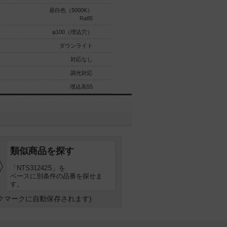
昼白色（5000K）
昼白色（5000K）
Ra85
Ra85
φ100（埋込穴）
φ100（埋込穴）
ダウンライト
ダウンライト
対応なし
対応なし
調光対応
調光対応
埋込高55
埋込高55
類似商品を探す
「NTS31242S」を
ベースに別条件の品番を探せま
す。
クマークに自動保存されます)