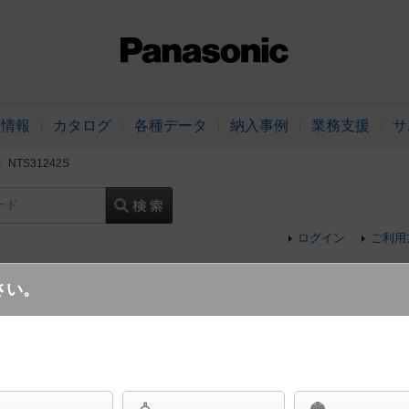
品情報
カタログ
各種データ
納入事例
業務支援
サ
NTS31242S
ード
ログイン
ご利用
さい。
線調光RS9との組み合わせ（別売）)
天井埋込型 LED（温白色） ダウンライト 
イプ 調光タイプ（ライコン別売）／埋込穴φ1