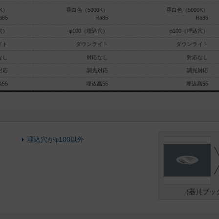
K）
昼白色（5000K）
昼白色（5000K）
a85
Ra85
Ra85
穴）
φ100（埋込穴）
φ100（埋込穴）
イト
ダウンライト
ダウンライト
なし
対応なし
対応なし
対応
調光対応
調光対応
55
埋込高55
埋込高55
埋込穴がφ100以外
(器具ブッ