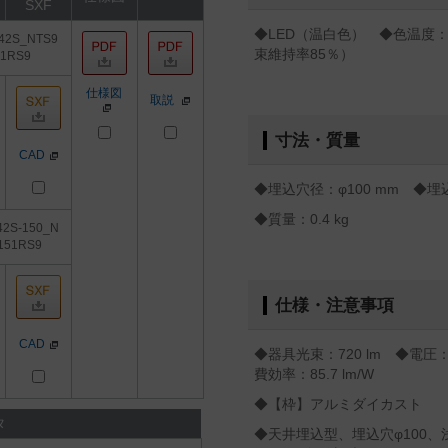
SXF
◆LED（温白色） ◆色温度：3
42S_NTS9
束維持率85％）
01RS9
仕様図
取説
寸法・質量
CAD
◆埋込穴径：φ100 mm ◆埋込
◆質量：0.4 kg
42S-150_N
151RS9
仕様・注意事項
CAD
◆器具光束：720 lm ◆電圧：
費効率：85.7 lm/W
◆【枠】アルミダイカスト
タ
◆天井埋込型、埋込穴φ100、