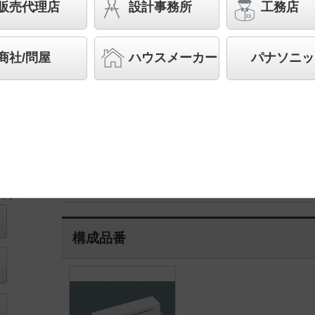
LiBecoM（リベコム） ウォールウォッシャ 
販売代理店
設計事務所
工務店
器具相当 LED 100形
スペシャル商品
（先端技術や優れたデザイン性を持ち
商社/問屋
ハウスメーカー
パナソニッ
案する商品群です）
◆受注品
◆組み合わせ希望小売価格 28,400円(税抜)
【光源ユニット】NTS31242S 15,100円(税抜)
【電源ユニット】NTS92101RS9 13,300円(税抜)
LED内蔵、
電源ユニット別売
ださい
構成品番