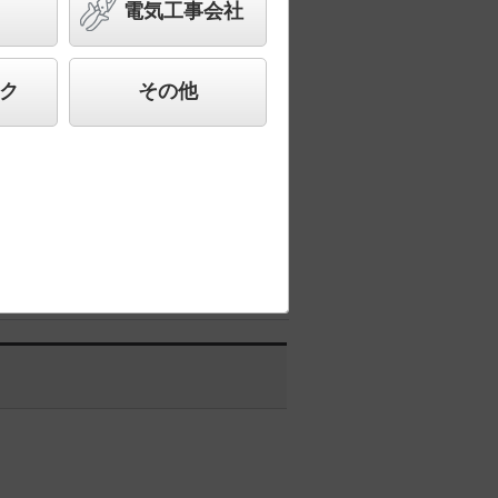
コンパクト形蛍光灯FDL27形1灯
電気工事会社
合わせ、快適で先進的な照明環境をご提
ク
その他