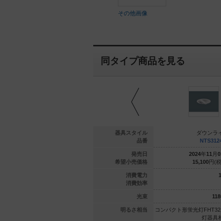
その他画像
同タイプ商品を見る
ウンライト
ダウンライト
器具スタイル
ダウンラ
NTS72243S
NTS31244S
品番
NTS312
年
06
月
01
日
2024
年
11
月
01
日
発売日
2024
年
11
月
0
300
円(税抜)
15,100
円(税抜)
希望小売価格
15,100
円(税
20
8.4
消費電力
1
80.2
79.1
消費効率
1605
lm
665
lm
光束
118
1灯器具相当
コンパクト形蛍光灯FDL27形1
明るさ相当
コンパクト形蛍光灯FHT32
灯器具相当
灯器具