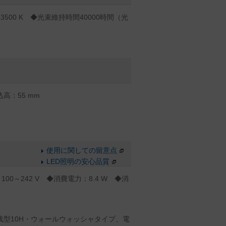
500 K ◆光束維持時間40000時間（光
高：55 mm
使用に関しての留意点
LED照明の安心品質
100～242 V ◆消費電力：8.4 W ◆消
浅型10H・ウォールウォッシャタイプ、電