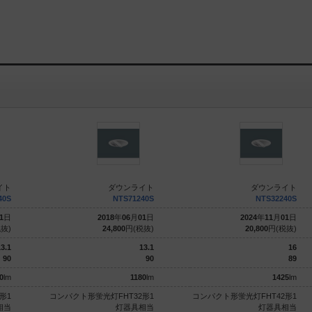
イト
ダウンライト
ダウンライト
40S
NTS71240S
NTS32240S
1
日
2018
年
06
月
01
日
2024
年
11
月
01
日
抜)
24,800
円(税抜)
20,800
円(税抜)
3.1
13.1
16
90
90
89
0
lm
1180
lm
1425
lm
形1
コンパクト形蛍光灯FHT32形1
コンパクト形蛍光灯FHT42形1
相当
灯器具相当
灯器具相当