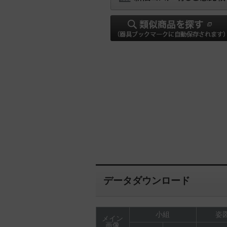
データダウンロード
小組
姿図
メイン
画像