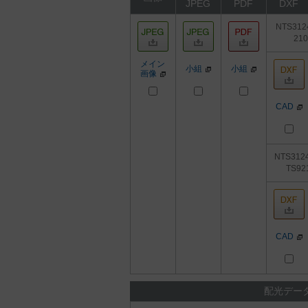
JPEG
PDF
DXF
NTS312
21
メイン
小組
小組
画像
CAD
NTS312
TS92
CAD
配光デー