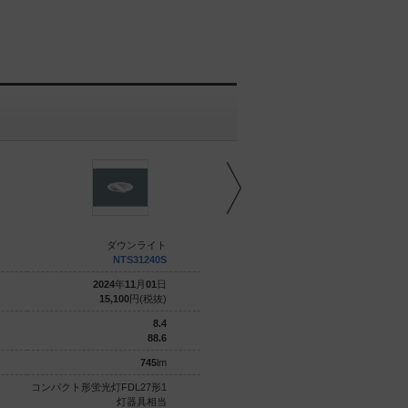
ダウンライト
ダウンライト
NTS31240S
NTS71240S
2024
年
11
月
01
日
2018
年
06
月
01
日
15,100
円(税抜)
24,800
円(税抜)
8.4
8.4
88.6
88.6
745
lm
745
lm
コンパクト形蛍光灯FDL27形1
コンパクト形蛍光灯FDL27形1
灯器具相当
灯器具相当