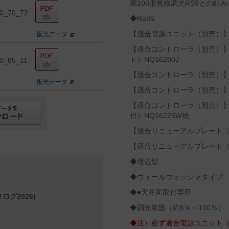
源100形無線調光RS9との組
0_70_72
◆Ra85
【適合電源ユニット（別売）】無線
配光データ
【適合コントローラ（別売）
ト）NQ16280J
0_85_11
【適合コントローラ（別売）】リ
配光データ
【適合コントローラ（別売）】リ
【適合コントローラ（別売）
付）NQ16225W他
【適合リニューアルプレート（別売
【適合リニューアルプレート（別売
◆埋込型
◆ウォールウォッシャタイプ
◆●天井面取付専用
ログ2026)
◆調光範囲（約5％～100％）
◆注）必ず適合電源ユニット