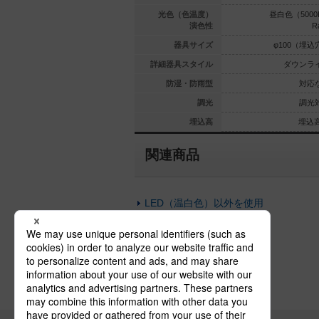
（3000K）
電球色（2700K）
光色（色温度）
昼白色（5000
Ra85
Ra85
演色性
R
00（埋込穴）
φ100（埋込穴）
器具サイズ
φ100（埋込
ウンライト
ダウンライト
詳細器具スタイル
ダウンラ
対応なし
対応なし
防湿・防雨型
対応
調光対応
調光対応
調光
調光
埋込高55
埋込高55
埋込高
埋込高
関連商品
LED（温白色）以外を使用
浅型ダウンライト