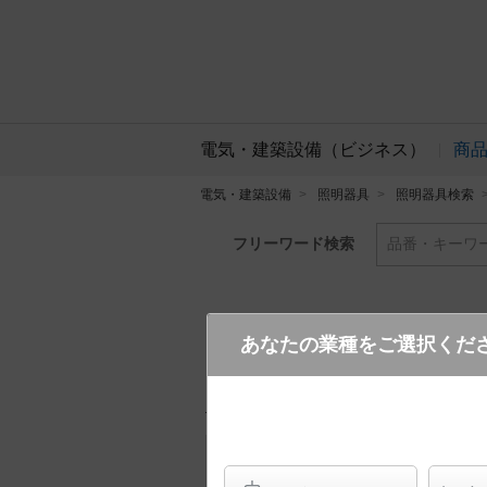
電気・建築設備（ビジネス）
商
電気・建築設備
照明器具
照明器具検索
フリーワード検索
品番・キーワ
あなたの業種をご選択くだ
NTS31242S
(電源100形無