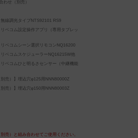
み合わせ（別売）
調光タイプNTS92101 RS9
】リベコム設定操作アプリ（専用タブレッ
ベコムシーン選択リモコンNQ16200
ベコムスケジューラーNQ16215W他
】リベコムひと明るさセンサー（中継機能
）】埋込穴φ125用NNN80000Z
）】埋込穴φ150用NNN80003Z
（別売）と組み合わせてご使用ください。