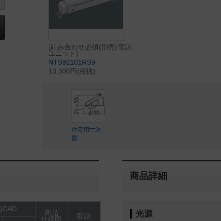
[組み合わせ必須(別売)電源
ユニット]
NTS92101RS9
13,300円(税抜)
住宅用寸法
図
商品詳細
CAD
商品
光源
取説
仕様図