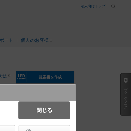
法人向けトップ
ポート
個人のお客様
方法
提案書を作成
ブックマーク
起動方式違いの商品を見る
閉じる
浅型10H・ウォールウォッシャタ
00 TOLSO（トルソー）・