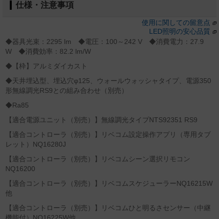
仕様・注意事項
使用に関しての留意点
LED照明の安心品質
◆器具光束：2295 lm ◆電圧：100～242 V ◆消費電力：27.9
W ◆消費効率：82.2 lm/W
◆【枠】アルミダイカスト
◆天井埋込型、埋込穴φ125、ウォールウォッシャタイプ、電源350
形無線調光RS9との組み合わせ（別売）
◆Ra85
【適合電源ユニット（別売）】無線調光タイプNTS92351 RS9
【適合コントローラ（別売）】リベコム設定操作アプリ（専用タブ
レット）NQ16280J
【適合コントローラ（別売）】リベコムシーン選択リモコン
NQ16200
【適合コントローラ（別売）】リベコムスケジューラーNQ16215W
他
【適合コントローラ（別売）】リベコムひと明るさセンサー（中継
機能付）NQ16225W他