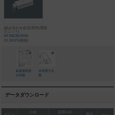
[組み合わせ必須(別売)電源
ユニット]
NTS92351RS9
20,300円(税抜)
鉛直面照度
住宅用寸法
分布図
図
データダウンロード
小組
姿図CAD
メイン
商品