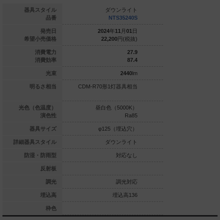
ダウンライト
器具スタイル
ダウンライト
ダウ
NTN82074K
品番
NTS35240S
NTS
022
年
06
月
01
日
発売日
2024
年
11
月
01
日
2024
年
1
50,700
円(税抜)
希望小売価格
22,200
円(税抜)
22,200
33.8
消費電力
27.9
59.4
消費効率
87.4
2010
lm
光束
2440
lm
明るさ相当
CDM-R70形1灯器具相当
CDM-R70形1
球色（2700K）
光色（色温度）
昼白色（5000K）
白色（4
Ra85
演色性
Ra85
φ125（埋込穴）
器具サイズ
φ125（埋込穴）
φ125
ダウンライト
詳細器具スタイル
ダウンライト
ダウ
対応なし
防湿・防雨型
対応なし
銀色鏡面反射板
反射板
調光対応
調光
調光対応
埋込高239
埋込高
埋込高136
埋
ホワイト
枠色