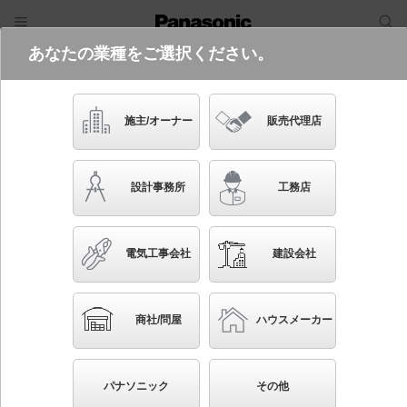
あなたの業種をご選択ください。
電気・建築設備（ビジネス）
フリーワード
品番・キーワード
検索
施主/オーナー
販売代理店
NTS35243S
(電源350形無線調光RS9との組み合わ
設計事務所
工務店
せ（別売）)
起動方式違いの商品を見る
電気工事会社
建設会社
ブックマーク
NEW
かんたん照度計算
商社/問屋
ハウスメーカー
天井埋込型 LED（電球色） ダウンライト ウォール
ウォッシャタイプ 調光タイプ（ライコン別売）／埋込
パナソニック
その他
穴φ125 TOLSO（トルソー）・LiBecoM（リベコ