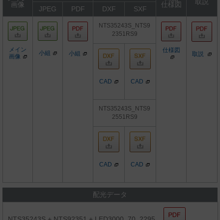
取説
画像
仕様図
JPEG
PDF
DXF
SXF
NTS35243S_NTS9
2351RS9
メイン
仕様図
小組
小組
取説
画像
CAD
CAD
NTS35243S_NTS9
2551RS9
CAD
CAD
配光データ
NTS35243S + NTS92351 + LED3000_70_2295