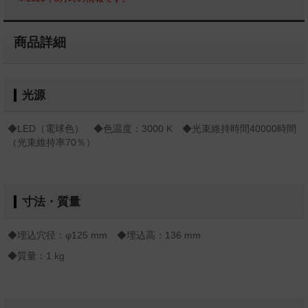
商品詳細
光源
◆LED（電球色） ◆色温度：3000 K ◆光束維持時間40000時間
（光束維持率70％）
寸法・質量
◆埋込穴径：φ125 mm ◆埋込高：136 mm
◆質量：1 kg