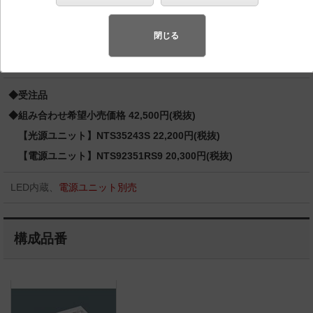
ム） ウォールウォッシャ CDM-R70形1灯器具相当
LED 350形
閉じる
スペシャル商品
（先端技術や優れたデザイン性を持ち合わせ、快
適で先進的な照明環境をご提案する商品群です）
◆受注品
◆組み合わせ希望小売価格 42,500円(税抜)
【光源ユニット】NTS35243S 22,200円(税抜)
【電源ユニット】NTS92351RS9 20,300円(税抜)
LED内蔵、
電源ユニット別売
構成品番