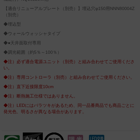
【適合リニューアルプレート（別売）】埋込穴φ150用NNN80004Z
（別売）
◆埋込型
◆ウォールウォッシャタイプ
◆●天井面取付専用
◆調光範囲（約5％～100％）
◆注）必ず適合電源ユニット（別売）と組み合わせてご使用くださ
い。
◆注）専用コントローラ（別売）と組み合わせてご使用ください。
◆注）直下近接限度10cm
◆注）断熱施工仕様ではありません。
◆注）LEDにはバラツキがあるため、同一品番商品でも商品ごとに
発光色、明るさが異なる場合があります。