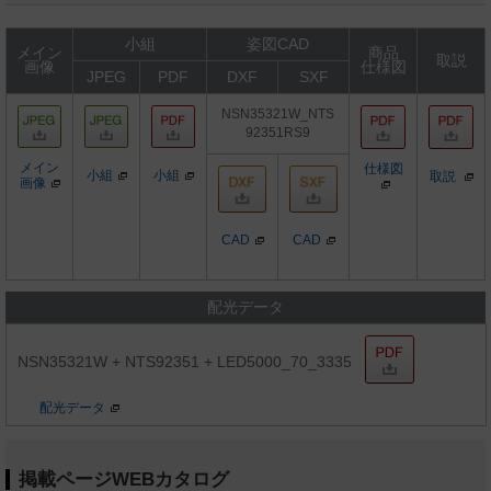
小組
姿図CAD
メイン
商品
取説
画像
仕様図
JPEG
PDF
DXF
SXF
NSN35321W_NTS
92351RS9
メイン
仕様図
小組
小組
取説
画像
CAD
CAD
配光データ
NSN35321W + NTS92351 + LED5000_70_3335
配光データ
掲載ページWEBカタログ