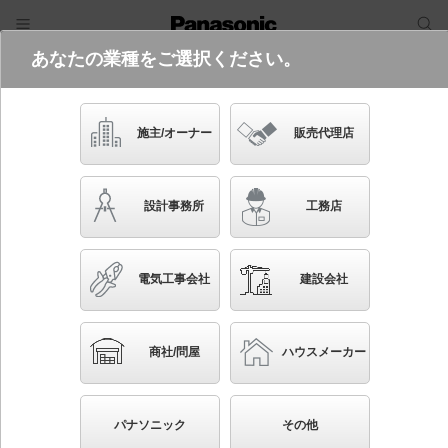
あなたの業種をご選択ください。
電気・建築設備（ビジネス）
フリーワード
品番・キーワード
検索
施主/オーナー
販売代理店
NSN35321W
(350形無線調光RS9との組み合わせ)
設計事務所
工務店
電気工事会社
建設会社
ブックマーク
NEW
かんたん照度計算
商社/問屋
ハウスメーカー
天井埋込型 LED（昼白色） ユニバーサルダウンライ
ト ビーム角19度・中角タイプ 調光タイプ（ライコン
パナソニック
その他
別売）／埋込穴φ125 LiBecoM（リベコム） HID70形