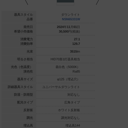
ダウンライト
器具スタイル
ダウンライト
ダウ
NSN65334W
品番
NSN65331W
NSN
024
年
11
月
01
日
発売日
2024
年
11
月
01
日
2024
年
1
30,500
円(税抜)
希望小売価格
30,500
円(税抜)
30,500
27.1
消費電力
27.1
122.1
消費効率
129.7
3310
lm
光束
3515
lm
70形1灯器具相当
明るさ相当
HID70形1灯器具相当
HID70形1
球色（3000K）
光色（色温度）
昼白色（5000K）
昼白色（5
Ra85
演色性
Ra85
φ125（埋込穴）
器具サイズ
φ125（埋込穴）
φ125
ルダウンライト
詳細器具スタイル
ユニバーサルダウンライト
ユニバーサルダウ
対応なし
防湿・防雨型
対応なし
広角タイプ
配光タイプ
広角タイプ
広
ホワイト反射板
反射板
ホワイト反射板
ホワイ
調光対応
調光
調光対応なし
埋込高144
埋込高
埋込高144
埋