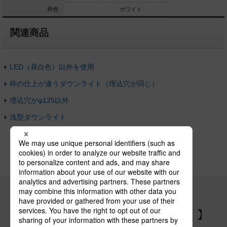
ホワイト
枠色
ホワイト
関連商品
LED（昼白色）以外を使用
枠の仕上が違うダウンライト（埋込穴が同じ）
埋込穴がφ125以外
浅型ダウンライト
パナソニックの電気設備 SNSアカウント