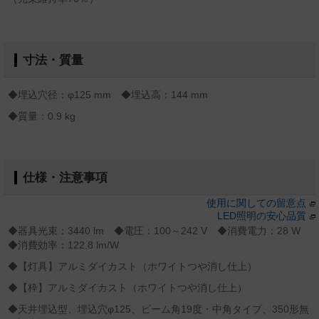
寸法・質量
◆埋込穴径：φ125 mm ◆埋込高：144 mm
◆質量：0.9 kg
仕様・注意事項
使用に関しての留意点
LED照明の安心品質
◆器具光束：3440 lm ◆電圧：100～242 V ◆消費電力：28 W
◆消費効率：122.8 lm/W
◆【灯具】アルミダイカスト（ホワイトつや消し仕上）
◆【枠】アルミダイカスト（ホワイトつや消し仕上）
◆天井埋込型、埋込穴φ125、ビーム角19度・中角タイプ、350形無