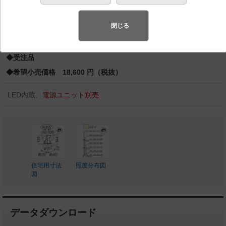
1灯器具相当 LED 350形
スペシャル商品
（先端技術や優れたデザイン性を持ち合わせ、快
閉じる
適で先進的な照明環境をご提案する商品群です）
◆受注品
◆希望小売価格 18,600 円（税抜）
LED内蔵、
電源ユニット別売
住宅用寸法
照度分布図
図
データダウンロード