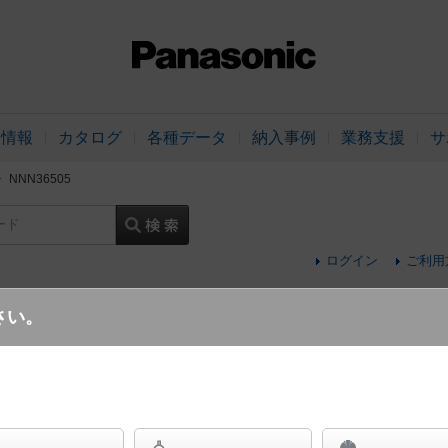
品情報
カタログ
各種データ
納入事例
業務支援
サ
NNN36505
ード
ログイン
ご利用
さい。
据置取付型 LED（調色） シームレス建築
（ライコン別売）・調色調光タイプ／L1500タ