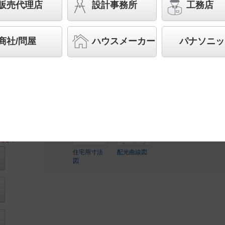
販売代理店
設計事務所
工務店
スペシャル商品
（先端技術や優れたデザイン性を持ち
案する商品群です）
商社/問屋
ハウスメーカー
パナソニッ
◆工場在庫品
◆希望小売価格 46,400 円（税抜）
LED内蔵、電源ユニット内蔵
ださい
住宅用寸法
配光曲線図
図