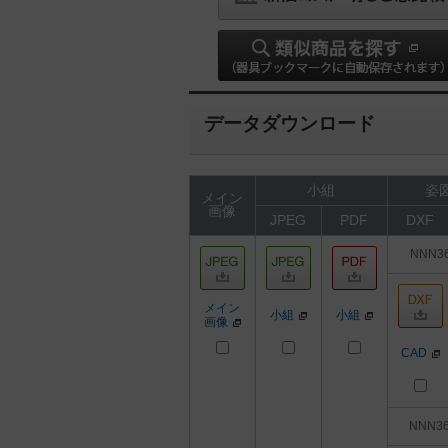
データダウンロード
小組
姿図
メイン
画像
JPEG
PDF
DXF
NNN3
メイン
小組
小組
画像
CAD
NNN3