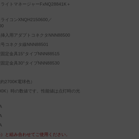
イトマネージャーFxNQ28841K＋
コンXNQH2150600／
00
入用アダプトコネクタNNN88500
コネクタ線NNN88501
金具15°タイプNNN88515
金具30°タイプNNN88530
約2700K電球色）
4000K）時の数値です。性能値は点灯時の光
A
A
A
売）と組み合わせてご使用ください。