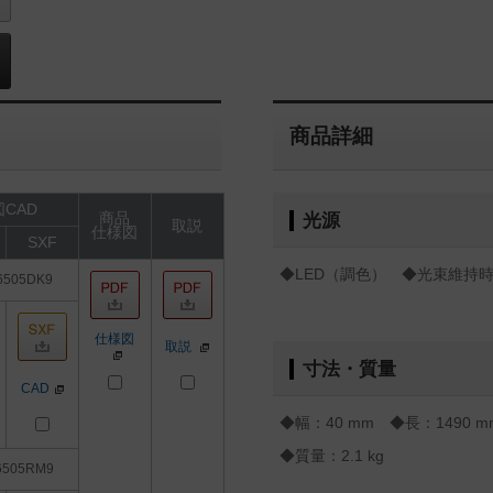
商品詳細
CAD
商品
光源
取説
仕様図
SXF
◆LED（調色） ◆光束維持時
6505DK9
仕様図
取説
寸法・質量
CAD
◆幅：40 mm ◆長：1490 m
◆質量：2.1 kg
6505RM9