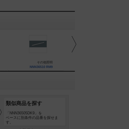
その他照明
その他照明
NNN36510 RM9
NNN36515 RM9
類似商品を探す
「NNN36505DK9」を
ベースに別条件の品番を探せま
す。