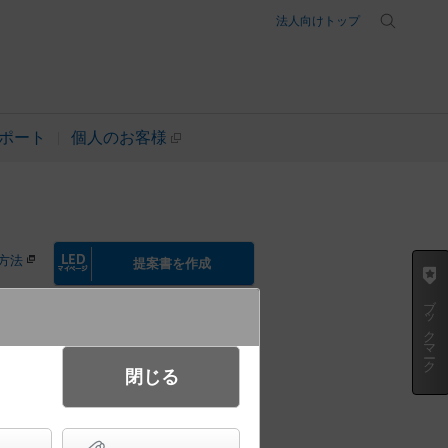
法人向けトップ
ポート
個人のお客様
方法
提案書を作成
ブックマーク
起動方式違いの商品を見る
閉じる
部材照明器具 端用 調光タイプ
イプ