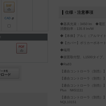
仕様・注意事項
CAD
◆器具光束：3450 lm ◆電圧：
消費効率：135.8 lm/W
◆【本体】アルミ（アルマイ
タ
◆【カバー】ポリカーボネー
◆端用
◆据置取付型、L1500タイプ
◆Ra83
【適合コントローラ（別売）】設
【適合コントローラ（別売）】マ
【適合コントローラ（別売）】
Plus NK51111
【適合コントローラ（別売）】ラ
NQL10151