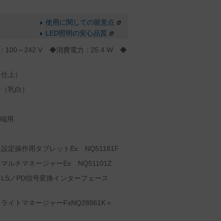
使用に関しての留意点
LED照明の安心品質
100～242 V ◆消費電力：25.4 W ◆
ト仕上）
ト（乳白）
、端用
定操作用タブレットEx NQ51181F
ルチマネージャーEx NQ51101Z
LS／PD信号変換インターフェース
イトマネージャーFxNQ28861K＋