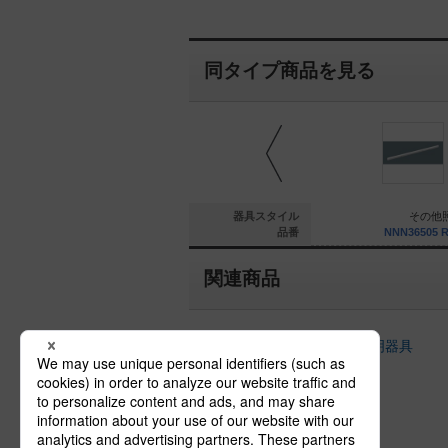
同タイプ商品を見る
その他照明
その他照明
器具スタイル
その他
0MLWPF27
PA50550MLWPF27
品番
NNN36505 
関連商品
据置取付型以外の建築化照明器具