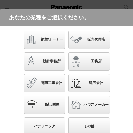
あなたの業種をご選択ください。
電気・建築設備（ビジネス）
フリーワード
品番・キーワード
検索
施主/オーナー
販売代理店
NSN65432W
(350形DALI-2電源ユニットとの組み合
設計事務所
工務店
わせ)
起動方式違いの商品を見る
電気工事会社
建設会社
ブックマーク
NEW
かんたん照度計算
商社/問屋
ハウスメーカー
天井埋込型 LED（白色） ユニバーサルダウンライ
ト ビーム角36度・広角タイプ 調光タイプ（ライコン
パナソニック
その他
別売）／埋込穴φ150 HID70形1灯器具相当 LED 350形