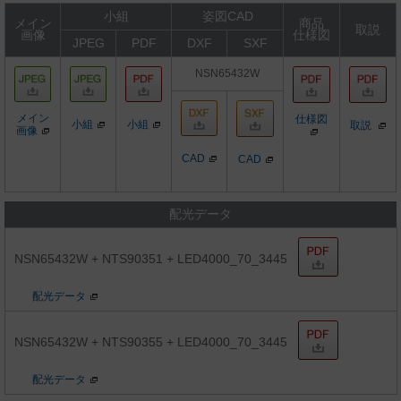
小組
姿図CAD
メイン
商品
取説
画像
仕様図
JPEG
PDF
DXF
SXF
NSN65432W
メイン
仕様図
小組
小組
取説
画像
CAD
CAD
配光データ
NSN65432W + NTS90351 + LED4000_70_3445
配光データ
NSN65432W + NTS90355 + LED4000_70_3445
配光データ