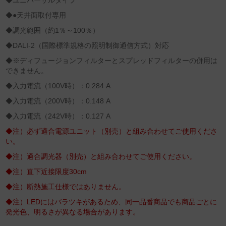
◆ユニバーサルタイプ
◆●天井面取付専用
◆調光範囲（約1％～100％）
◆DALI‐2（国際標準規格の照明制御通信方式）対応
◆※ディフュージョンフィルターとスプレッドフィルターの併用は
できません。
◆入力電流（100V時）：0.284 A
◆入力電流（200V時）：0.148 A
◆入力電流（242V時）：0.127 A
◆注）必ず適合電源ユニット（別売）と組み合わせてご使用くださ
い。
◆注）適合調光器（別売）と組み合わせてご使用ください。
◆注）直下近接限度30cm
◆注）断熱施工仕様ではありません。
◆注）LEDにはバラツキがあるため、同一品番商品でも商品ごとに
発光色、明るさが異なる場合があります。