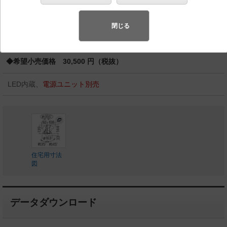
バリュアブル商品
（省エネ・デザイン性・配光制御など様々なご
要望にお応えできる商品群です。）
閉じる
◆工場在庫品
◆希望小売価格 30,500 円（税抜）
LED内蔵、
電源ユニット別売
住宅用寸法
図
データダウンロード