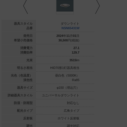
ダウンライト
器具スタイル
ダウンライト
ダウ
NSN65422W
品番
NSN65431W
NSN
024
年
11
月
01
日
発売日
2024
年
11
月
01
日
2024
年
1
30,500
円(税抜)
希望小売価格
30,500
円(税抜)
30,500
28.1
消費電力
27.1
119.9
消費効率
129.7
3370
lm
光束
3515
lm
70形1灯器具相当
明るさ相当
HID70形1灯器具相当
HID70形1
白色（4000K）
光色（色温度）
昼白色（5000K）
昼白色（5
Ra85
演色性
Ra85
φ150（埋込穴）
器具サイズ
φ150（埋込穴）
φ150
ルダウンライト
詳細器具スタイル
ユニバーサルダウンライト
ユニバーサルダウ
対応なし
防湿・防雨型
対応なし
中角タイプ
配光タイプ
広角タイプ
広
ホワイト反射板
反射板
ホワイト反射板
ホワイ
調光対応
調光
調光対応
調光