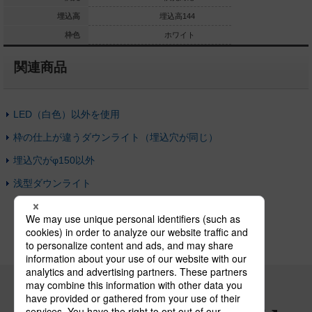
埋込高144
埋込高
埋込高144
埋
ホワイト
枠色
ホワイト
関連商品
LED（白色）以外を使用
枠の仕上が違うダウンライト（埋込穴が同じ）
埋込穴がφ150以外
浅型ダウンライト
パナソニックの電気設備 SNSアカウント