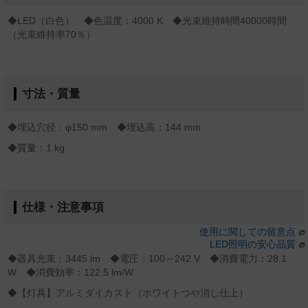
◆LED（白色） ◆色温度：4000 K ◆光束維持時間40000時間
（光束維持率70％）
寸法・質量
◆埋込穴径：φ150 mm ◆埋込高：144 mm
◆質量：1 kg
仕様・注意事項
使用に関しての留意点
LED照明の安心品質
◆器具光束：3445 lm ◆電圧：100～242 V ◆消費電力：28.1
W ◆消費効率：122.5 lm/W
◆【灯具】アルミダイカスト（ホワイトつや消し仕上）