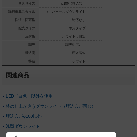
φ100（埋込穴）
器具サイズ
φ100（埋込穴）
φ100
ルダウンライト
詳細器具スタイル
ユニバーサルダウンライト
ユニバーサルダウ
対応なし
防湿・防雨型
対応なし
中角タイプ
配光タイプ
中角タイプ
中
ホワイト反射板
反射板
ホワイト反射板
ホワイ
調光対応なし
調光
調光対応なし
埋込高97
埋込高
埋込高97
ホワイト
枠色
ホワイト
関連商品
LED（白色）以外を使用
枠の仕上が違うダウンライト（埋込穴が同じ）
埋込穴がφ100以外
浅型ダウンライト