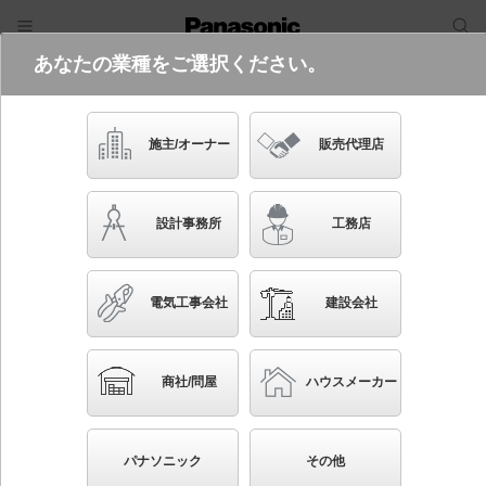
あなたの業種をご選択ください。
電気・建築設備（ビジネス）
フリーワード
品番・キーワード
検索
施主/オーナー
販売代理店
NSN61242W
(電源100形調光LD9との組み合わせ
設計事務所
工務店
（別売）)
起動方式違いの商品を見る
電気工事会社
建設会社
ブックマーク
NEW
かんたん照度計算
商社/問屋
ハウスメーカー
天井埋込型 LED（白色） ユニバーサルダウンライ
ト J12V50形（35W）器具相当・浅型10H・ビーム角60
パナソニック
その他
度・拡散タイプ 調光タイプ（ライコン別売）／埋込穴