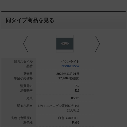
同タイプ商品を見る
ダウンライト
器具スタイル
ダウンライト
ダウ
NSN61224W
品番
NSN61222W
NSN
024
年
11
月
01
日
発売日
2024
年
11
月
01
日
2024
年
1
17,900
円(税抜)
希望小売価格
17,900
円(税抜)
17,900
7.2
消費電力
7.2
111.8
消費効率
118
805
lm
光束
850
lm
ゲン電球50形1灯
明るさ相当
12Vミニハロゲン電球50形1灯
12Vミニハロゲン電球
器具相当
器具相当
球色（3000K）
光色（色温度）
白色（4000K）
白色（4
Ra85
演色性
Ra85