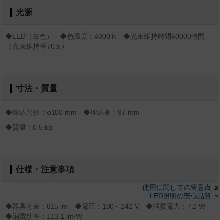
光源
◆LED（白色） ◆色温度：4000 K ◆光束維持時間40000時間
（光束維持率70％）
寸法・質量
◆埋込穴径：φ100 mm ◆埋込高：97 mm
◆質量：0.5 kg
仕様・注意事項
使用に関しての留意点
LED照明の安心品質
◆器具光束：815 lm ◆電圧：100～242 V ◆消費電力：7.2 W
◆消費効率：113.1 lm/W