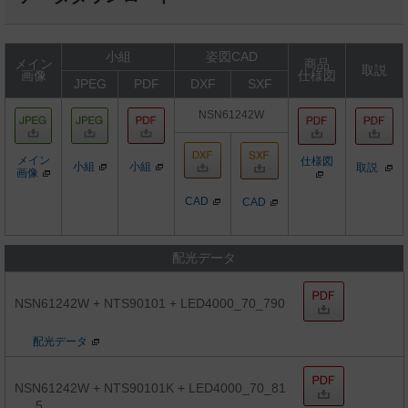
小組
姿図CAD
メイン
商品
取説
画像
仕様図
JPEG
PDF
DXF
SXF
NSN61242W
メイン
仕様図
小組
小組
取説
画像
CAD
CAD
配光データ
NSN61242W + NTS90101 + LED4000_70_790
配光データ
NSN61242W + NTS90101K + LED4000_70_81
5