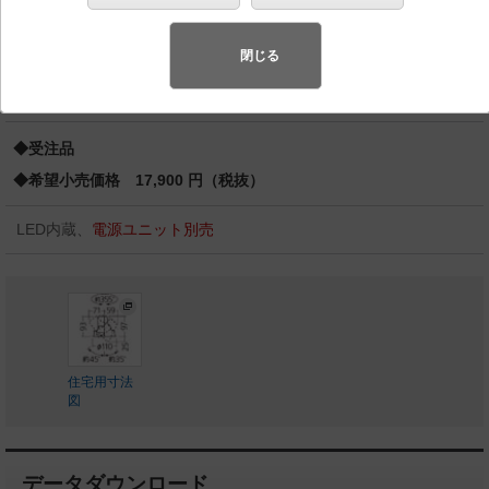
φ100 12Vミニハロゲン電球50形1灯器具相当 LED 100
形
閉じる
バリュアブル商品
（省エネ・デザイン性・配光制御など様々なご
要望にお応えできる商品群です。）
◆受注品
◆希望小売価格 17,900 円（税抜）
LED内蔵、
電源ユニット別売
住宅用寸法
図
データダウンロード