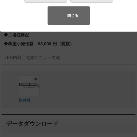
管形蛍光灯FLR40形1灯器具相当
スペシャル商品
（先端技術や優れたデザイン性を持ち合わせ、快
閉じる
適で先進的な照明環境をご提案する商品群です）
◆工場在庫品
◆希望小売価格 63,000 円（税抜）
LED内蔵、電源ユニット内蔵
取付図
データダウンロード