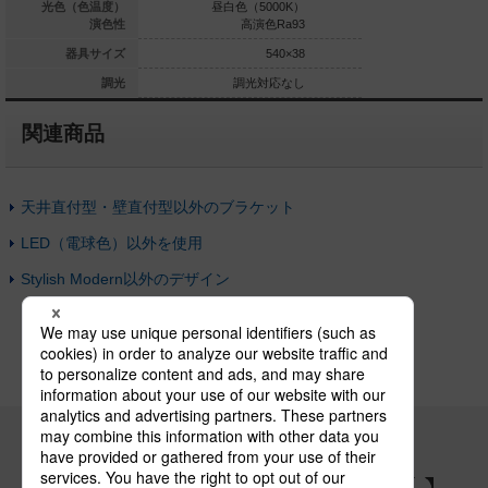
白色（5000K）
光色（色温度）
昼白色（5000K）
昼白色（5
Ra83
演色性
高演色Ra93
高演
280×280
器具サイズ
540×38
調光対応
調光
調光対応なし
調光
関連商品
天井直付型・壁直付型以外のブラケット
LED（電球色）以外を使用
Stylish Modern以外のデザイン
パナソニックの電気設備 SNSアカウント