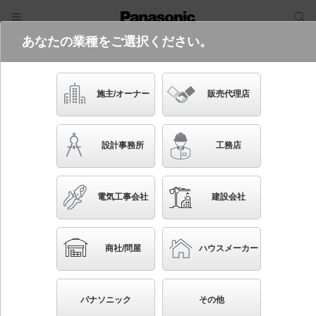
あなたの業種をご選択ください。
電気・建築設備（ビジネス）
フリーワード
品番・キーワード
検索
施主/オーナー
販売代理店
SLB81879 LB1
設計事務所
工務店
電気工事会社
建設会社
ブックマーク
NEW
かんたん照度計算
商社/問屋
ハウスメーカー
天井直付型・壁直付型 LED（電球色） ラインブラケ
ット 美ルック・拡散タイプ 調光タイプ（ライコン別
パナソニック
その他
売）／L1200タイプ HomeArchi（ホームアーキ） 直