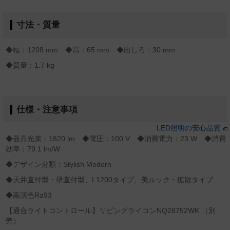
寸法・質量
◆幅：1208 mm ◆高：65 mm ◆出しろ：30 mm
◆質量：1.7 kg
仕様・注意事項
LED照明の安心品質
◆器具光束：1820 lm ◆電圧：100 V ◆消費電力：23 W ◆消費
効率：79.1 lm/W
◆デザイン分類：Stylish Modern
◆天井直付型・壁直付型、L1200タイプ、美ルック・拡散タイプ
◆高演色Ra93
【適合ライトコントロール】リビングライコンNQ28752WK （別
売）