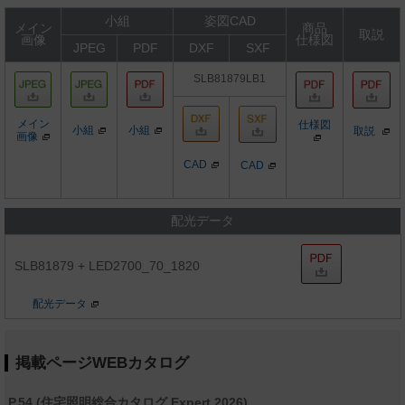
小組
姿図CAD
メイン
商品
取説
画像
仕様図
JPEG
PDF
DXF
SXF
SLB81879LB1
メイン
仕様図
小組
小組
取説
画像
CAD
CAD
配光データ
SLB81879 + LED2700_70_1820
配光データ
掲載ページWEBカタログ
P.54 (住宅照明総合カタログ Expert 2026)