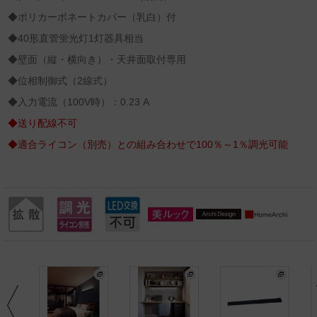
◆ポリカーボネートカバー（乳白）付
◆40形直管蛍光灯1灯器具相当
◆壁面（縦・横向き）・天井面取付専用
◆位相制御式（2線式）
◆入力電流（100V時）：0.23 A
◆送り配線不可
◆適合ライコン（別売）との組み合わせで100％～1％調光可能