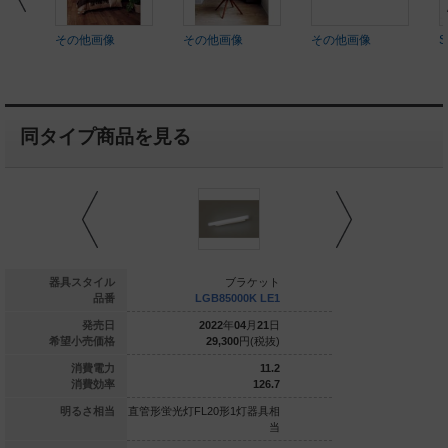
その他画像
その他画像
その他画像
S
同タイプ商品を見る
ブラケット
器具スタイル
ブラケット
ブ
XLGE8013 CT1
品番
LGB85000K LE1
NNN120
024
年
02
月
21
日
発売日
2022
年
04
月
21
日
2022
年
0
45,200
円(税抜)
希望小売価格
29,300
円(税抜)
30,300
7.4
消費電力
11.2
66.8
消費効率
126.7
0形1灯器具相当
明るさ相当
直管形蛍光灯FL20形1灯器具相
直管形蛍光灯FL20形1
当