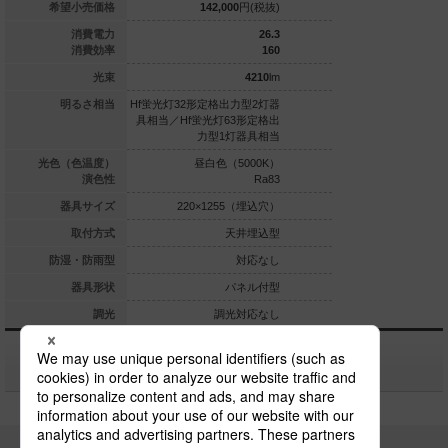
113,200
円(税抜)
希望小売価格
142,000
円(税抜)
138,000
16.3
消費電力
26.3
123.9
消費効率
160
2020
lm
光束
4210
lm
定格出力型1灯器
明るさ相当
Hf蛍光灯32形定格出力型2灯器
直管形蛍光灯FLR40形
具相当
具相当／Hf蛍光灯63形定格出
力型1灯器具相当
白色（5000K）
光色（色温度）
昼白色（5000K）
昼白色（5
Ra83
演色性
Ra83
×1230（埋込穴）
器具サイズ
220×1255（埋込穴）
220×1255
天井埋込型
取付方式
天井埋込型
天
対応なし
防湿・防雨型
対応なし
パネル付型
器具形状
パネル付型
パ
調光対応なし
調光
調光対応なし
調光
関連商品