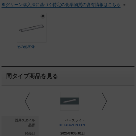
※グリーン購入法に基づく特定の化学物質の含有情報はこちら
その他画像
同タイプ商品を見る
ベースライト
器具スタイル
ベースライト
ベー
FX420JEN LE9
品番
XFX456ZHN LE9
XFX446Z
025
年
01
月
01
日
発売日
2025
年
03
月
01
日
2025
年
0