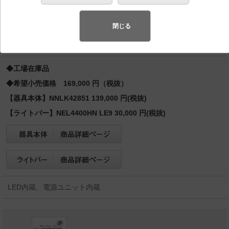
FLR40形2灯・4000 lm（節電）
先端SSL商品※
（長寿命・省電力のLEDを主照明にした、高品
閉じる
質、快適性、先進性を備えた商品群です。）※LEDを中心とする次世
代半導体照明
◆工場在庫品
◆希望小売価格 169,000 円（税抜）
【器具本体】NNLK42851 139,000 円(税抜)
【ライトバー】NEL4400HN LE9 30,000 円(税抜)
LED内蔵、電源ユニット内蔵