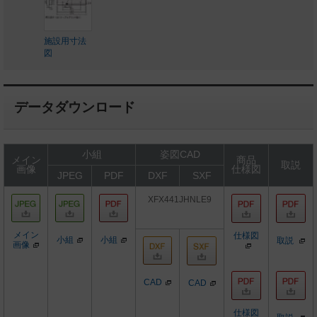
施設用寸法
図
データダウンロード
小組
姿図CAD
メイン
商品
取説
画像
仕様図
JPEG
PDF
DXF
SXF
XFX441JHNLE9
メイン
仕様図
小組
小組
取説
画像
CAD
CAD
仕様図