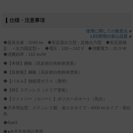
仕様・注意事項
使用に関しての留意点
LED照明の安心品質
◆器具光束：3240 lm ◆安定器出力型：定格出力型 ◆安定器補
足：＜出力固定型＞ ◆電圧：100～242 V ◆消費電力：20.9 W
◆消費効率：155 lm/W
◆【本体】鋼板（高反射白色粉体塗装）
◆【反射板】鋼板（高反射白色粉体塗装）
◆【パネル】熱処理ガラス（透明）
◆【枠】ステンレス（クリア塗装）
◆【ライトバー（カバー）】ポリカーボネート（乳白）
◆天井埋込型、ステンレス製、省エネタイプ・4000 lmタイプ・昼白
色
◆Ra83
◆●水平天井埋込専用