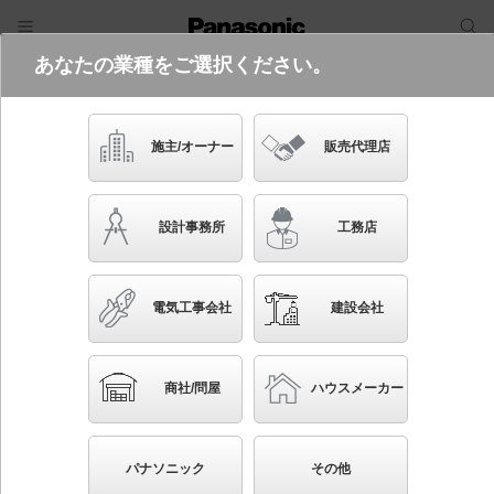
あなたの業種をご選択ください。
電気・建築設備（ビジネス）
フリーワード
品番・キーワード
検索
施主/オーナー
販売代理店
XFX441JHN LE9
(省エネタイプ・4000 lmタイプ・昼白
設計事務所
工務店
色)
電気工事会社
建設会社
ブックマーク
NEW
かんたん照度計算
商社/問屋
ハウスメーカー
クリーンルーム向け・工場、倉庫用（特殊環境用） 天
井埋込型 40形 一体型LEDベースライト ステンレス
パナソニック
その他
製 パネル付型 直管形蛍光灯FLR40形2灯器具相当