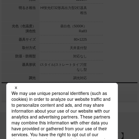
高出力型2灯器具
明るさ相当
Hf蛍光灯32形高出力型2灯器具
Hf蛍光灯32形高出力型
相当
相当
白色（5000K）
光色（色温度）
昼白色（5000K）
昼白色（5
Ra83
演色性
Ra83
80×1225
器具サイズ
80×1225
天井直付型
取付方式
天井直付型
天
対応なし
防湿・防雨型
対応なし
レートタイプ|笠
器具形状
iスタイル|ストレートタイプ|笠
iスタイル|ストレートタ
なし型
なし型
調光対応なし
調光
調光対応
関連商品
パナソニックの電気設備 SNSアカウント