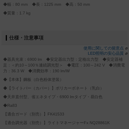
◆幅：80 mm ◆長：1225 mm ◆高：50 mm
◆質量：1.7 kg
仕様・注意事項
使用に関しての留意点
LED照明の安心品質
◆器具光束：6900 lm ◆安定器出力型：定格出力型 ◆安定器補
足：＜約10～100％連続調光型＞ ◆電圧：100～242 V ◆消費電
力：36.3 W ◆消費効率：190 lm/W
◆【本体】鋼板（白色粉体塗装）
◆【ライトバー（カバー）】ポリカーボネート（乳白）
◆天井直付型、省エネタイプ・6900 lmタイプ・昼白色
◆Ra83
【適合ガード（別売）】FK41533
【適合調光器（別売）】ライトマネージャーFx NQ28861K