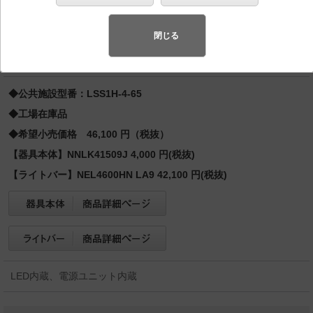
当 Hf32形高出力型2灯・6900 lm
先端SSL商品※
（長寿命・省電力のLEDを主照明にした、高品
閉じる
質、快適性、先進性を備えた商品群です。）※LEDを中心とする次世
代半導体照明
◆公共施設型番：LSS1H-4-65
◆工場在庫品
◆希望小売価格 46,100 円（税抜）
【器具本体】NNLK41509J 4,000 円(税抜)
【ライトバー】NEL4600HN LA9 42,100 円(税抜)
LED内蔵、電源ユニット内蔵