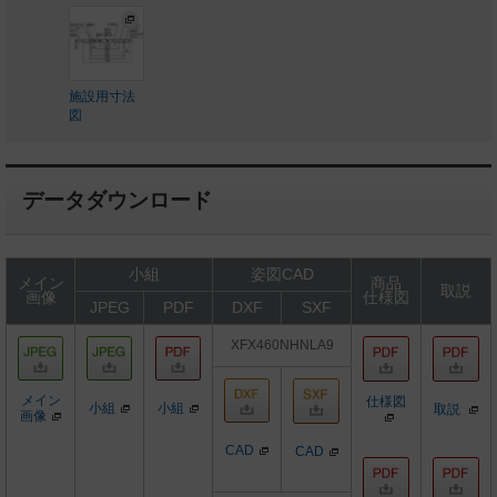
施設用寸法
図
データダウンロード
小組
姿図CAD
メイン
商品
取説
画像
仕様図
JPEG
PDF
DXF
SXF
XFX460NHNLA9
メイン
仕様図
小組
小組
取説
画像
CAD
CAD