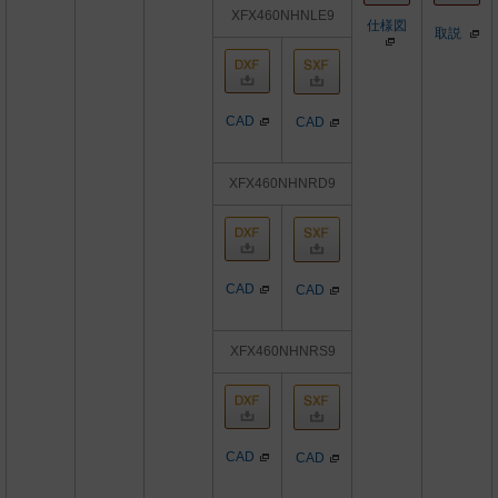
XFX460NHNLE9
仕様図
取説
CAD
CAD
XFX460NHNRD9
CAD
CAD
XFX460NHNRS9
CAD
CAD