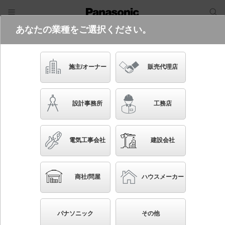
あなたの業種をご選択ください。
電気・建築設備（ビジネス）
フリーワード
品番・キーワード
検索
施主/オーナー
販売代理店
XFX460NHN LA9
(省エネタイプ・6900 lmタイプ・昼白
設計事務所
工務店
色)
起動方式違いの商品を見る
電気工事会社
建設会社
ブックマーク
NEW
かんたん照度計算
商社/問屋
ハウスメーカー
天井直付型 40形 一体型LEDベースライト 連続調光
型調光タイプ（ライコン別売） iスタイル／ストレート
パナソニック
その他
タイプ／笠なし型 Hf蛍光灯32形高出力型2灯器具相