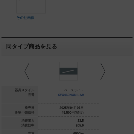
その他画像
同タイプ商品を見る
ベースライト
器具スタイル
ベースライト
ベー
FX469NHN LE9
品番
XFX460NUN LA9
XFX469N
025
年
03
月
01
日
発売日
2025
年
04
月
01
日
2025
年
0
43,900
円(税抜)
希望小売価格
49,500
円(税抜)
50,800
36.3
消費電力
33.5
190
消費効率
205.9
6900
lm
光束
6900
lm