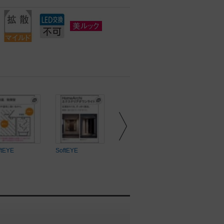
ftEYE
SoftEYE
SoftEYE
SoftEYE