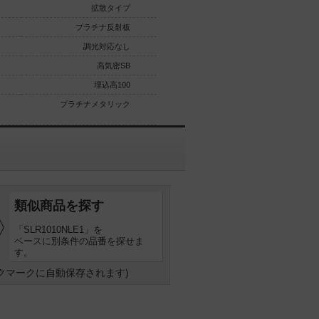
拡散タイプ
拡散タイプ
プラチナ反射板
プラチナ反射板
調光対応なし
調光対応なし
高気密SB
高気密SB
埋込高100
埋込高100
プラチナメタリック
プラチナメタリック
類似商品を探す
「SLR1010NLE1」を
ベースに別条件の品番を探せま
す。
クマークに自動保存されます)