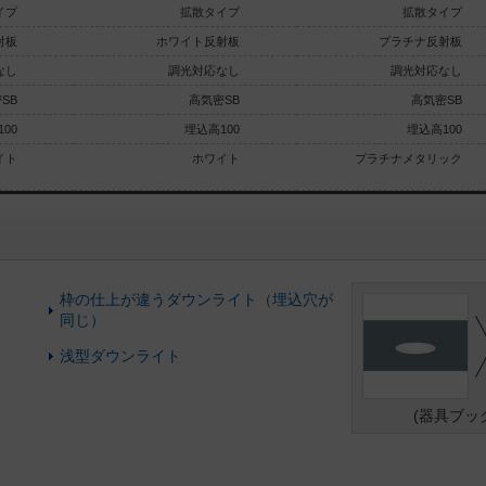
イプ
拡散タイプ
拡散タイプ
射板
ホワイト反射板
プラチナ反射板
なし
調光対応なし
調光対応なし
SB
高気密SB
高気密SB
00
埋込高100
埋込高100
イト
ホワイト
プラチナメタリック
枠の仕上が違うダウンライト（埋込穴が
同じ）
浅型ダウンライト
(器具ブッ