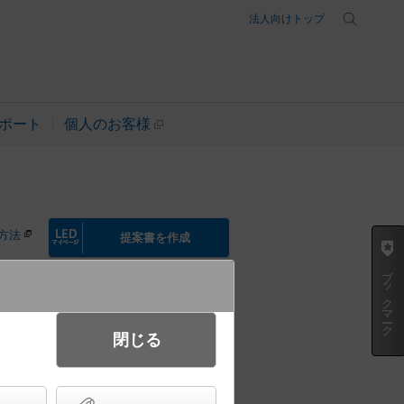
法人向けトップ
ポート
個人のお客様
方法
提案書を作成
ブックマーク
閉じる
 ベースダウンライト 美ルック・
ド配光） 防雨型／埋込穴φ75