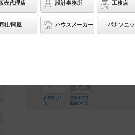
HomeArchi（ホームアーキ） 白熱電球60形
販売代理店
設計事務所
工務店
スペシャル商品
（先端技術や優れたデザイン性を持ち
案する商品群です）
商社/問屋
ハウスメーカー
パナソニッ
◆工場在庫品
◆希望小売価格 18,400 円（税抜）
LED内蔵、電源ユニット内蔵
ださい
住宅用寸法
直射水平面
図
照度分布図