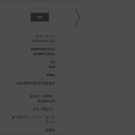
ダウンライト
ダウンライト
SLR1012V LE1
SLR1012L LE1
2025
年
04
月
21
日
2025
年
04
月
21
日
18,400
円(税抜)
18,400
円(税抜)
6.7
6.7
55.8
53.7
374
lm
360
lm
白熱電球60形1灯器具相当
白熱電球60形1灯器具相当
温白色（3500K）
電球色（2700K）
高演色Ra95
高演色Ra95
φ75（埋込穴）
φ75（埋込穴）
軒下用ダウンライト・ポーチ
軒下用ダウンライト・ポーチ
ライト
ライト
防雨型
防雨型