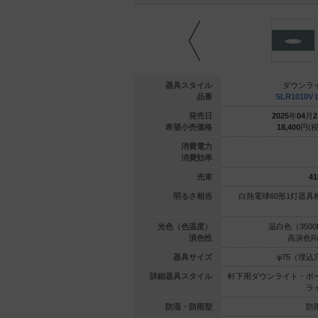
ウンライト
ダウンライト
器具スタイル
ダウンラ
1031N LE1
SLR1030V LE1
品番
SLR1010V 
年
04
月
21
日
2025
年
04
月
21
日
発売日
2025
年
04
月
2
900
円(税抜)
20,900
円(税抜)
希望小売価格
18,400
円(税
6.7
6.7
消費電力
32.9
32.6
消費効率
221
lm
219
lm
光束
41
60形1灯器
110Vダイクール電球60形1灯器
明るさ相当
白熱電球60形1灯器具
具相当
具相当
（5000K）
温白色（3500K）
光色（色温度）
温白色（3500
高演色Ra95
高演色Ra95
演色性
高演色Ra
5（埋込穴）
φ75（埋込穴）
器具サイズ
φ75（埋込
ト・ポーチ
軒下用ダウンライト・ポーチ
詳細器具スタイル
軒下用ダウンライト・ポ
ライト
ライト
ラ
防雨型
防雨型
防湿・防雨型
防