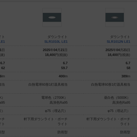
イト
ダウンライト
ダウンライト
LE1
SLR1010L LE1
SLR1012N LE1
1
日
2025
年
04
月
21
日
2025
年
04
月
21
日
抜)
18,400
円(税抜)
18,400
円(税抜)
6.7
6.7
6.7
62
59.7
58
6
lm
400
lm
389
lm
相当
白熱電球60形1灯器具相当
白熱電球60形1灯器具相当
K）
電球色（2700K）
昼白色（5000K）
95
高演色Ra95
高演色Ra95
穴）
φ75（埋込穴）
φ75（埋込穴）
ーチ
軒下用ダウンライト・ポーチ
軒下用ダウンライト・ポーチ
イト
ライト
ライト
雨型
防雨型
防雨型