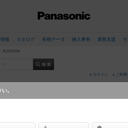
品情報
カタログ
各種データ
納入事例
業務支援
サ
SLR1010N
ード
ログイン
ご利用
さい。
天井埋込型 LED（昼白色） エクステリア
浅型10H・高気密SB形・拡散タイプ（マイル