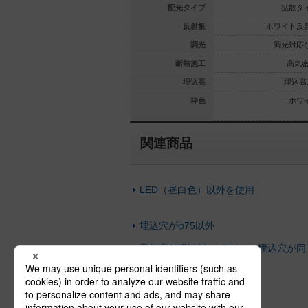
集光タイプ
集光タイプ
配光タイプ
拡散タ
ック反射板
ホワイト反射板
反射板
ホワイト反
光対応なし
調光対応なし
調光
調光対応
高気密SB
高気密SB
断熱施工
高気密
埋込高100
埋込高100
埋込高
埋込高1
ュ／アイボ
ホワイト
枠色
ホワ
リー
関連商品
LED（昼白色）以外を使用
埋込穴がφ75以外
高気密SB形ダウンライト（埋込穴が同
じ）