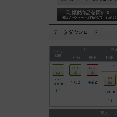
データダウンロード
小組
姿図
メイン
画像
JPEG
PDF
DXF
SLR1
メイン
小組
小組
画像
CAD
配光デー