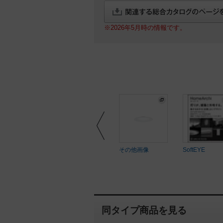
※2026年5月時の情報です。
ftEYE
SoftEYE
その他画像
SoftEYE
同タイプ商品を見る