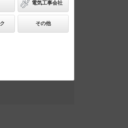
1灯器具相当
電気工事会社
合わせ、快適で先進的な照明環境をご提
ク
その他