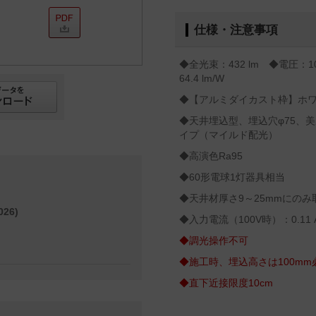
仕様・注意事項
◆全光束：432 lm ◆電圧：1
64.4 lm/W
◆【アルミダイカスト枠】ホ
◆天井埋込型、埋込穴φ75、美
イプ（マイルド配光）
◆高演色Ra95
◆60形電球1灯器具相当
◆天井材厚さ9～25mmにのみ
26)
◆入力電流（100V時）：0.11 
◆調光操作不可
◆施工時、埋込高さは100m
◆直下近接限度10cm