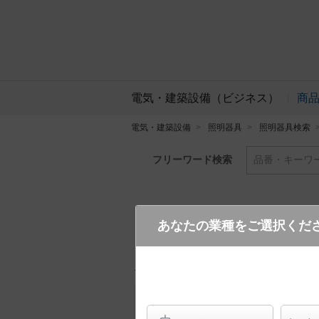
電気・建築設備（ビジネス）
商
電気・建築設備
照明器具
照明器具検索
フリーワード検索
品番・キーワ
あなたの業種をご選択くだ
SLR1010N LE1