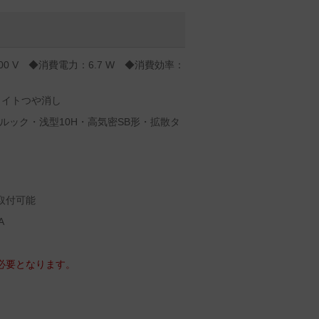
00 V ◆消費電力：6.7 W ◆消費効率：
ワイトつや消し
ルック・浅型10H・高気密SB形・拡散タ
取付可能
A
m必要となります。