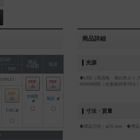
商品詳細
CAD
商品
光源
取説
仕様図
SXF
◆LED（高演色・昼白色タイプ
010NLE1
40000時間（光束維持率70％
仕様図
取説
CAD
寸法・質量
◆埋込穴径：φ75 mm ◆埋込高
タ