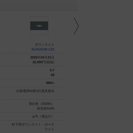
ダウンライト
ダウンライト
SLR1012N LE1
SLR1012V LE1
2025
年
04
月
21
日
2025
年
04
月
21
日
18,400
円(税抜)
18,400
円(税抜)
6.7
6.7
58
55.8
389
lm
374
lm
白熱電球60形1灯器具相当
白熱電球60形1灯器具相当
昼白色（5000K）
温白色（3500K）
高演色Ra95
高演色Ra95
φ75（埋込穴）
φ75（埋込穴）
軒下用ダウンライト・ポーチ
軒下用ダウンライト・ポーチ
ライト
ライト