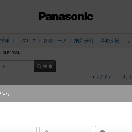
品情報
カタログ
各種データ
納入事例
業務支援
サ
SLR1033N
ード
ログイン
ご利用
さい。
天井埋込型 LED（昼白色） エクステリア
ダウンライト 美ルック・浅型10H・高気密S