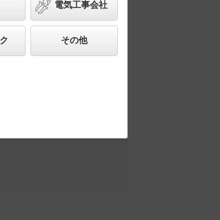
ームアーキ） 110Vダイクール電球
電気工事会社
合わせ、快適で先進的な照明環境をご提
ク
その他