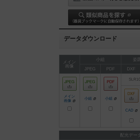
データダウンロード
小組
姿図
メイン
画像
JPEG
PDF
DXF
SLR1
メイン
小組
小組
画像
CAD
配光デー