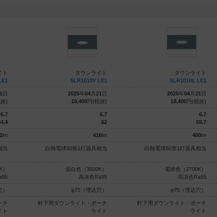
イト
ダウンライト
ダウンライト
LE1
SLR1010V LE1
SLR1010L LE1
1
日
2025
年
04
月
21
日
2025
年
04
月
21
日
抜)
18,400
円(税抜)
18,400
円(税抜)
6.7
6.7
6.7
4.4
62
59.7
2
lm
416
lm
400
lm
相当
白熱電球60形1灯器具相当
白熱電球60形1灯器具相当
K）
温白色（3500K）
電球色（2700K）
95
高演色Ra95
高演色Ra95
穴）
φ75（埋込穴）
φ75（埋込穴）
ーチ
軒下用ダウンライト・ポーチ
軒下用ダウンライト・ポーチ
イト
ライト
ライト