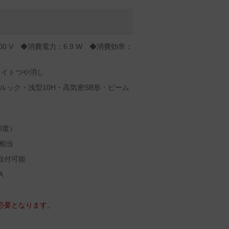
00 V ◆消費電力：6.9 W ◆消費効率：
ワイトつや消し
ルック・浅型10H・高気密SB形・ビーム
0度）
相当
取付可能
A
m必要となります。