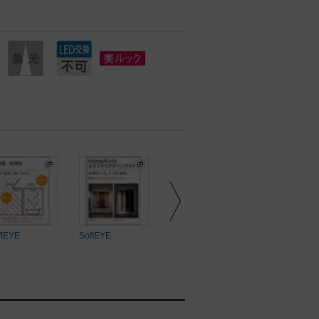
ftEYE
SoftEYE
SoftEYE
SoftEYE