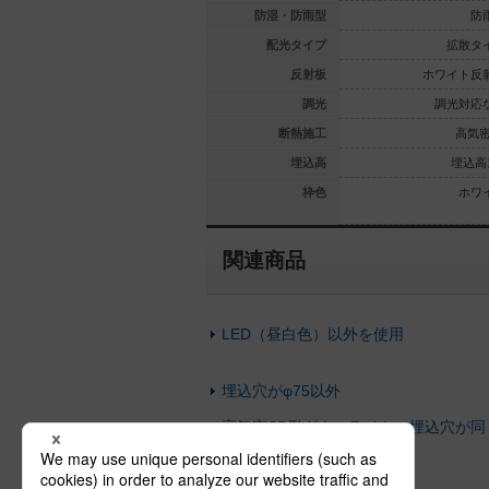
防雨型
防雨型
防湿・防雨型
防
集光タイプ
集光タイプ
配光タイプ
拡散タ
ック反射板
ホワイト反射板
反射板
ホワイト反
光対応なし
調光対応なし
調光
調光対応
高気密SB
高気密SB
断熱施工
高気密
埋込高100
埋込高100
埋込高
埋込高1
ュ／アイボ
ホワイト
枠色
ホワ
リー
関連商品
LED（昼白色）以外を使用
埋込穴がφ75以外
高気密SB形ダウンライト（埋込穴が同
じ）