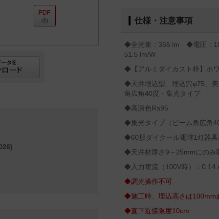
仕様・注意事項
◆全光束：356 lm ◆電圧：1
51.5 lm/W
◆【アルミダイカスト枠】ホ
◆天井埋込型、埋込穴φ75、美
角広角40度・集光タイプ
◆高演色Ra95
◆集光タイプ（ビーム角広角4
◆60形ダイクール電球1灯器具
26)
◆天井材厚さ9～25mmにのみ
◆入力電流（100V時）：0.14 
◆調光操作不可
◆施工時、埋込高さは100m
◆直下近接限度10cm