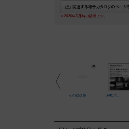
※2026年5月時の情報です。
ftEYE
SoftEYE
その他画像
SoftEYE