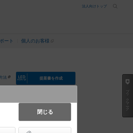
法人向けトップ
ポート
個人のお客様
方法
提案書を作成
ブックマーク
閉じる
 ダウンライト・ソフトグレアレス
B形・ビーム角広角40度・集光タイ