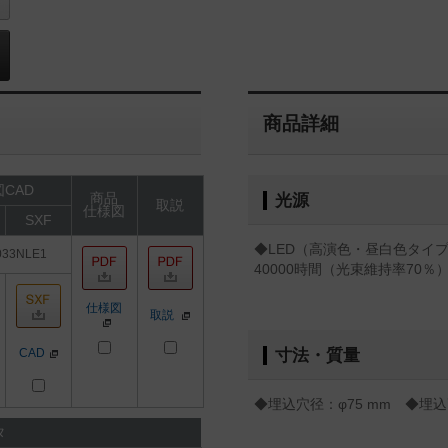
商品詳細
CAD
商品
光源
取説
仕様図
SXF
◆LED（高演色・昼白色タイプ
033NLE1
40000時間（光束維持率70％
仕様図
取説
CAD
寸法・質量
◆埋込穴径：φ75 mm ◆埋込高
タ