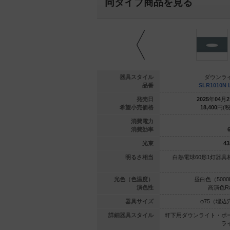
同タイプ商品を見る
ウンライト
ダウンライト
器具スタイル
ダウンラ
1031N LE1
SLR1030V LE1
品番
SLR1010N 
年
04
月
21
日
2025
年
04
月
21
日
発売日
2025
年
04
月
2
900
円(税抜)
20,900
円(税抜)
希望小売価格
18,400
円(税
6.7
6.7
消費電力
32.9
32.6
消費効率
6
221
lm
219
lm
光束
43
60形1灯器
110Vダイクール電球60形1灯器
明るさ相当
白熱電球60形1灯器具
具相当
具相当
（5000K）
温白色（3500K）
光色（色温度）
昼白色（5000
高演色Ra95
高演色Ra95
演色性
高演色Ra
5（埋込穴）
φ75（埋込穴）
器具サイズ
φ75（埋込
ト・ポーチ
軒下用ダウンライト・ポーチ
詳細器具スタイル
軒下用ダウンライト・ポ
ライト
ライト
ラ