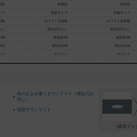
雨型
防雨型
防雨型
イプ
拡散タイプ
拡散タイプ
射板
ホワイト反射板
ホワイト反射板
なし
調光対応なし
調光対応なし
SB
高気密SB
高気密SB
00
埋込高100
埋込高100
イト
ホワイト
ホワイト
枠の仕上が違うダウンライト（埋込穴が
同じ）
浅型ダウンライト
(器具ブッ