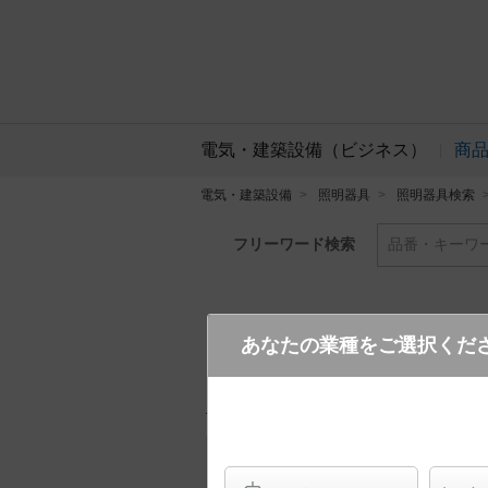
電気・建築設備（ビジネス）
商
電気・建築設備
照明器具
照明器具検索
フリーワード検索
品番・キーワ
あなたの業種をご選択くだ
SLR1033N LE1