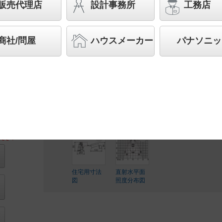
プ 防雨型／埋込穴φ75 HomeArchi（ホ
販売代理店
設計事務所
工務店
60形1灯器具相当
スペシャル商品
（先端技術や優れたデザイン性を持ち
商社/問屋
ハウスメーカー
パナソニッ
案する商品群です）
◆工場在庫品
◆希望小売価格 20,900 円（税抜）
LED内蔵、電源ユニット内蔵
ださい
住宅用寸法
直射水平面
図
照度分布図