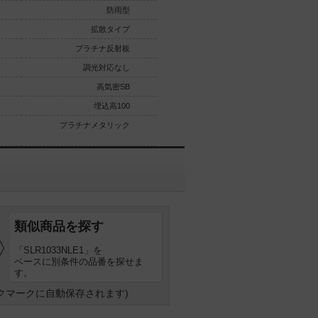
防雨型
防雨型
拡散タイプ
拡散タイプ
プラチナ反射板
プラチナ反射板
調光対応なし
調光対応なし
高気密SB
高気密SB
埋込高100
埋込高100
プラチナメタリック
プラチナメタリック
類似商品を探す
「SLR1033NLE1」を
ベースに別条件の品番を探せま
す。
クマークに自動保存されます)