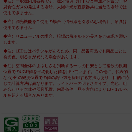
◆注）一般屋内用器具です。屋外環境（軒下など半屋外を含む）や
腐食性ガスの発生する場所、太陽の光が直接器具に当たる場所では
使用できません。
◆注）調光機能をご使用の場合（信号線を引き込む場合）、吊具は
使用できません。
◆注）リニューアルの場合、現場の吊ボルトの長さをご確認お願い
します。
◆注）LEDにはバラツキがあるため、同一品番商品でも商品ごとに
発光色、明るさが異なる場合があります。
◆注）空間全体のまぶしさを判断する一つの目安として複数の観測
位置でのUGR値を平均化した値を用いています。この他に、代表的
な2か所の観測位置での値の高い方を採用する方法もあり、目的に応
じて計算方法は異なります。ライトバーの明るさタイプ、光色、組
み合わせる本体や器具配置、内装条件、見る方向により13～17レベ
ルを超える場合があります。