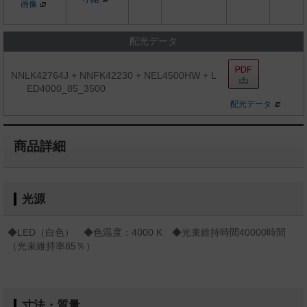
画像
配光データ
NNLK42764J + NNFK42230 + NEL4500HW + L
ED4000_85_3500
配光データ
商品詳細
光源
◆LED（白色） ◆色温度：4000 K ◆光束維持時間40000時間
（光束維持率85％）
寸法・質量