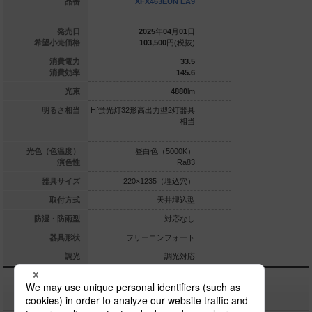
+NNFK42230+N
品番
XFX463EUN LA9
XFX453E
EL4400HW LA9
025
年
01
月
01
日
発売日
2025
年
04
月
01
日
2025
年
0
91,500
円(税抜)
希望小売価格
103,500
円(税抜)
98,900
20.9
消費電力
33.5
129.6
消費効率
145.6
2710
lm
光束
4880
lm
LR40形2灯器具
明るさ相当
Hf蛍光灯32形高出力型2灯器具
Hf蛍光灯32形定格出力
相当
相当
具相当／Hf蛍光灯63
力型1灯
白色（4000K）
光色（色温度）
昼白色（5000K）
昼白色（5
Ra83
演色性
Ra83
×1235（埋込穴）
器具サイズ
220×1235（埋込穴）
220×1235
天井埋込型
取付方式
天井埋込型
天
対応なし
防湿・防雨型
対応なし
ーコンフォート
器具形状
フリーコンフォート
フリーコン
調光対応
調光
調光対応
関連商品