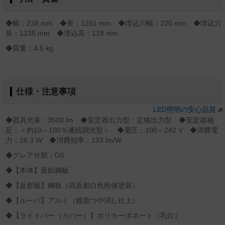
◆幅：238 mm ◆長：1261 mm ◆埋込穴幅：220 mm ◆埋込穴
長：1235 mm ◆埋込高：119 mm
◆質量：4.5 kg
仕様・注意事項
LED照明の安心品質
◆器具光束：3500 lm ◆安定器出力型：定格出力型 ◆安定器補
足：＜約10～100％連続調光型＞ ◆電圧：100～242 V ◆消費電
力：26.3 W ◆消費効率：133 lm/W
◆グレア分類：G0
◆【本体】亜鉛鋼板
◆【反射板】鋼板（高反射白色粉体塗装）
◆【ルーバ】アルミ（鏡面つや消し仕上）
◆【ライトバー（カバー）】ポリカーボネート（乳白）