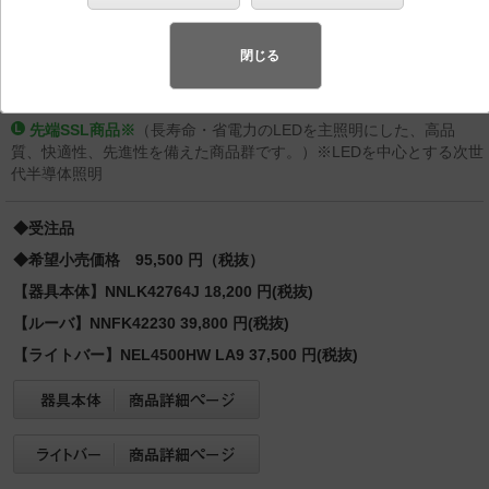
型調光タイプ（ライコン別売） フリーコンフォート
Hf蛍光灯32形定格出力型2灯器具相当／Hf蛍光灯63形定
閉じる
格出力型1灯器具相当 Hf32形定格出力型2灯／Hf63形定
格出力型・5200 lm
先端SSL商品※
（長寿命・省電力のLEDを主照明にした、高品
質、快適性、先進性を備えた商品群です。）※LEDを中心とする次世
代半導体照明
◆受注品
◆希望小売価格 95,500 円（税抜）
【器具本体】NNLK42764J 18,200 円(税抜)
【ルーバ】NNFK42230 39,800 円(税抜)
【ライトバー】NEL4500HW LA9 37,500 円(税抜)