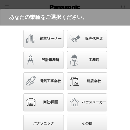
あなたの業種をご選択ください。
電気・建築設備（ビジネス）
フリーワード
品番・キーワード
検索
施主/オーナー
販売代理店
NNLK42764J+NNFK42230+N
EL4500HW LA9
設計事務所
工務店
(高効率OAコンフォート（アルミルー
バ）CLASSⅢ・フリーコンフォートタ
イプ・省エネタイプ・5200 lmタイ
電気工事会社
建設会社
プ・白色)
ブックマーク
NEW
起動方式違いの商品を見る
かんたん照度計算
商社/問屋
ハウスメーカー
パナソニック
その他
天井埋込型 40形 一体型LEDベースライト 連続調光