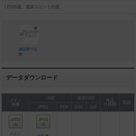
LED内蔵、電源ユニット内蔵
施設用寸法
図
データダウンロード
小組
姿図CAD
メイン
商品
取説
画像
仕様図
JPEG
PDF
DXF
SXF
メイン
小組