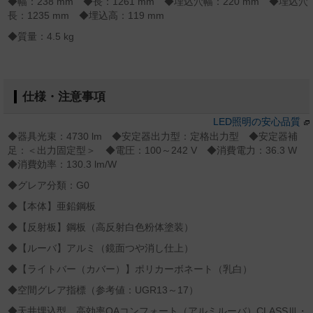
◆幅：238 mm ◆長：1261 mm ◆埋込穴幅：220 mm ◆埋込穴
長：1235 mm ◆埋込高：119 mm
◆質量：4.5 kg
仕様・注意事項
LED照明の安心品質
◆器具光束：4730 lm ◆安定器出力型：定格出力型 ◆安定器補
足：＜出力固定型＞ ◆電圧：100～242 V ◆消費電力：36.3 W
◆消費効率：130.3 lm/W
◆グレア分類：G0
◆【本体】亜鉛鋼板
◆【反射板】鋼板（高反射白色粉体塗装）
◆【ルーバ】アルミ（鏡面つや消し仕上）
◆【ライトバー（カバー）】ポリカーボネート（乳白）
◆空間グレア指標（参考値：UGR13～17）
◆天井埋込型、高効率OAコンフォート（アルミルーバ）CLASSⅢ・