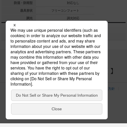
対応なし
防湿・防雨型
対応なし
ーコンフォート
器具形状
フリーコンフォート
フリーコン
調光対応
調光
調光対応
関連商品
パナソニックの電気設備 SNSアカウント
サイトのご利用にあたって
クッキーポリシー
個人情報保護方針
パナソニック ホールディングス
Area/Country
電気・建築設備（ビジネス）
© Panasonic Electric Works Co., Ltd.