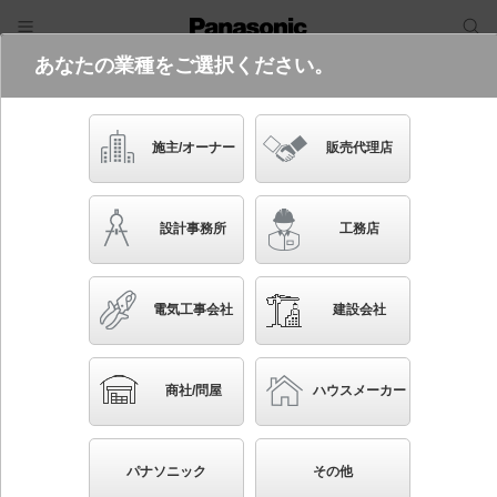
あなたの業種をご選択ください。
電気・建築設備（ビジネス）
フリーワード
品番・キーワード
検索
施主/オーナー
販売代理店
NNLK42764J+NNFK42230+N
EL4600HW LE9
設計事務所
工務店
(高効率OAコンフォート（アルミルー
バ）CLASSⅢ・フリーコンフォートタ
イプ・省エネタイプ・6900 lmタイ
電気工事会社
建設会社
プ・白色)
ブックマーク
NEW
起動方式違いの商品を見る
かんたん照度計算
商社/問屋
ハウスメーカー
パナソニック
その他
天井埋込型 40形 一体型LEDベースライト フリーコ