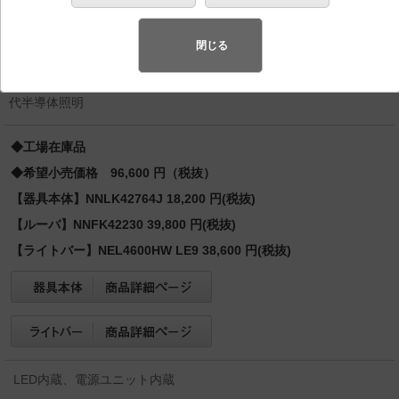
ンフォート Hf蛍光灯32形高出力型2灯器具相当 Hf32
形高出力型2灯・6900 lm
閉じる
先端SSL商品※
（長寿命・省電力のLEDを主照明にした、高品
質、快適性、先進性を備えた商品群です。）※LEDを中心とする次世
代半導体照明
◆工場在庫品
◆希望小売価格 96,600 円（税抜）
【器具本体】NNLK42764J 18,200 円(税抜)
【ルーバ】NNFK42230 39,800 円(税抜)
【ライトバー】NEL4600HW LE9 38,600 円(税抜)
LED内蔵、電源ユニット内蔵