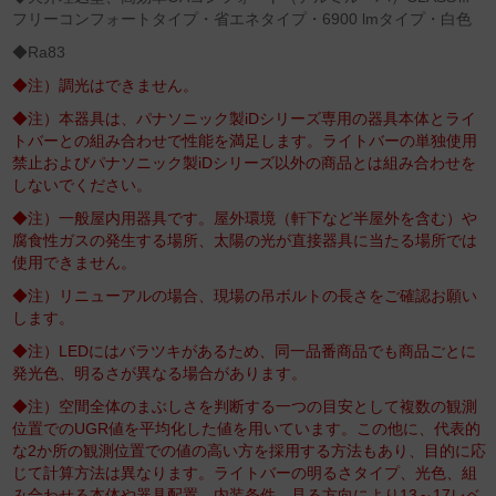
フリーコンフォートタイプ・省エネタイプ・6900 lmタイプ・白色
◆Ra83
◆注）調光はできません。
◆注）本器具は、パナソニック製iDシリーズ専用の器具本体とライ
トバーとの組み合わせで性能を満足します。ライトバーの単独使用
禁止およびパナソニック製iDシリーズ以外の商品とは組み合わせを
しないでください。
◆注）一般屋内用器具です。屋外環境（軒下など半屋外を含む）や
腐食性ガスの発生する場所、太陽の光が直接器具に当たる場所では
使用できません。
◆注）リニューアルの場合、現場の吊ボルトの長さをご確認お願い
します。
◆注）LEDにはバラツキがあるため、同一品番商品でも商品ごとに
発光色、明るさが異なる場合があります。
◆注）空間全体のまぶしさを判断する一つの目安として複数の観測
位置でのUGR値を平均化した値を用いています。この他に、代表的
な2か所の観測位置での値の高い方を採用する方法もあり、目的に応
じて計算方法は異なります。ライトバーの明るさタイプ、光色、組
み合わせる本体や器具配置、内装条件、見る方向により13～17レベ