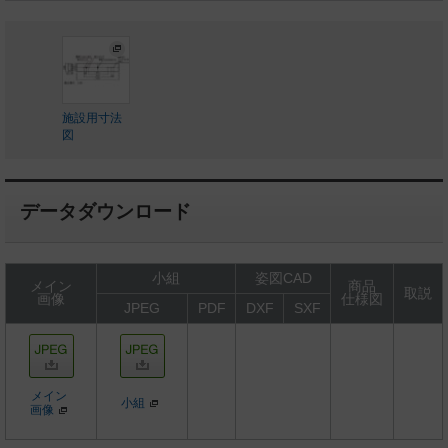
施設用寸法
図
データダウンロード
小組
姿図CAD
メイン
商品
取説
画像
仕様図
JPEG
PDF
DXF
SXF
メイン
小組
画像