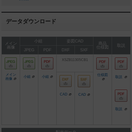
データダウンロード
小組
姿図CAD
メイン
商品
取説
画像
仕様図
JPEG
PDF
DXF
SXF
XSZB11305CB1
メイン
仕様図
小組
小組
取説
画像
CAD
CAD
取説