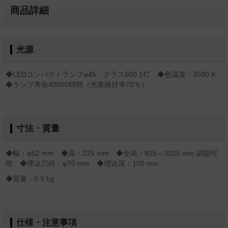
商品詳細
光源
◆LEDコンパクトランプφ45 クラス500 1灯 ◆色温度：3500 K
◆ランプ寿命40000時間（光束維持率70％）
寸法・質量
◆幅：φ52 mm ◆高：225 mm ◆全高：925～3025 mm 調節可
能 ◆埋込穴径：φ70 mm ◆埋込深：100 mm
◆質量：0.9 kg
仕様・注意事項