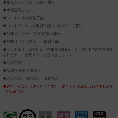
◆集光タイプ（ビーム角48度）
◆半埋込型フランジ
◆コード210cm収納可能
◆コードアジャスタ取付可能（LK01089・別売）
◆60形ダイクール電球1灯器具相当
◆55度までの傾斜天井に取付可能
◆マット敷き工法対応型（熱抵抗値6.6㎡・K／W以下での断熱施工
された天井に使用することができます。）
◆高気密対応
◆位相制御式（2線式）
◆入力電流（100V時）：0.074 A
◆適合ライコン（逆位相タイプ）（別売）との組み合わせで100％～
1％調光可能