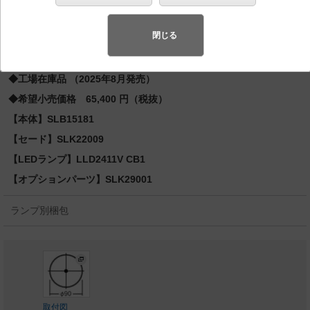
1灯器具相当
スペシャル商品
（先端技術や優れたデザイン性を持ち合わせ、快
閉じる
適で先進的な照明環境をご提案する商品群です）
◆工場在庫品 （2025年8月発売）
◆希望小売価格 65,400 円（税抜）
【本体】SLB15181
【セード】SLK22009
【LEDランプ】LLD2411V CB1
【オプションパーツ】SLK29001
ランプ別梱包
取付図