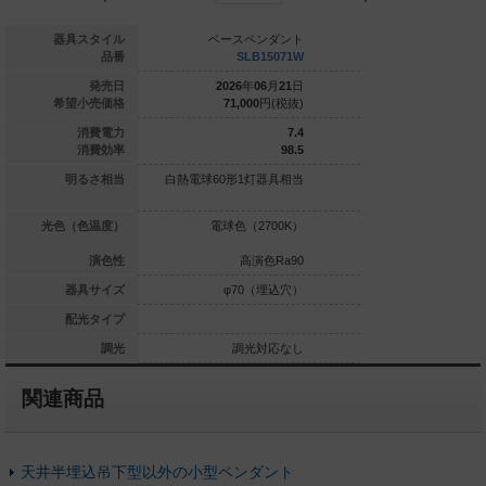
ースペンダント
器具スタイル
ベースペンダント
ベースペ
XLGB1405 CU1
品番
SLB15071W
SLB
021
年
11
月
21
日
発売日
2026
年
06
月
21
日
2026
年
0
83,300
円(税抜)
希望小売価格
71,000
円(税抜)
71,000
6.5
消費電力
7.4
95.3
消費効率
98.5
0形1灯器具相当
明るさ相当
白熱電球60形1灯器具相当
白熱電球60形1灯
）|電球色（270
光色（色温度）
電球色（2700K）
電球色（2
0K）
0／電球色Ra80
演色性
高演色Ra90
高演
φ70（埋込穴）
器具サイズ
φ70（埋込穴）
φ70（
拡散タイプ
配光タイプ
調光対応
調光
調光対応なし
調光
関連商品
天井半埋込吊下型以外の小型ペンダント