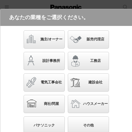
あなたの業種をご選択ください。
電気・建築設備（ビジネス）
フリーワード
品番・キーワード
検索
施主/オーナー
販売代理店
XSZB11305 CB1
設計事務所
工務店
電気工事会社
建設会社
ブックマーク
NEW
かんたん照度計算
商社/問屋
ハウスメーカー
天井半埋込吊下型 LED（温白色） ペンダント ビー
ム角48度・集光タイプ LEDコンパクトランプ交換型・
パナソニック
その他
調光タイプ（ライコン別売） 110Vダイクール電球60形