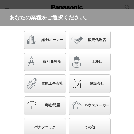
あなたの業種をご選択ください。
電気・建築設備（ビジネス）
フリーワード
品番・キーワード
検索
施主/オーナー
販売代理店
LGD3022N LE1
設計事務所
工務店
電気工事会社
建設会社
ブックマーク
NEW
かんたん照度計算
商社/問屋
ハウスメーカー
天井埋込型 LED（昼白色） ダウンライト 浅型9H・
高気密SB形・ビーム角24度・集光タイプ 埋込穴φ75
パナソニック
その他
110Vダイクール電球100形1灯器具相当