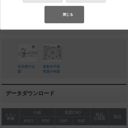
◆工場在庫品
◆希望小売価格 15,600 円（税抜）
閉じる
LED内蔵、電源ユニット内蔵
住宅用寸法
直射水平面
図
照度分布図
データダウンロード
小組
姿図CAD
メイン
商品
取説
画像
仕様図
JPEG
PDF
DXF
SXF