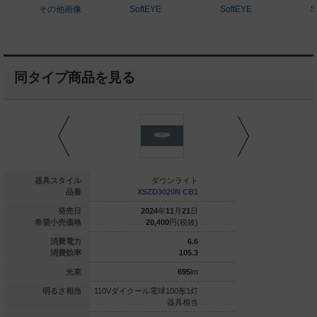
その他画像
SoftEYE
SoftEYE
S
同タイプ商品を見る
ダウンライト
器具スタイル
ダウンライト
ダウ
LGD3020V LE1
品番
XSZD3020N CB1
XSZD306
020
年
04
月
21
日
発売日
2024
年
11
月
21
日
2024
年
1
13,600
円(税抜)
希望小売価格
20,400
円(税抜)
20,400
7.4
消費電力
6.6
100
消費効率
105.3
740
lm
光束
695
lm
ル電球100形1灯
明るさ相当
110Vダイクール電球100形1灯
110Vダイクール電球1
器具相当
器具相当