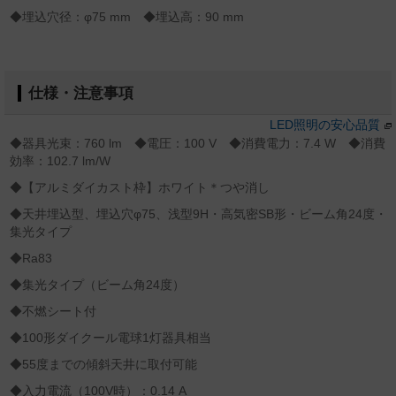
◆埋込穴径：φ75 mm ◆埋込高：90 mm
仕様・注意事項
LED照明の安心品質
◆器具光束：760 lm ◆電圧：100 V ◆消費電力：7.4 W ◆消費
効率：102.7 lm/W
◆【アルミダイカスト枠】ホワイト＊つや消し
◆天井埋込型、埋込穴φ75、浅型9H・高気密SB形・ビーム角24度・
集光タイプ
◆Ra83
◆集光タイプ（ビーム角24度）
◆不燃シート付
◆100形ダイクール電球1灯器具相当
◆55度までの傾斜天井に取付可能
◆入力電流（100V時）：0.14 A