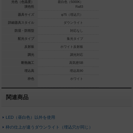
白色（3500K）
光色（色温度）
昼白色（5000K）
電球色（2
Ra83
演色性
Ra83
φ75（埋込穴）
器具サイズ
φ75（埋込穴）
φ75（
ダウンライト
詳細器具スタイル
ダウンライト
ダウ
対応なし
防湿・防雨型
対応なし
集光タイプ
配光タイプ
集光タイプ
集
ホワイト反射板
反射板
ホワイト反射板
ホワイ
調光対応なし
調光
調光対応
高気密SB
断熱施工
高気密SB
高
埋込高80
埋込高
埋込高90
ホワイト
枠色
ホワイト
関連商品
LED（昼白色）以外を使用
枠の仕上が違うダウンライト（埋込穴が同じ）