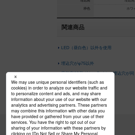
埋込高110
埋込高100
埋込高
埋込高1
ュ／アイボ
ブラック／ベージュ／アイボ
枠色
ホワ
リー
リー
関連商品
LED（昼白色）以外を使用
埋込穴がφ75以外
高気密SB形ダウンライト（埋込穴が同
じ）