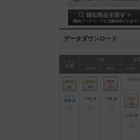
データダウンロード
小組
姿図
メイン
画像
JPEG
PDF
DXF
XSZR1
メイン
小組
小組
画像
CAD