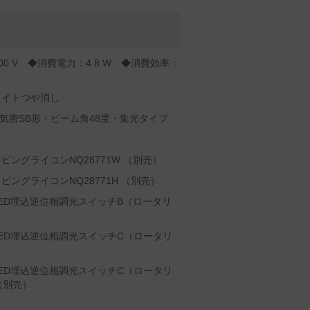
00 V ◆消費電力：4.8 W ◆消費効率：
ワイトつや消し
気密SB形・ビーム角48度・集光タイプ
ングライコンNQ28771W （別売）
ングライコンNQ28771H （別売）
ED埋込逆位相調光スイッチB（ロータリ
ED埋込逆位相調光スイッチC（ロータリ
ED埋込逆位相調光スイッチC（ロータリ
W（別売）
）