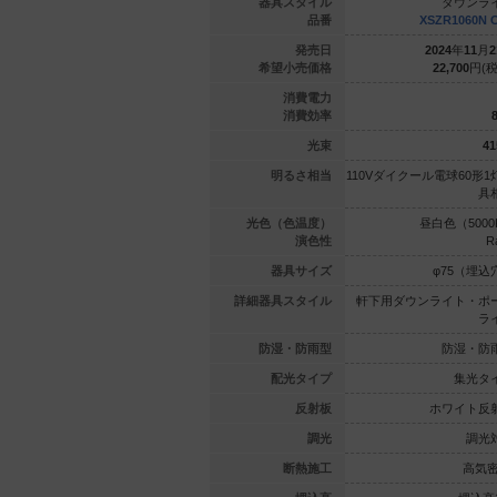
ウンライト
ダウンライト
器具スタイル
ダウンラ
1071N CB1
XSZR3061V CB1
品番
XSZR1060N 
年
04
月
21
日
2024
年
11
月
21
日
発売日
2024
年
11
月
2
600
円(税抜)
25,000
円(税抜)
希望小売価格
22,700
円(税
4.8
6.6
消費電力
82.2
81
消費効率
8
395
lm
535
lm
光束
41
60形1灯器
110Vダイクール電球80形1灯器
明るさ相当
110Vダイクール電球60形1
具相当
具相当
具
（5000K）
温白色（3500K）
光色（色温度）
昼白色（5000
Ra83
Ra83
演色性
R
5（埋込穴）
φ75（埋込穴）
器具サイズ
φ75（埋込
ト・ポーチ
軒下用ダウンライト・ポーチ
詳細器具スタイル
軒下用ダウンライト・ポ
ライト
ライト
ラ
湿・防雨型
防湿・防雨型
防湿・防雨型
防湿・防
集光タイプ
集光タイプ
配光タイプ
集光タ
ック反射板
ブラック反射板
反射板
ホワイト反
調光対応
調光対応
調光
調光
高気密SB
高気密SB
断熱施工
高気密