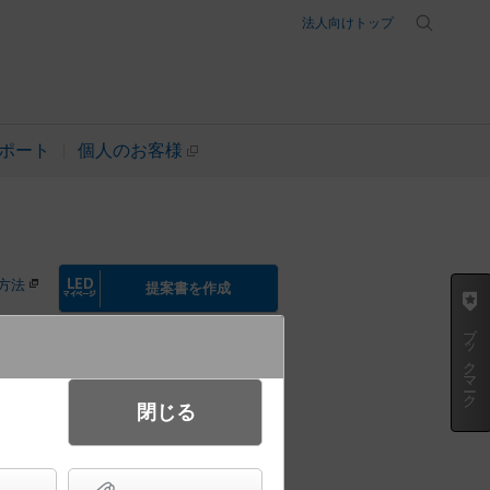
法人向けトップ
ポート
個人のお客様
方法
提案書を作成
ブックマーク
閉じる
ライト・ポーチライト 高気密SB
クトランプ交換型・防湿型・防雨