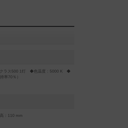
ラス500 1灯 ◆色温度：5000 K ◆
持率70％）
：110 mm