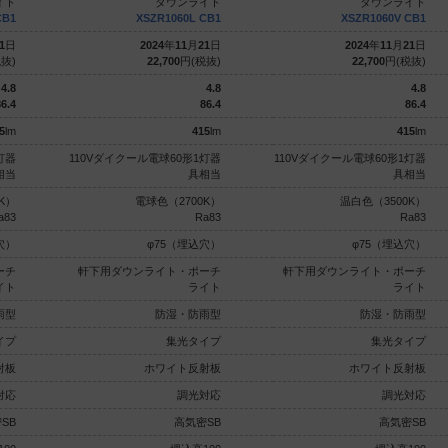
イト
ダウンライト
ダウンライト
CB1
XSZR1060L CB1
XSZR1060V CB1
1
日
2024
年
11
月
21
日
2024
年
11
月
21
日
抜)
22,700
円(税抜)
22,700
円(税抜)
4.8
4.8
4.8
6.4
86.4
86.4
5
lm
415
lm
415
lm
灯器
110Vダイクール電球60形1灯器
110Vダイクール電球60形1灯器
相当
具相当
具相当
K）
電球色（2700K）
温白色（3500K）
a83
Ra83
Ra83
穴）
φ75（埋込穴）
φ75（埋込穴）
ーチ
軒下用ダウンライト・ポーチ
軒下用ダウンライト・ポーチ
イト
ライト
ライト
雨型
防湿・防雨型
防湿・防雨型
イプ
集光タイプ
集光タイプ
射板
ホワイト反射板
ホワイト反射板
対応
調光対応
調光対応
SB
高気密SB
高気密SB