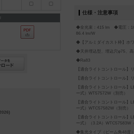
仕様・注意事項
タ
◆全光束：415 lm ◆電圧：1
86.4 lm/W
◆【アルミダイカスト枠】ホ
◆天井埋込型、埋込穴φ75、高
◆Ra83
【適合ライトコントロール】リビ
【適合ライトコントロール】リビ
【適合ライトコントロール】L
ー式）WT57572W（別売）
【適合ライトコントロール】L
ー式）WTC57582W（別売）
026)
【適合ライトコントロール】L
ー式）（3.2A）WTC57583
◆集光タイプ（ビーム角48度