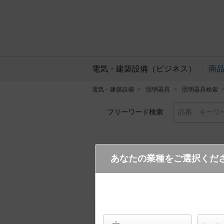
電気・建築設備（ビジネス）
商
電気・建築設備
照明器具
照明器具検索
フリーワード検索
品番・キーワ
あなたの業種をご選択くだ
XSZR1070N CB1