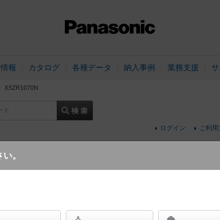
品情報
カタログ
各種データ
納入事例
業務支援
サ
XSZR1070N
ード
ログイン
ご利用
さい。
天井埋込型 LED（昼白色） 軒下用ダウン
形・ビーム角48度・集光タイプ LEDコンパ