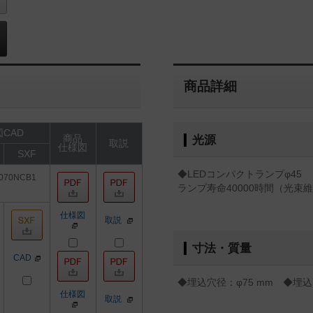
商品詳細
CAD
商品
光源
取説
仕様図
SXF
◆LEDコンパクトランプφ45 ク
070NCB1
ランプ寿命40000時間（光束維
仕様図
取説
寸法・質量
CAD
◆埋込穴径：φ75 mm ◆埋込高
仕様図
取説