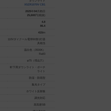
ダウンライト
ダウンライト
XSZR1070V CB1
XSZR1070L CB1
2025
年
04
月
21
日
2025
年
04
月
21
日
25,600
円(税抜)
25,600
円(税抜)
4.8
4.8
86.4
86.4
415
lm
415
lm
110Vダイクール電球60形1灯器
110Vダイクール電球60形1灯器
具相当
具相当
温白色（3500K）
電球色（2700K）
Ra83
Ra83
φ75（埋込穴）
φ75（埋込穴）
軒下用ダウンライト・ポーチ
軒下用ダウンライト・ポーチ
ライト
ライト
防湿・防雨型
防湿・防雨型
集光タイプ
集光タイプ
ホワイト反射板
ホワイト反射板
調光対応
調光対応
高気密SB
高気密SB