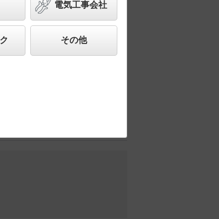
 パネル付型 110Vダイクール電
電気工事会社
合わせ、快適で先進的な照明環境をご提
ク
その他