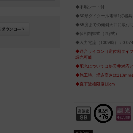
◆不燃シート付
◆60形ダイクール電球1灯器具
◆55度までの傾斜天井に取付
◆位相制御式（2線式）
◆入力電流（100V時）：0.074
◆適合ライコン（逆位相タイプ
調光可能
◆配光については斜天井対応
◆施工時、埋込高さは110m
◆直下近接限度10cm