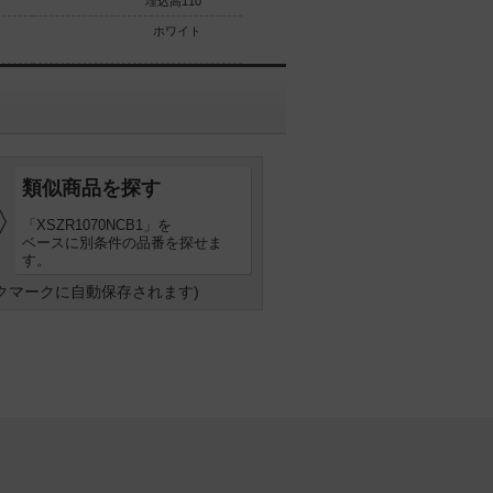
埋込高110
埋込高110
ホワイト
ホワイト
類似商品を探す
「XSZR1070NCB1」を
ベースに別条件の品番を探せま
す。
クマークに自動保存されます)