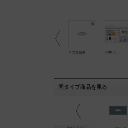
ftEYE
その他画像
SoftEYE
SoftEYE
同タイプ商品を見る