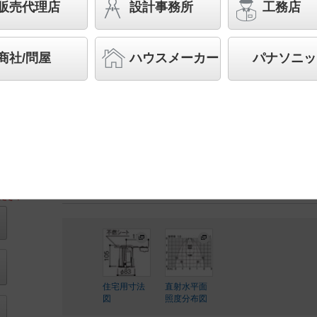
型・調光タイプ（ライコン別売）／埋込穴φ75
販売代理店
設計事務所
工務店
球60形1灯器具相当
スペシャル商品
（先端技術や優れたデザイン性を持ち
商社/問屋
ハウスメーカー
パナソニッ
案する商品群です）
◆工場在庫品
◆希望小売価格 25,600 円（税抜）
【本体】SLR9015
【LEDランプ】LLD2410N CB1
ランプ別梱包
ださい
住宅用寸法
直射水平面
図
照度分布図