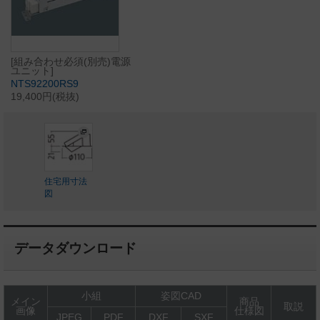
[組み合わせ必須(別売)電源
ユニット]
NTS92200RS9
19,400円(税抜)
住宅用寸法
図
データダウンロード
小組
姿図CAD
メイン
商品
取説
画像
仕様図
JPEG
PDF
DXF
SXF