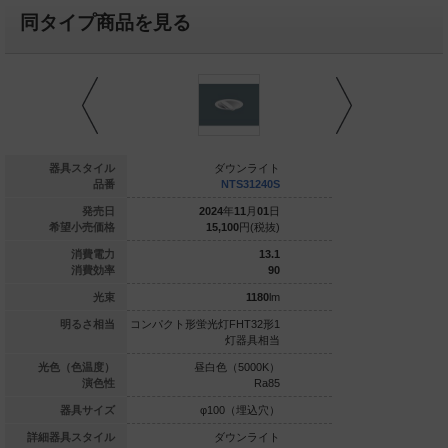
同タイプ商品を見る
ダウンライト
器具スタイル
ダウンライト
ダウ
NTS31244S
品番
NTS31240S
NTS
024
年
11
月
01
日
発売日
2024
年
11
月
01
日
2018
年
0
15,100
円(税抜)
希望小売価格
15,100
円(税抜)
24,800
8.4
消費電力
13.1
79.1
消費効率
90
665
lm
光束
1180
lm
光灯FDL27形1
明るさ相当
コンパクト形蛍光灯FHT32形1
コンパクト形蛍光灯FHT
灯器具相当
灯器具相当
灯
球色（2700K）
光色（色温度）
昼白色（5000K）
昼白色（5
Ra85
演色性
Ra85
φ100（埋込穴）
器具サイズ
φ100（埋込穴）
φ100
ダウンライト
詳細器具スタイル
ダウンライト
ダウ