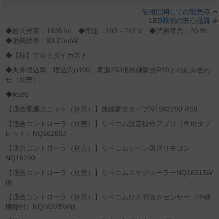
使用に関しての留意点
LED照明の安心品質
◆器具光束：1605 lm ◆電圧：100～242 V ◆消費電力：20 W
◆消費効率：80.2 lm/W
◆【枠】アルミダイカスト
◆天井埋込型、埋込穴φ100、電源250形無線調光RS9との組み合わ
せ（別売）
◆Ra85
【適合電源ユニット（別売）】無線調光タイプNTS92200 RS9
【適合コントローラ（別売）】リベコム設定操作アプリ（専用タブ
レット）NQ16280J
【適合コントローラ（別売）】リベコムシーン選択リモコン
NQ16200
【適合コントローラ（別売）】リベコムスケジューラーNQ16215W
他
【適合コントローラ（別売）】リベコムひと明るさセンサー（中継
機能付）NQ16225W他