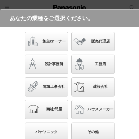
あなたの業種をご選択ください。
電気・建築設備（ビジネス）
フリーワード
品番・キーワード
検索
施主/オーナー
販売代理店
NTS32243S
(電源250形無線調光RS9との組み合わ
設計事務所
工務店
せ（別売）)
起動方式違いの商品を見る
電気工事会社
建設会社
ブックマーク
NEW
かんたん照度計算
商社/問屋
ハウスメーカー
天井埋込型 LED（電球色） ダウンライト 調光タイ
プ（ライコン別売）／埋込穴φ100 TOLSO（トルソ
パナソニック
その他
ー）・LiBecoM（リベコム） ウォールウォッシャ 水