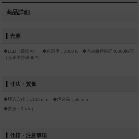
商品詳細
光源
◆LED（電球色） ◆色温度：3000 K ◆光束維持時間40000時間
（光束維持率85％）
寸法・質量
◆埋込穴径：φ100 mm ◆埋込高：55 mm
◆質量：0.4 kg
仕様・注意事項