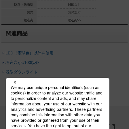
対応なし
防湿・防雨型
対応なし
調光対応
調光
調光対応
埋込高55
埋込高
埋込高55
関連商品
LED（電球色）以外を使用
埋込穴がφ100以外
浅型ダウンライト
パナソニックの電気設備 SNSアカウント