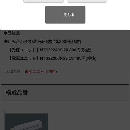
銀灯100形1灯器具相当 LED 250形
スペシャル商品
（先端技術や優れたデザイン性を持ち合わせ、快
閉じる
適で先進的な照明環境をご提案する商品群です）
◆受注品
◆組み合わせ希望小売価格 40,200円(税抜)
【光源ユニット】NTS32243S 20,800円(税抜)
【電源ユニット】NTS92200RS9 19,400円(税抜)
LED内蔵、
電源ユニット別売
構成品番