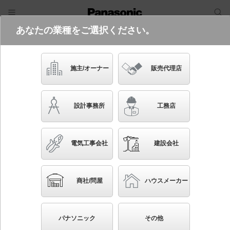
あなたの業種をご選択ください。
電気・建築設備（ビジネス）
フリーワード
品番・キーワード
検索
施主/オーナー
販売代理店
NWCF18106 LE1
設計事務所
工務店
電気工事会社
建設会社
ブックマーク
NEW
かんたん照度計算
商社/問屋
ハウスメーカー
天井直付型・壁直付型 LED（電球色） シーリング階
段灯（ブラケット兼用型） 防雨型 丸形蛍光灯20形1
パナソニック
その他
灯器具相当 FCL20形