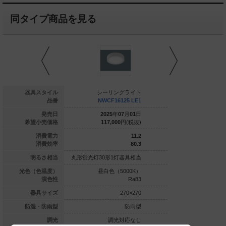
同タイプ商品を見る
ーリングライト
器具スタイル
シーリングライト
シーリン
WCF18525 LE1
品番
NWCF16125 LE1
NWCF171
025
年
07
月
01
日
発売日
2025
年
07
月
01
日
2025
年
0
139,000
円(税抜)
希望小売価格
117,000
円(税抜)
124,000
11.2
消費電力
11.2
62.5
消費効率
80.3
0形1灯器具相当
明るさ相当
丸形蛍光灯30形1灯器具相当
丸形蛍光灯30形1灯
白色（5000K）
光色（色温度）
昼白色（5000K）
昼白色（5
Ra83
演色性
Ra83
270×270
器具サイズ
270×270
防雨型
防湿・防雨型
防雨型
調光対応なし
調光
調光対応なし
調光