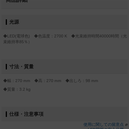
光源
◆LED(電球色) ◆色温度：2700 K ◆光束維持時間40000時間（光
束維持率85％）
寸法・質量
◆幅：270 mm ◆高：270 mm ◆出しろ：98 mm
◆質量：3.2 kg
仕様・注意事項
使用に関しての留意点