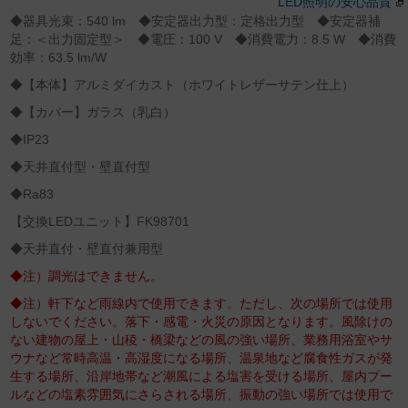
LED照明の安心品質
◆器具光束：540 lm ◆安定器出力型：定格出力型 ◆安定器補
足：＜出力固定型＞ ◆電圧：100 V ◆消費電力：8.5 W ◆消費
効率：63.5 lm/W
◆【本体】アルミダイカスト（ホワイトレザーサテン仕上）
◆【カバー】ガラス（乳白）
◆IP23
◆天井直付型・壁直付型
◆Ra83
【交換LEDユニット】FK98701
◆天井直付・壁直付兼用型
◆注）調光はできません。
◆注）軒下など雨線内で使用できます。ただし、次の場所では使用
しないでください。落下・感電・火災の原因となります。風除けの
ない建物の屋上・山稜・橋梁などの風の強い場所、業務用浴室やサ
ウナなど常時高温・高湿度になる場所、温泉地など腐食性ガスが発
生する場所、沿岸地帯など潮風による塩害を受ける場所、屋内プー
ルなどの塩素雰囲気にさらされる場所、振動の強い場所では使用で