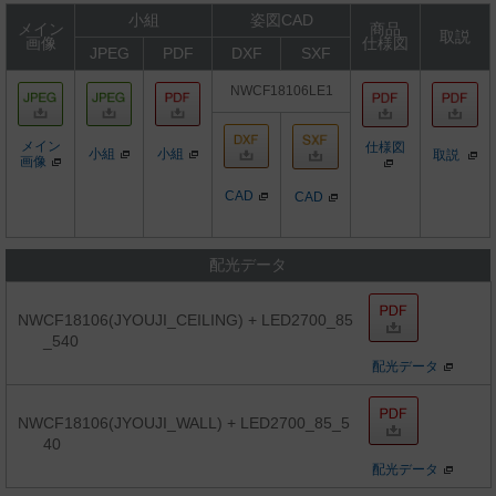
小組
姿図CAD
メイン
商品
取説
画像
仕様図
JPEG
PDF
DXF
SXF
NWCF18106LE1
メイン
仕様図
小組
小組
取説
画像
CAD
CAD
配光データ
NWCF18106(JYOUJI_CEILING) + LED2700_85
_540
配光データ
NWCF18106(JYOUJI_WALL) + LED2700_85_5
40
配光データ