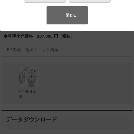
バリュアブル商品
（省エネ・デザイン性・配光制御など様々なご
要望にお応えできる商品群です。）
閉じる
◆受注品
◆希望小売価格 107,000 円（税抜）
LED内蔵、電源ユニット内蔵
住宅用寸法
図
データダウンロード