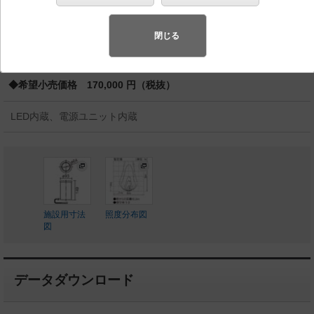
スペシャル商品
（先端技術や優れたデザイン性を持ち合わせ、快
適で先進的な照明環境をご提案する商品群です）
閉じる
◆受注品
◆希望小売価格 170,000 円（税抜）
LED内蔵、電源ユニット内蔵
施設用寸法
照度分布図
図
データダウンロード