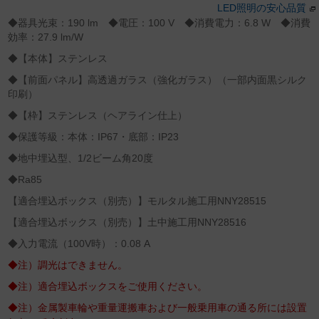
LED照明の安心品質
◆器具光束：190 lm ◆電圧：100 V ◆消費電力：6.8 W ◆消費
効率：27.9 lm/W
◆【本体】ステンレス
◆【前面パネル】高透過ガラス（強化ガラス）（一部内面黒シルク
印刷）
◆【枠】ステンレス（ヘアライン仕上）
◆保護等級：本体：IP67・底部：IP23
◆地中埋込型、1/2ビーム角20度
◆Ra85
【適合埋込ボックス（別売）】モルタル施工用NNY28515
【適合埋込ボックス（別売）】土中施工用NNY28516
◆入力電流（100V時）：0.08 A
◆注）調光はできません。
◆注）適合埋込ボックスをご使用ください。
◆注）金属製車輪や重量運搬車および一般乗用車の通る所には設置