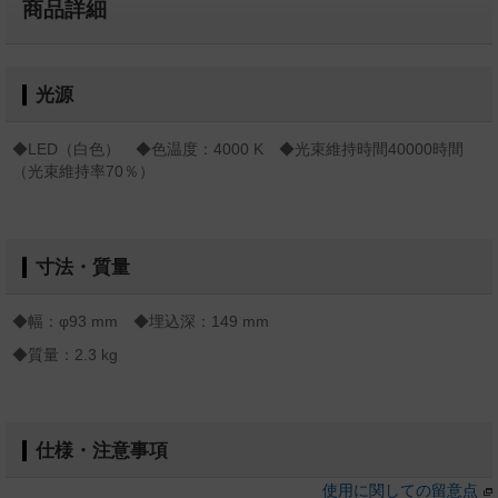
商品詳細
光源
◆LED（白色） ◆色温度：4000 K ◆光束維持時間40000時間
（光束維持率70％）
寸法・質量
◆幅：φ93 mm ◆埋込深：149 mm
◆質量：2.3 kg
仕様・注意事項
使用に関しての留意点