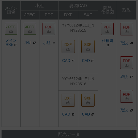
小組
姿図CAD
メイン
商品
取説
画像
仕様図
JPEG
PDF
DXF
SXF
YYY66124KLE1_N
NY28515
メイン
仕様図
小組
小組
取説
画像
CAD
CAD
取説
YYY66124KLE1_N
NY28516
取説
CAD
CAD
配光データ