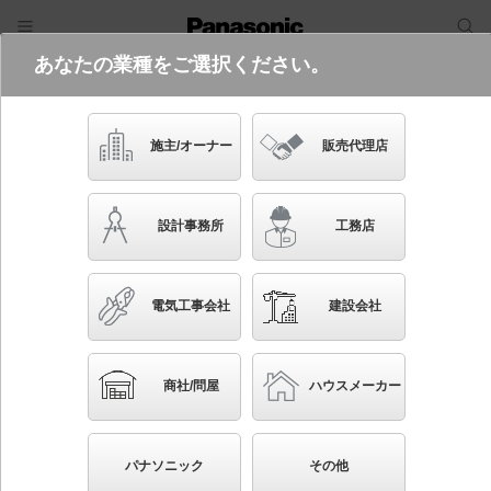
あなたの業種をご選択ください。
電気・建築設備（ビジネス）
フリーワード
品番・キーワード
検索
施主/オーナー
販売代理店
YYY66124K LE1
設計事務所
工務店
電気工事会社
建設会社
ブックマーク
NEW
かんたん照度計算
商社/問屋
ハウスメーカー
地中埋込型 LED（白色） アッパーライト 1/2ビーム
角20度 防雨型（底部）・防浸型・耐塵型（本体）
パナソニック
その他
SmartArchi（スマートアーキ） パネル付型