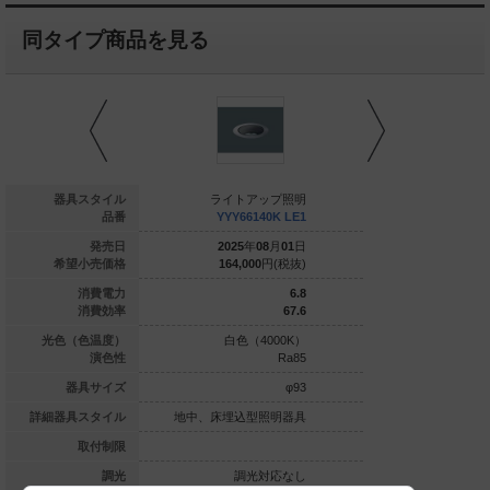
同タイプ商品を見る
イトアップ照明
器具スタイル
ライトアップ照明
ライトア
002UPWPVW27
品番
YYY66140K LE1
YYY6612
020
年
01
月
01
日
発売日
2025
年
08
月
01
日
2025
年
0
---
円(税抜)
希望小売価格
164,000
円(税抜)
164,000
14.4
消費電力
6.8
10.4
消費効率
67.6
球色（2700K）
光色（色温度）
白色（4000K）
白色（4
Ra83
演色性
Ra85
127×762
器具サイズ
φ93
埋込型照明器具
詳細器具スタイル
地中、床埋込型照明器具
地中、床埋込型
壁際設置専用
取付制限
調光対応なし
調光
調光対応なし
調光