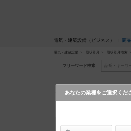
電気・建築設備（ビジネス）
商
電気・建築設備
照明器具
照明器具検索
フリーワード検索
品番・キーワ
あなたの業種をご選択くだ
YYY66141K LE1