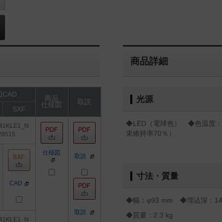
商品詳細
CAD
商品
光源
取説
仕様図
SXF
◆LED（電球色） ◆色温度：3
41KLE1_N
束維持率70％）
28515
仕様図
取説
寸法・質量
CAD
◆幅：φ93 mm ◆埋込深：14
取説
◆質量：2.3 kg
41KLE1_N