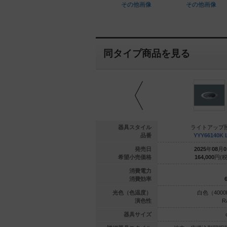
その他画像
その他画像
同タイプ商品を見る
アップ照明
ライトアップ照明
器具スタイル
ライトアップ
UPWPVW35
PA81002UPWPVW27
品番
YYY66140K 
年
01
月
01
日
2020
年
01
月
01
日
発売日
2025
年
08
月
0
---
円(税抜)
---
円(税抜)
希望小売価格
164,000
円(税
14.4
14.4
消費電力
10.4
10.4
消費効率
6
（3500K）
電球色（2700K）
光色（色温度）
白色（4000
Ra83
Ra83
演色性
R
127×762
127×762
器具サイズ