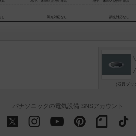
器具
地中、床埋込型照明器具
地中、床埋込型照明器具
なし
調光対応なし
調光対応なし
(器具ブッ
パナソニックの電気設備 SNSアカウント