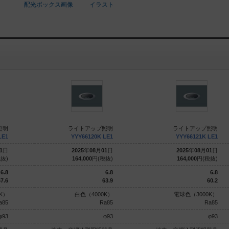
配光ボックス画像
イラスト
照明
ライトアップ照明
ライトアップ照明
LE1
YYY66120K LE1
YYY66121K LE1
1
日
2025
年
08
月
01
日
2025
年
08
月
01
日
抜)
164,000
円(税抜)
164,000
円(税抜)
6.8
6.8
6.8
7.6
63.9
60.2
K）
白色（4000K）
電球色（3000K）
a85
Ra85
Ra85
φ93
φ93
φ93