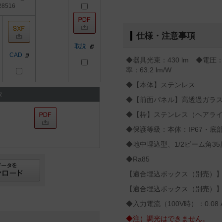
28516
仕様・注意事項
取説
CAD
◆器具光束：430 lm ◆電圧：
率：63.2 lm/W
◆【本体】ステンレス
タ
◆【前面パネル】高透過ガラ
◆【枠】ステンレス（ヘアラ
◆保護等級：本体：IP67・底部：
◆地中埋込型、1/2ビーム角35
◆Ra85
【適合埋込ボックス（別売）】モ
【適合埋込ボックス（別売）】土
◆入力電流（100V時）：0.08 
◆注）調光はできません。