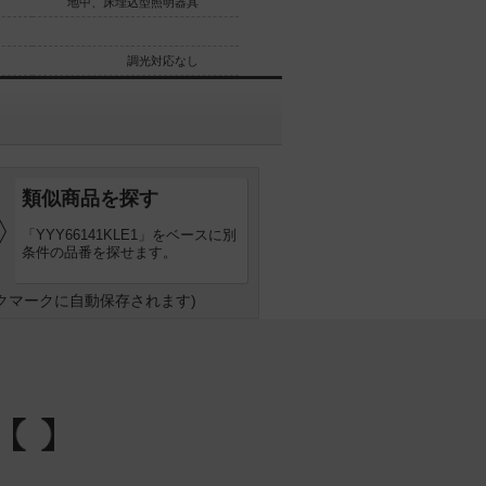
地中、床埋込型照明器具
地中、床埋込型照明器具
調光対応なし
調光対応なし
類似商品を探す
「YYY66141KLE1」をベースに別
条件の品番を探せます。
クマークに自動保存されます)