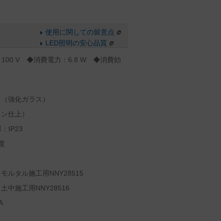
使用に関しての留意点
LED照明の安心品質
100 V ◆消費電力：6.8 W ◆消費効
ス（強化ガラス）
イン仕上）
IP23
度
ルタル施工用NNY28515
中施工用NNY28516
A