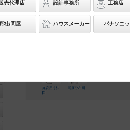
販売代理店
設計事務所
工務店
スペシャル商品
（先端技術や優れたデザイン性を持ち
案する商品群です）
商社/問屋
ハウスメーカー
パナソニッ
◆工場在庫品
◆希望小売価格 164,000 円（税抜）
LED内蔵、電源ユニット内蔵
ださい
施設用寸法
照度分布図
図