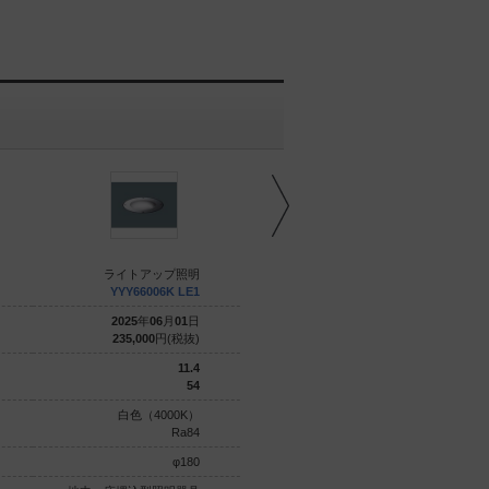
ライトアップ照明
ライトアップ照明
YYY66006K LE1
YYY66002K LE1
2025
年
06
月
01
日
2025
年
06
月
01
日
235,000
円(税抜)
235,000
円(税抜)
11.4
11.4
54
52.1
白色（4000K）
白色（4000K）
Ra84
Ra84
φ180
φ180