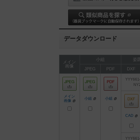
データダウンロード
小組
姿図
メイン
画像
JPEG
PDF
DXF
YYY661
NY
メイン
小組
小組
画像
CAD
YYY661