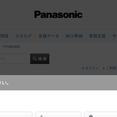
品情報
カタログ
各種データ
納入事例
業務支援
サ
YYY66141K
ード
ログイン
ご利用
さい。
地中埋込型 LED（電球色） アッパーライト 
部）・防浸型・耐塵型（本体） SmartArc