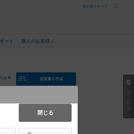
法人向けトップ
ポート
個人のお客様
方法
提案書を作成
ブックマーク
閉じる
1/2ビーム角35度 防雨型（底
hi（スマートアーキ） パネル付型