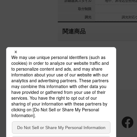
型照明器具
地中、床埋込型照明器具
詳細器具スタイル
地中、床埋込型照明
際設置専用
壁際設置専用
取付制限
光対応なし
調光対応なし
調光
調光対応
関連商品