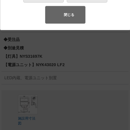
イプ1500形1灯器具相当 マルチハロゲン灯Sタイプ1500
形
閉じる
スペシャル商品
（先端技術や優れたデザイン性を持ち合わせ、快
適で先進的な照明環境をご提案する商品群です）
◆受注品
◆別途見積
【灯具】NYS31697K
【電源ユニット】NYK43020 LF2
LED内蔵、電源ユニット別置
施設用寸法
図