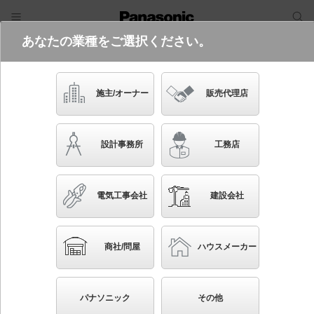
あなたの業種をご選択ください。
電気・建築設備（ビジネス）
フリーワード
品番・キーワード
検索
施主/オーナー
販売代理店
XYS31697K LF2
設計事務所
工務店
電気工事会社
建設会社
ブックマーク
NEW
かんたん照度計算
商社/問屋
ハウスメーカー
据置取付型 LED（昼白色） アウルビーム投光器 広
角タイプ 防雨型・定格出力初期光束補正型・電源別置
パナソニック
その他
型・重耐塩害仕様 パネル付型 マルチハロゲン灯Sタ