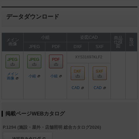
データダウンロード
小組
姿図CAD
商品
メイン
取
仕様
画像
説
図
JPEG
PDF
DXF
SXF
XYS31697KLF2
メイン
小組
小組
画像
CAD
CAD
掲載ページWEBカタログ
P.1294 (施設・屋外・店舗照明 総合カタログ2026)