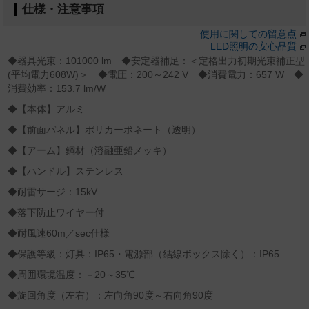
仕様・注意事項
使用に関しての留意点
LED照明の安心品質
◆器具光束：101000 lm ◆安定器補足：＜定格出力初期光束補正型
(平均電力608W)＞ ◆電圧：200～242 V ◆消費電力：657 W ◆
消費効率：153.7 lm/W
◆【本体】アルミ
◆【前面パネル】ポリカーボネート（透明）
◆【アーム】鋼材（溶融亜鉛メッキ）
◆【ハンドル】ステンレス
◆耐雷サージ：15kV
◆落下防止ワイヤー付
◆耐風速60m／sec仕様
◆保護等級：灯具：IP65・電源部（結線ボックス除く）：IP65
◆周囲環境温度：－20～35℃
◆旋回角度（左右）：左向角90度～右向角90度