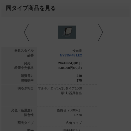
同タイプ商品を見る
投光器
器具スタイル
投光器
NNY24753
品番
NYS35445 LE2
NYS354
019
年
01
月
01
日
発売日
2024
年
04
月
01
日
2024
年
0
---
円(税抜)
希望小売価格
530,000
円(税抜)
530,000
1494
消費電力
240
92.3
消費効率
175
Sタイプ2000
明るさ相当
マルチハロゲン灯Lタイプ1000
マルチハロゲン灯Lタイプ
形1灯器具相当
形1灯器具相当
形1灯
光色（色温度）
昼白色（5000K）
昼白色（5
Ra90
演色性
Ra70
中角タイプ
配光タイプ
広角タイプ
拡
調光対応なし
調光
調光対応なし
調光