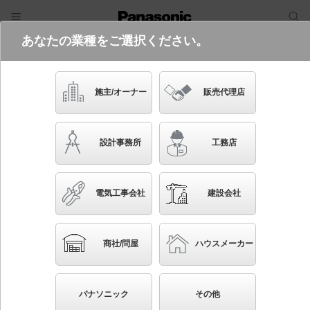
あなたの業種をご選択ください。
電気・建築設備（ビジネス）
フリーワード
品番・キーワード
検索
施主/オーナー
販売代理店
XFX461FUN LA9
(高効率OAコンフォート（アルミルー
設計事務所
工務店
バ）CLASSⅠ・フリーコンフォートタ
イプ・6900 lmタイプ・昼白色・調光)
電気工事会社
建設会社
ブックマーク
NEW
かんたん照度計算
商社/問屋
ハウスメーカー
天井埋込型 40形 一体型LEDベースライト 環境特化
タイプ 連続調光型調光タイプ（ライコン別売） フリ
パナソニック
その他
ーコンフォート Hf蛍光灯32形高出力型2灯器具相当