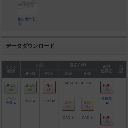
施設用寸法
図
データダウンロード
小組
姿図CAD
メイン
商品
取
画像
仕様図
説
JPEG
PDF
DXF
SXF
XFX461FUNLA9
メイン
仕様図
小組
小組
画像
CAD
CAD