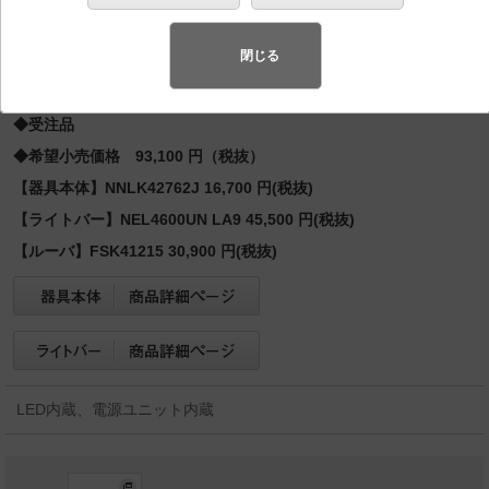
Hf32形高出力型2灯・6900 lm
スペシャル商品
（先端技術や優れたデザイン性を持ち合わせ、快
閉じる
適で先進的な照明環境をご提案する商品群です）
◆受注品
◆希望小売価格 93,100 円（税抜）
【器具本体】NNLK42762J 16,700 円(税抜)
【ライトバー】NEL4600UN LA9 45,500 円(税抜)
【ルーバ】FSK41215 30,900 円(税抜)
LED内蔵、電源ユニット内蔵