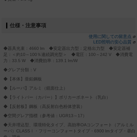
仕様・注意事項
使用に関しての留意点
LED照明の安心品質
◆器具光束：4660 lm ◆安定器出力型：定格出力型 ◆安定器補
足：＜約10～100％連続調光型＞ ◆電圧：100～242 V ◆消費電
力：33.5 W ◆消費効率：139.1 lm/W
◆グレア分類：V
◆【本体】亜鉛鋼板
◆【ルーバ】アルミ（鏡面仕上）
◆【ライトバー（カバー）】ポリカーボネート（乳白）
◆【反射板】鋼板（高反射白色粉体塗装）
◆空間グレア指標（参考値：UGR13～17）
◆天井埋込型、環境特化タイプ、高効率OAコンフォート（アルミル
ーバ）CLASSⅠ・フリーコンフォートタイプ・6900 lmタイプ・昼白