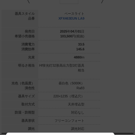
ベースライト
器具スタイル
ベースライト
ベー
+NNFK42230+N
品番
XFX463EUN LA9
XFX453E
EL4400HW LA9
025
年
01
月
01
日
発売日
2025
年
04
月
01
日
2025
年
0
91,500
円(税抜)
希望小売価格
103,500
円(税抜)
98,900
20.9
消費電力
33.5
129.6
消費効率
145.6
2710
lm
光束
4880
lm
LR40形2灯器具
明るさ相当
Hf蛍光灯32形高出力型2灯器具
Hf蛍光灯32形定格出力
相当
相当
具相当／Hf蛍光灯63
力型1灯
白色（4000K）
光色（色温度）
昼白色（5000K）
昼白色（5
Ra83
演色性
Ra83
×1235（埋込穴）
器具サイズ
220×1235（埋込穴）
220×1235
天井埋込型
取付方式
天井埋込型
天
対応なし
防湿・防雨型
対応なし
ーコンフォート
器具形状
フリーコンフォート
フリーコン
調光対応
調光
調光対応