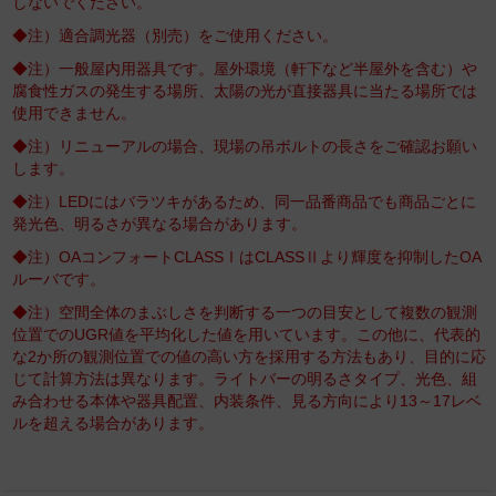
しないでください。
◆注）適合調光器（別売）をご使用ください。
◆注）一般屋内用器具です。屋外環境（軒下など半屋外を含む）や
腐食性ガスの発生する場所、太陽の光が直接器具に当たる場所では
使用できません。
◆注）リニューアルの場合、現場の吊ボルトの長さをご確認お願い
します。
◆注）LEDにはバラツキがあるため、同一品番商品でも商品ごとに
発光色、明るさが異なる場合があります。
◆注）OAコンフォートCLASSⅠはCLASSⅡより輝度を抑制したOA
ルーバです。
◆注）空間全体のまぶしさを判断する一つの目安として複数の観測
位置でのUGR値を平均化した値を用いています。この他に、代表的
な2か所の観測位置での値の高い方を採用する方法もあり、目的に応
じて計算方法は異なります。ライトバーの明るさタイプ、光色、組
み合わせる本体や器具配置、内装条件、見る方向により13～17レベ
ルを超える場合があります。