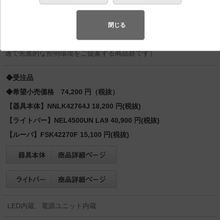
格出力型2灯器具相当／Hf蛍光灯63形定格出力型1灯器具
相当 Hf32形定格出力型2灯／Hf63形定格出力型・5200
lm
閉じる
スペシャル商品
（先端技術や優れたデザイン性を持ち合わせ、快
適で先進的な照明環境をご提案する商品群です）
◆受注品
◆希望小売価格 74,200 円（税抜）
【器具本体】NNLK42764J 18,200 円(税抜)
【ライトバー】NEL4500UN LA9 40,900 円(税抜)
【ルーバ】FSK42270F 15,100 円(税抜)
LED内蔵、電源ユニット内蔵