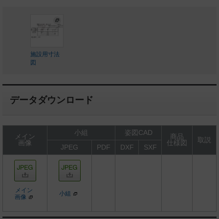
施設用寸法
図
データダウンロード
小組
姿図CAD
メイン
商品
取説
画像
仕様図
JPEG
PDF
DXF
SXF
メイン
小組
画像