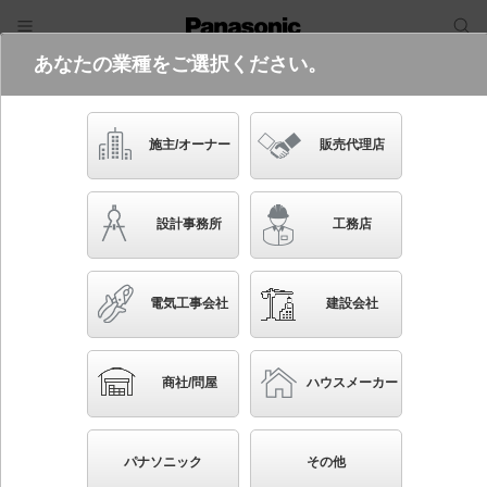
あなたの業種をご選択ください。
電気・建築設備（ビジネス）
フリーワード
品番・キーワード
検索
施主/オーナー
販売代理店
NNLK42764J+FSK42270F+NE
L4500UN LA9
設計事務所
工務店
(マルチコンフォートタイプ・フリーコ
ンフォートタイプ・5200 lmタイプ・
白色・調光)
電気工事会社
建設会社
ブックマーク
NEW
かんたん照度計算
商社/問屋
ハウスメーカー
天井埋込型 40形 一体型LEDベースライト 環境特化
タイプ 連続調光型調光タイプ（ライコン別売） マル
パナソニック
その他
チコンフォート／フリーコンフォート Hf蛍光灯32形定