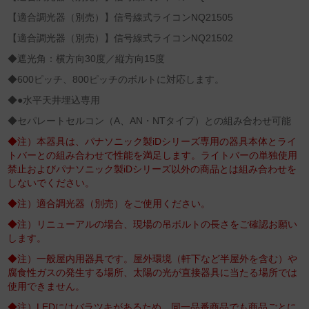
【適合調光器（別売）】信号線式ライコンNQ21505
【適合調光器（別売）】信号線式ライコンNQ21502
◆遮光角：横方向30度／縦方向15度
◆600ピッチ、800ピッチのボルトに対応します。
◆●水平天井埋込専用
◆セパレートセルコン（A、AN・NTタイプ）との組み合わせ可能
◆注）本器具は、パナソニック製iDシリーズ専用の器具本体とライ
トバーとの組み合わせで性能を満足します。ライトバーの単独使用
禁止およびパナソニック製iDシリーズ以外の商品とは組み合わせを
しないでください。
◆注）適合調光器（別売）をご使用ください。
◆注）リニューアルの場合、現場の吊ボルトの長さをご確認お願い
します。
◆注）一般屋内用器具です。屋外環境（軒下など半屋外を含む）や
腐食性ガスの発生する場所、太陽の光が直接器具に当たる場所では
使用できません。
◆注）LEDにはバラツキがあるため、同一品番商品でも商品ごとに