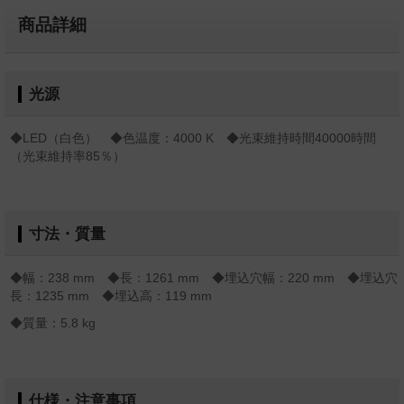
商品詳細
光源
◆LED（白色） ◆色温度：4000 K ◆光束維持時間40000時間
（光束維持率85％）
寸法・質量
◆幅：238 mm ◆長：1261 mm ◆埋込穴幅：220 mm ◆埋込穴
長：1235 mm ◆埋込高：119 mm
◆質量：5.8 kg
仕様・注意事項