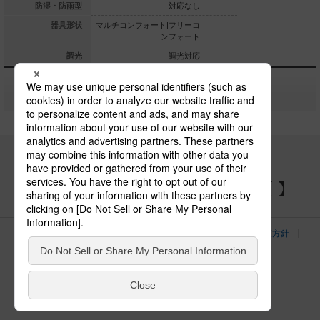
対応なし
防湿・防雨型
対応なし
ォート|フリーコ
器具形状
マルチコンフォート|フリーコ
マルチコンフォート|
ンフォート
ンフォート
ン
調光対応
調光
調光対応
関連商品
パナソニックの電気設備 SNSアカウント
サイトのご利用にあたって
クッキーポリシー
個人情報保護方針
パナソニック ホールディングス
Area/Country
電気・建築設備（ビジネス）
© Panasonic Electric Works Co., Ltd.