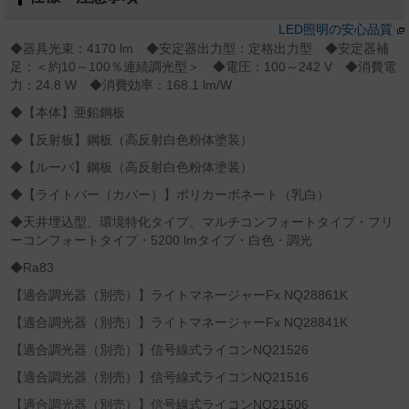
LED照明の安心品質
◆器具光束：4170 lm ◆安定器出力型：定格出力型 ◆安定器補
足：＜約10～100％連続調光型＞ ◆電圧：100～242 V ◆消費電
力：24.8 W ◆消費効率：168.1 lm/W
◆【本体】亜鉛鋼板
◆【反射板】鋼板（高反射白色粉体塗装）
◆【ルーバ】鋼板（高反射白色粉体塗装）
◆【ライトバー（カバー）】ポリカーボネート（乳白）
◆天井埋込型、環境特化タイプ、マルチコンフォートタイプ・フリ
ーコンフォートタイプ・5200 lmタイプ・白色・調光
◆Ra83
【適合調光器（別売）】ライトマネージャーFx NQ28861K
【適合調光器（別売）】ライトマネージャーFx NQ28841K
【適合調光器（別売）】信号線式ライコンNQ21526
【適合調光器（別売）】信号線式ライコンNQ21516
【適合調光器（別売）】信号線式ライコンNQ21506