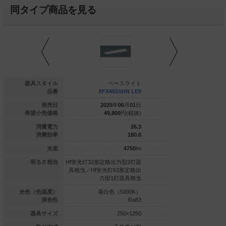
同タイプ商品を見る
ベースライト
器具スタイル
ベースライト
ベー
FX450SLW LE9
品番
XFX455SHN LE9
XFX455S
025
年
06
月
01
日
発売日
2025
年
06
月
01
日
2025
年
0
45,200
円(税抜)
希望小売価格
49,800
円(税抜)
53,300
31.9
消費電力
26.3
143.5
消費効率
180.6
4580
lm
光束
4750
lm
定格出力型2灯器
明るさ相当
Hf蛍光灯32形定格出力型2灯器
Hf蛍光灯32形定格出力
光灯63形定格出
具相当／Hf蛍光灯63形定格出
具相当／Hf蛍光灯63
力型1灯器具相当
力型1灯器具相当
力型1灯
白色（4000K）
光色（色温度）
昼白色（5000K）
昼白色（5
Ra83
演色性
Ra83
250×1250
器具サイズ
250×1250
2