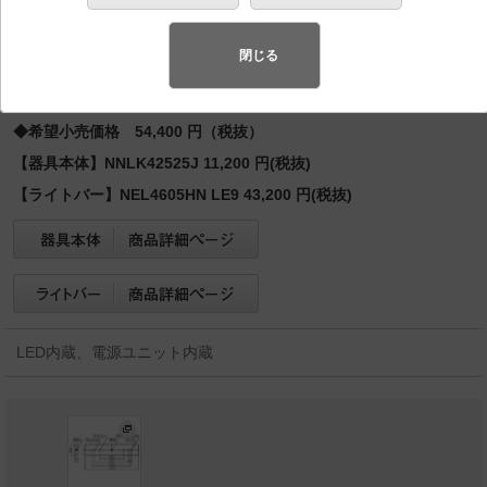
バリュアブル商品
（省エネ・デザイン性・配光制御など様々なご
要望にお応えできる商品群です。）
閉じる
◆受注品
◆希望小売価格 54,400 円（税抜）
【器具本体】NNLK42525J 11,200 円(税抜)
【ライトバー】NEL4605HN LE9 43,200 円(税抜)
LED内蔵、電源ユニット内蔵