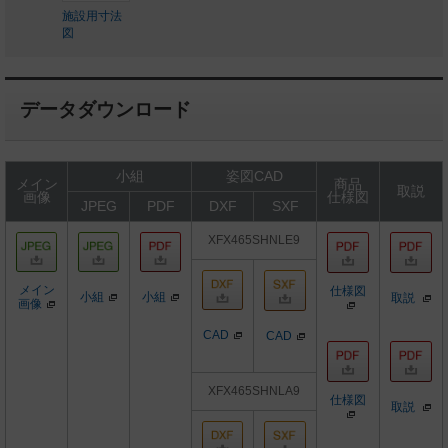
施設用寸法
図
データダウンロード
小組
姿図CAD
メイン
商品
取説
画像
仕様図
JPEG
PDF
DXF
SXF
XFX465SHNLE9
メイン
仕様図
小組
小組
取説
画像
CAD
CAD
XFX465SHNLA9
仕様図
取説