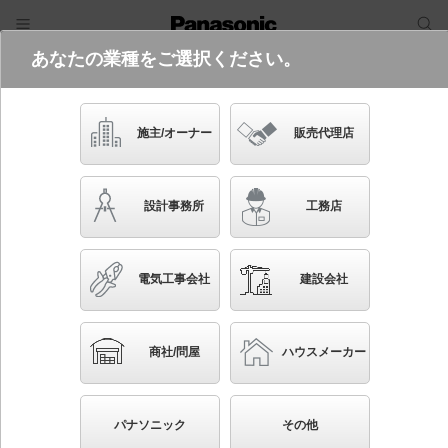
あなたの業種をご選択ください。
電気・建築設備（ビジネス）
フリーワード
品番・キーワード
検索
施主/オーナー
販売代理店
XFX465SHN LE9
(コンフォートタイプ・グレアセーブタ
設計事務所
工務店
イプ・省エネタイプ・6900 lmタイ
プ・昼白色・非調光)
電気工事会社
建設会社
起動方式違いの商品を見る
ブックマーク
NEW
かんたん照度計算
商社/問屋
ハウスメーカー
天井直付型 40形 一体型LEDベースライト コンフォ
ート／スリムベース Hf蛍光灯32形高出力型2灯器具相
パナソニック
その他
当 Hf32形高出力型2灯・6900 lm