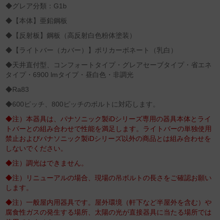
◆グレア分類：G1b
◆【本体】亜鉛鋼板
◆【反射板】鋼板（高反射白色粉体塗装）
◆【ライトバー（カバー）】ポリカーボネート（乳白）
◆天井直付型、コンフォートタイプ・グレアセーブタイプ・省エネ
タイプ・6900 lmタイプ・昼白色・非調光
◆Ra83
◆600ピッチ、800ピッチのボルトに対応します。
◆注）本器具は、パナソニック製iDシリーズ専用の器具本体とライ
トバーとの組み合わせで性能を満足します。ライトバーの単独使用
禁止およびパナソニック製iDシリーズ以外の商品とは組み合わせを
しないでください。
◆注）調光はできません。
◆注）リニューアルの場合、現場の吊ボルトの長さをご確認お願い
します。
◆注）一般屋内用器具です。屋外環境（軒下など半屋外を含む）や
腐食性ガスの発生する場所、太陽の光が直接器具に当たる場所では