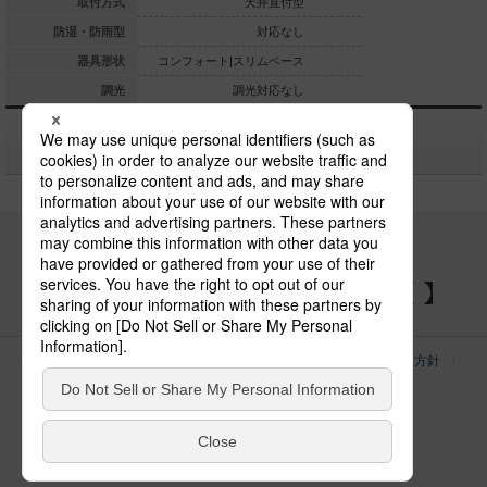
天井直付型
取付方式
天井直付型
天
対応なし
防湿・防雨型
対応なし
ト|スリムベース
器具形状
コンフォート|スリムベース
コンフォート|スリ
調光対応なし
調光
調光対応なし
関連商品
パナソニックの電気設備 SNSアカウント
サイトのご利用にあたって
クッキーポリシー
個人情報保護方針
パナソニック ホールディングス
Area/Country
電気・建築設備（ビジネス）
© Panasonic Electric Works Co., Ltd.