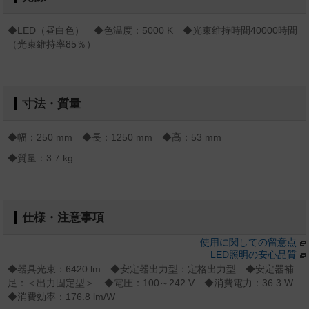
◆LED（昼白色） ◆色温度：5000 K ◆光束維持時間40000時間
（光束維持率85％）
寸法・質量
◆幅：250 mm ◆長：1250 mm ◆高：53 mm
◆質量：3.7 kg
仕様・注意事項
使用に関しての留意点
LED照明の安心品質
◆器具光束：6420 lm ◆安定器出力型：定格出力型 ◆安定器補
足：＜出力固定型＞ ◆電圧：100～242 V ◆消費電力：36.3 W
◆消費効率：176.8 lm/W