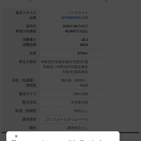
ベースライト
器具スタイル
ベースライト
ベー
FX450SLW LE9
品番
XFX455SHN LE9
XFX455S
025
年
06
月
01
日
発売日
2025
年
06
月
01
日
2025
年
0
45,200
円(税抜)
希望小売価格
49,800
円(税抜)
53,300
31.9
消費電力
26.3
143.5
消費効率
180.6
4580
lm
光束
4750
lm
定格出力型2灯器
明るさ相当
Hf蛍光灯32形定格出力型2灯器
Hf蛍光灯32形定格出力
光灯63形定格出
具相当／Hf蛍光灯63形定格出
具相当／Hf蛍光灯63
力型1灯器具相当
力型1灯器具相当
力型1灯
白色（4000K）
光色（色温度）
昼白色（5000K）
昼白色（5
Ra83
演色性
Ra83
250×1250
器具サイズ
250×1250
2
天井直付型
取付方式
天井直付型
天
対応なし
防湿・防雨型
対応なし
ト|スリムベース
器具形状
コンフォート|スリムベース
コンフォート|スリ
調光対応なし
調光
調光対応なし