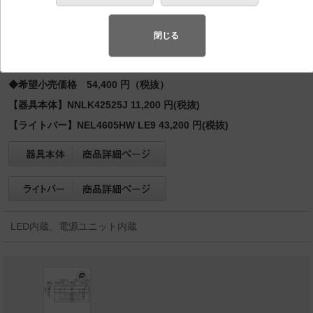
バリュアブル商品
（省エネ・デザイン性・配光制御など様々なご
要望にお応えできる商品群です。）
閉じる
◆受注品
◆希望小売価格 54,400 円（税抜）
【器具本体】NNLK42525J 11,200 円(税抜)
【ライトバー】NEL4605HW LE9 43,200 円(税抜)
LED内蔵、電源ユニット内蔵