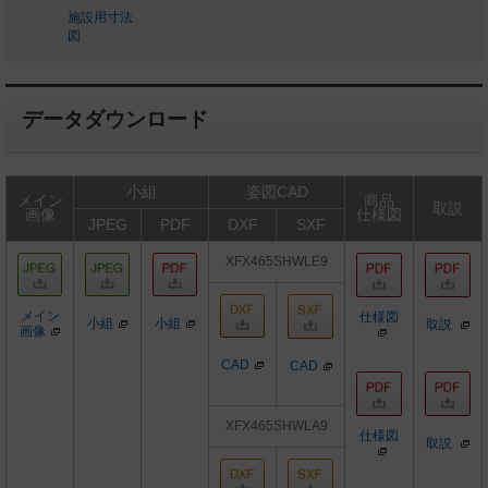
施設用寸法
図
データダウンロード
小組
姿図CAD
メイン
商品
取説
画像
仕様図
JPEG
PDF
DXF
SXF
XFX465SHWLE9
メイン
仕様図
小組
小組
取説
画像
CAD
CAD
XFX465SHWLA9
仕様図
取説