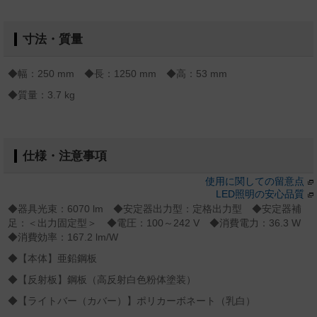
寸法・質量
◆幅：250 mm ◆長：1250 mm ◆高：53 mm
◆質量：3.7 kg
仕様・注意事項
使用に関しての留意点
LED照明の安心品質
◆器具光束：6070 lm ◆安定器出力型：定格出力型 ◆安定器補
足：＜出力固定型＞ ◆電圧：100～242 V ◆消費電力：36.3 W
◆消費効率：167.2 lm/W
◆【本体】亜鉛鋼板
◆【反射板】鋼板（高反射白色粉体塗装）
◆【ライトバー（カバー）】ポリカーボネート（乳白）