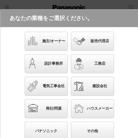
あなたの業種をご選択ください。
電気・建築設備（ビジネス）
フリーワード
品番・キーワード
検索
施主/オーナー
販売代理店
XFX465SHW LE9
(コンフォートタイプ・グレアセーブタ
設計事務所
工務店
イプ・省エネタイプ・6900 lmタイ
プ・白色・非調光)
電気工事会社
建設会社
起動方式違いの商品を見る
ブックマーク
NEW
かんたん照度計算
商社/問屋
ハウスメーカー
天井直付型 40形 一体型LEDベースライト コンフォ
ート／スリムベース Hf蛍光灯32形高出力型2灯器具相
パナソニック
その他
当 Hf32形高出力型2灯・6900 lm