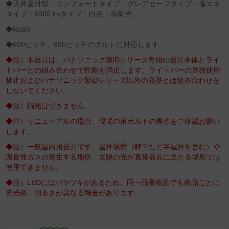
◆天井直付型、コンフォートタイプ・グレアセーブタイプ・省エネ
タイプ・6900 lmタイプ・白色・非調光
◆Ra83
◆600ピッチ、800ピッチのボルトに対応します。
◆注）本器具は、パナソニック製iDシリーズ専用の器具本体とライ
トバーとの組み合わせで性能を満足します。ライトバーの単独使用
禁止およびパナソニック製iDシリーズ以外の商品とは組み合わせを
しないでください。
◆注）調光はできません。
◆注）リニューアルの場合、現場の吊ボルトの長さをご確認お願い
します。
◆注）一般屋内用器具です。屋外環境（軒下など半屋外を含む）や
腐食性ガスの発生する場所、太陽の光が直接器具に当たる場所では
使用できません。
◆注）LEDにはバラツキがあるため、同一品番商品でも商品ごとに
発光色、明るさが異なる場合があります。