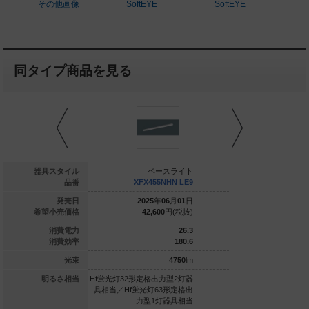
その他画像
SoftEYE
SoftEYE
同タイプ商品を見る
ベースライト
器具スタイル
ベースライト
ベー
FX450NLW LE9
品番
XFX455NHN LE9
XFX455N
025
年
06
月
01
日
発売日
2025
年
06
月
01
日
2025
年
0
38,000
円(税抜)
希望小売価格
42,600
円(税抜)
46,100
31.9
消費電力
26.3
143.5
消費効率
180.6
4580
lm
光束
4750
lm
定格出力型2灯器
明るさ相当
Hf蛍光灯32形定格出力型2灯器
Hf蛍光灯32形定格出力
光灯63形定格出
具相当／Hf蛍光灯63形定格出
具相当／Hf蛍光灯63
力型1灯器具相当
力型1灯器具相当
力型1灯