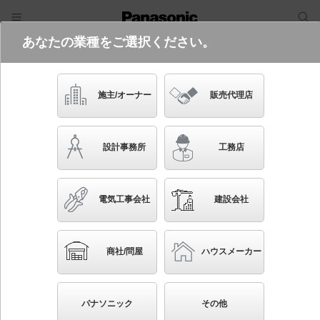
あなたの業種をご選択ください。
電気・建築設備（ビジネス）
フリーワード
品番・キーワード
検索
施主/オーナー
販売代理店
XFX440NLN RS9
(コンフォートタイプ・グレアセーブタ
設計事務所
工務店
イプ・一般タイプ・4000 lmタイプ・
昼白色)
電気工事会社
建設会社
起動方式違いの商品を見る
ブックマーク
NEW
かんたん照度計算
商社/問屋
ハウスメーカー
天井直付型 40形 一体型LEDベースライト 連続調光
型調光タイプ（ライコン別売） LiBecoM（リベコ
パナソニック
その他
ム） iスタイル／ストレートタイプ／笠なし型／コンフ