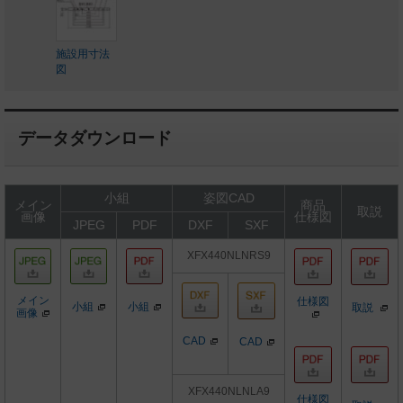
施設用寸法
図
データダウンロード
小組
姿図CAD
メイン
商品
取説
画像
仕様図
JPEG
PDF
DXF
SXF
XFX440NLNRS9
メイン
仕様図
小組
小組
取説
画像
CAD
CAD
XFX440NLNLA9
仕様図