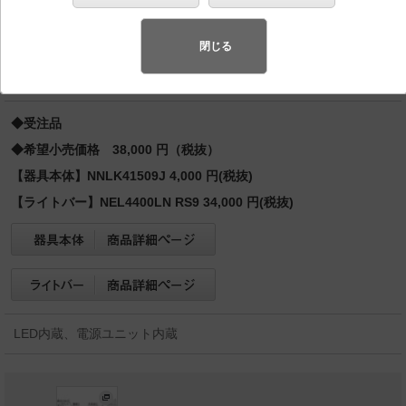
ォート 直管形蛍光灯FLR40形2灯器具相当 FLR40形2
灯・4000 lm（節電）
閉じる
バリュアブル商品
（省エネ・デザイン性・配光制御など様々なご
要望にお応えできる商品群です。）
◆受注品
◆希望小売価格 38,000 円（税抜）
【器具本体】NNLK41509J 4,000 円(税抜)
【ライトバー】NEL4400LN RS9 34,000 円(税抜)
LED内蔵、電源ユニット内蔵