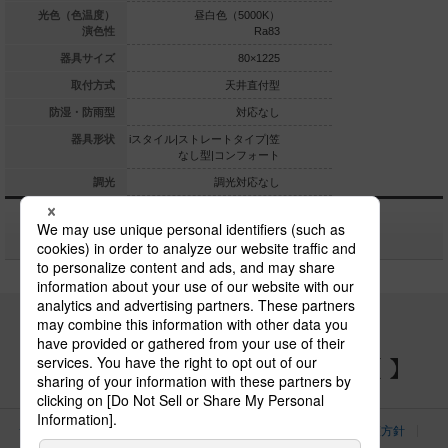
白色（4000K）
光色（色温度）
昼白色（5000K）
昼白色（5
Ra83
演色性
Ra83
80×1225
器具サイズ
80×1225
天井直付型
取付方式
天井直付型
天
対応なし
防湿・防雨型
対応なし
レートタイプ|笠
器具形状
iスタイル|ストレートタイプ|笠
iスタイル|ストレートタ
型|コンフォート
なし型|コンフォート
なし型|コン
調光対応なし
調光
調光対応なし
関連商品
パナソニックの電気設備 SNSアカウント
サイトのご利用にあたって
クッキーポリシー
個人情報保護方針