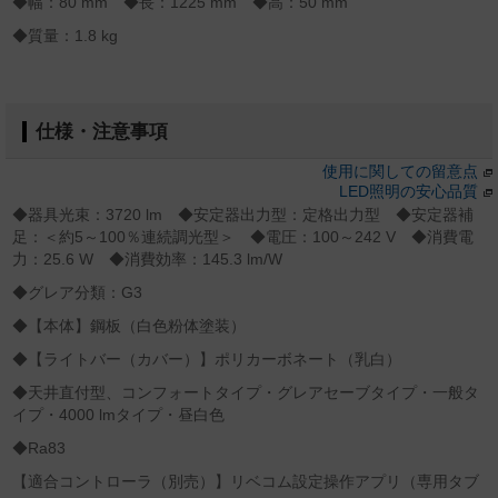
◆幅：80 mm ◆長：1225 mm ◆高：50 mm
◆質量：1.8 kg
仕様・注意事項
使用に関しての留意点
LED照明の安心品質
◆器具光束：3720 lm ◆安定器出力型：定格出力型 ◆安定器補
足：＜約5～100％連続調光型＞ ◆電圧：100～242 V ◆消費電
力：25.6 W ◆消費効率：145.3 lm/W
◆グレア分類：G3
◆【本体】鋼板（白色粉体塗装）
◆【ライトバー（カバー）】ポリカーボネート（乳白）
◆天井直付型、コンフォートタイプ・グレアセーブタイプ・一般タ
イプ・4000 lmタイプ・昼白色
◆Ra83
【適合コントローラ（別売）】リベコム設定操作アプリ（専用タブ