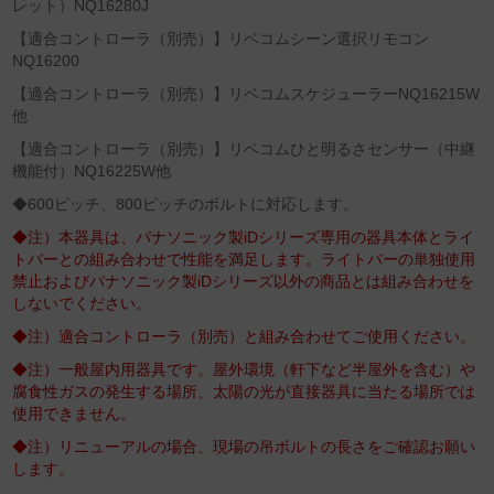
レット）NQ16280J
【適合コントローラ（別売）】リベコムシーン選択リモコン
NQ16200
【適合コントローラ（別売）】リベコムスケジューラーNQ16215W
他
【適合コントローラ（別売）】リベコムひと明るさセンサー（中継
機能付）NQ16225W他
◆600ピッチ、800ピッチのボルトに対応します。
◆注）本器具は、パナソニック製iDシリーズ専用の器具本体とライ
トバーとの組み合わせで性能を満足します。ライトバーの単独使用
禁止およびパナソニック製iDシリーズ以外の商品とは組み合わせを
しないでください。
◆注）適合コントローラ（別売）と組み合わせてご使用ください。
◆注）一般屋内用器具です。屋外環境（軒下など半屋外を含む）や
腐食性ガスの発生する場所、太陽の光が直接器具に当たる場所では
使用できません。
◆注）リニューアルの場合、現場の吊ボルトの長さをご確認お願い
します。