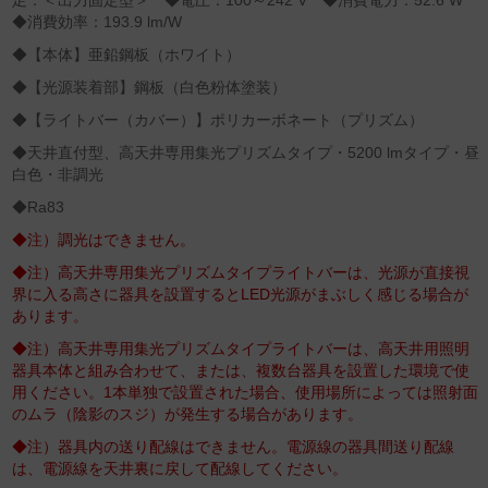
足：＜出力固定型＞ ◆電圧：100～242 V ◆消費電力：52.6 W
◆消費効率：193.9 lm/W
◆【本体】亜鉛鋼板（ホワイト）
◆【光源装着部】鋼板（白色粉体塗装）
◆【ライトバー（カバー）】ポリカーボネート（プリズム）
◆天井直付型、高天井専用集光プリズムタイプ・5200 lmタイプ・昼
白色・非調光
◆Ra83
◆注）調光はできません。
◆注）高天井専用集光プリズムタイプライトバーは、光源が直接視
界に入る高さに器具を設置するとLED光源がまぶしく感じる場合が
あります。
◆注）高天井専用集光プリズムタイプライトバーは、高天井用照明
器具本体と組み合わせて、または、複数台器具を設置した環境で使
用ください。1本単独で設置された場合、使用場所によっては照射面
のムラ（陰影のスジ）が発生する場合があります。
◆注）器具内の送り配線はできません。電源線の器具間送り配線
は、電源線を天井裏に戻して配線してください。