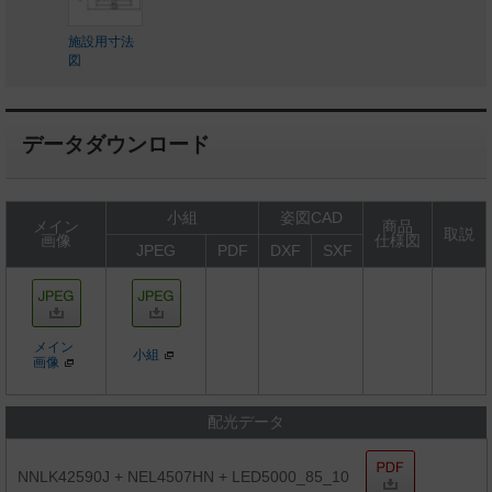
施設用寸法
図
データダウンロード
小組
姿図CAD
メイン
商品
取説
画像
仕様図
JPEG
PDF
DXF
SXF
メイン
小組
画像
配光データ
NNLK42590J + NEL4507HN + LED5000_85_10