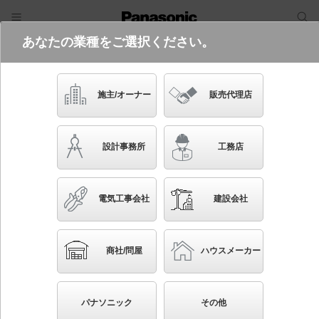
あなたの業種をご選択ください。
電気・建築設備（ビジネス）
フリーワード
品番・キーワード
検索
施主/オーナー
販売代理店
NNLK42590J+NEL4507HN
LE9
設計事務所
工務店
(高天井専用集光プリズムタイプ・
5200 lmタイプ・昼白色・非調光)
電気工事会社
建設会社
ブックマーク
NEW
かんたん照度計算
商社/問屋
ハウスメーカー
工場、倉庫用（特殊環境用） 天井直付型 40形 一体
型LEDベースライト Hf蛍光灯32形定格出力型2灯器具
パナソニック
その他
相当／Hf蛍光灯63形定格出力型1灯器具相当 Hf32形定