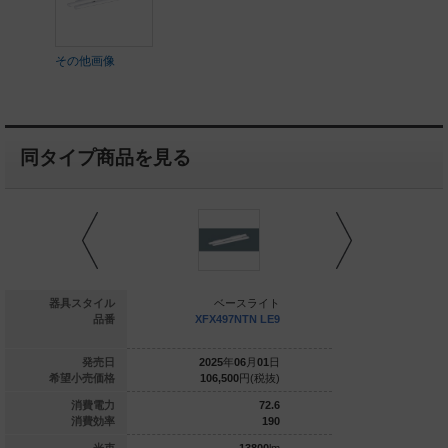
その他画像
同タイプ商品を見る
ベースライト
器具スタイル
ベースライト
ベー
FX465GED RZ9
品番
XFX497NTN LE9
XFX400N
025
年
06
月
01
日
発売日
2025
年
06
月
01
日
2025
年
0
60,300
円(税抜)
希望小売価格
106,500
円(税抜)
134,100
43.5
消費電力
72.6
136.7
消費効率
190