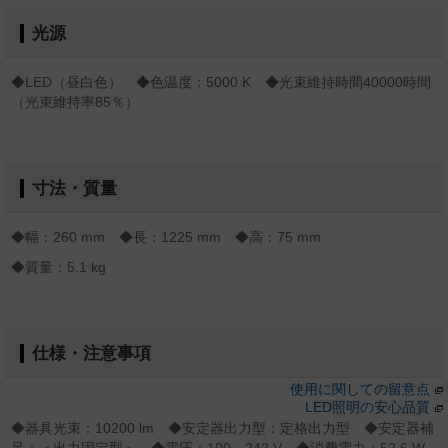
光源
◆LED（昼白色） ◆色温度：5000 K ◆光束維持時間40000時間
（光束維持率85％）
寸法・質量
◆幅：260 mm ◆長：1225 mm ◆高：75 mm
◆質量：5.1 kg
仕様・注意事項
使用に関しての留意点
LED照明の安心品質
◆器具光束：10200 lm ◆安定器出力型：定格出力型 ◆安定器補