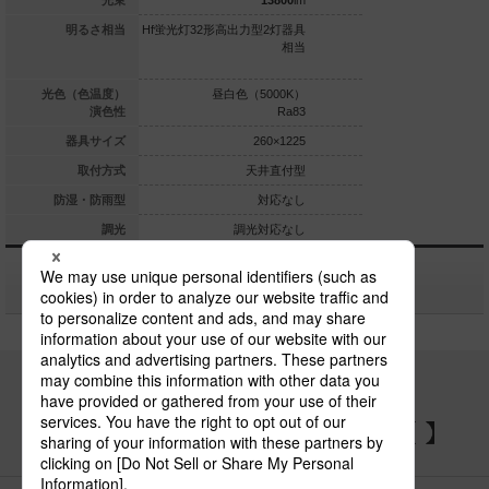
5950
lm
光束
13800
lm
高出力型2灯器具
明るさ相当
Hf蛍光灯32形高出力型2灯器具
Hf蛍光灯32形高出力型
相当
相当
相当／Hf蛍光灯63形
型2灯
光色（6500K）
光色（色温度）
昼白色（5000K）
昼白色（5
Ra83
演色性
Ra83
230×1261
器具サイズ
260×1225
2
天井直付型
取付方式
天井直付型
天
対応なし
防湿・防雨型
対応なし
調光対応
調光
調光対応なし
調光
関連商品
パナソニックの電気設備 SNSアカウント