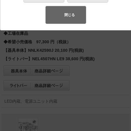
格出力型2灯／Hf63形定格出力型・5200 lm
バリュアブル商品
（省エネ・デザイン性・配光制御など様々なご
閉じる
要望にお応えできる商品群です。）
◆工場在庫品
◆希望小売価格 97,300 円（税抜）
【器具本体】NNLK42590J 20,100 円(税抜)
【ライトバー】NEL4507HN LE9 38,600 円(税抜)
LED内蔵、電源ユニット内蔵