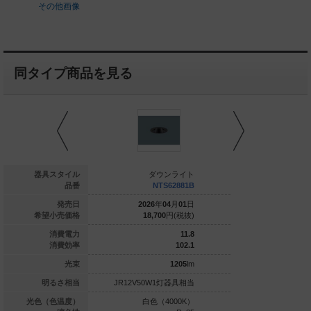
その他画像
同タイプ商品を見る
ダウンライト
器具スタイル
ダウンライト
ダウ
NTS62881S
品番
NTS62881B
NTS
025
年
04
月
01
日
発売日
2026
年
04
月
01
日
2026
年
0
18,700
円(税抜)
希望小売価格
18,700
円(税抜)
18,700
7.1
消費電力
11.8
100
消費効率
102.1
710
lm
光束
1205
lm
V35W1灯器具相当
明るさ相当
JR12V50W1灯器具相当
JR12V50W1
白色（4000K）
光色（色温度）
白色（4000K）
白色（4