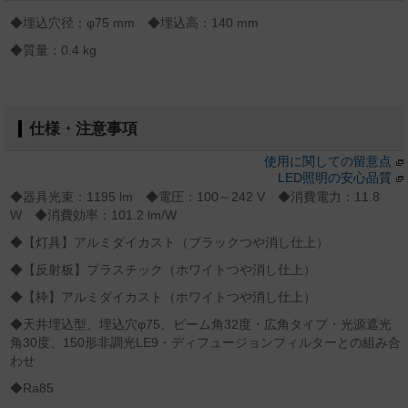
◆埋込穴径：φ75 mm ◆埋込高：140 mm
◆質量：0.4 kg
仕様・注意事項
使用に関しての留意点
LED照明の安心品質
◆器具光束：1195 lm ◆電圧：100～242 V ◆消費電力：11.8
W ◆消費効率：101.2 lm/W
◆【灯具】アルミダイカスト（ブラックつや消し仕上）
◆【反射板】プラスチック（ホワイトつや消し仕上）
◆【枠】アルミダイカスト（ホワイトつや消し仕上）
◆天井埋込型、埋込穴φ75、ビーム角32度・広角タイプ・光源遮光
角30度、150形非調光LE9・ディフュージョンフィルターとの組み合
わせ
◆Ra85