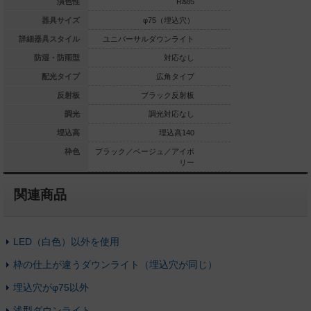
Ra85
演色性
Ra85
φ75（埋込穴）
器具サイズ
φ75（埋込穴）
φ75（
ルダウンライト
詳細器具スタイル
ユニバーサルダウンライト
ユニバーサルダウ
対応なし
防湿・防雨型
対応なし
広角タイプ
配光タイプ
広角タイプ
広
ホワイト反射板
反射板
ブラック反射板
ブラッ
調光対応なし
調光
調光対応なし
調光
埋込高140
埋込高
埋込高140
埋
ホワイト
枠色
ブラック／ベージュ／アイボ
ブラック／ベージュ
リー
関連商品
LED（白色）以外を使用
枠の仕上が違うダウンライト（埋込穴が同じ）
埋込穴がφ75以外
浅型ダウンライト