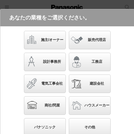
あなたの業種をご選択ください。
電気・建築設備（ビジネス）
フリーワード
品番・キーワード
検索
施主/オーナー
販売代理店
NTS62881W
(150形非調光LE9・ディフュージョン
設計事務所
工務店
フィルターとの組み合わせ)
起動方式違いの商品を見る
電気工事会社
建設会社
ブックマーク
NEW
かんたん照度計算
商社/問屋
ハウスメーカー
天井埋込型 LED（白色） ユニバーサルダウンライ
ト ビーム角32度・広角タイプ・光源遮光角30度 埋込
パナソニック
その他
穴φ75 TOLSO＋（トルソープラス） JR12V50W1灯