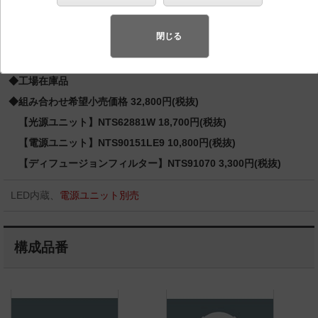
器具相当 LED 150形
スペシャル商品
（先端技術や優れたデザイン性を持ち合わせ、快
閉じる
適で先進的な照明環境をご提案する商品群です）
◆工場在庫品
◆組み合わせ希望小売価格 32,800円(税抜)
【光源ユニット】NTS62881W 18,700円(税抜)
【電源ユニット】NTS90151LE9 10,800円(税抜)
【ディフュージョンフィルター】NTS91070 3,300円(税抜)
LED内蔵、
電源ユニット別売
構成品番