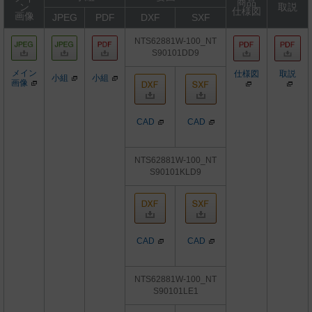
商品
ン
取説
仕様図
画像
JPEG
PDF
DXF
SXF
NTS62881W-100_NT
S90101DD9
メイン
仕様図
取説
小組
小組
画像
CAD
CAD
NTS62881W-100_NT
S90101KLD9
CAD
CAD
NTS62881W-100_NT
S90101LE1