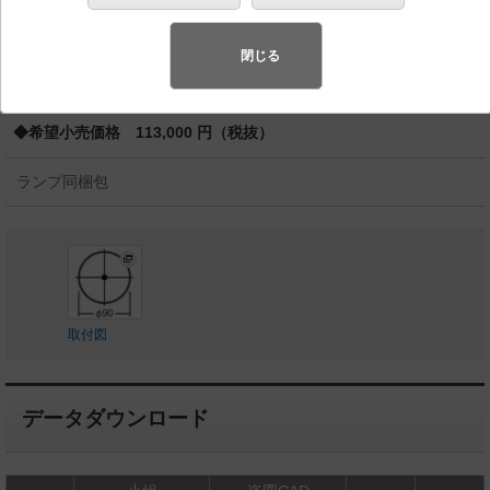
スペシャル商品
（先端技術や優れたデザイン性を持ち合わせ、快
適で先進的な照明環境をご提案する商品群です）
閉じる
◆工場在庫品 （2026年6月発売）
◆希望小売価格 113,000 円（税抜）
ランプ同梱包
取付図
データダウンロード