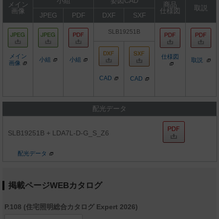
小組
姿図CAD
メイン
商品
取説
画像
仕様図
JPEG
PDF
DXF
SXF
SLB19251B
メイン
仕様図
小組
小組
取説
画像
CAD
CAD
配光データ
SLB19251B + LDA7L-D-G_S_Z6
配光データ
掲載ページWEBカタログ
P.108 (住宅照明総合カタログ Expert 2026)