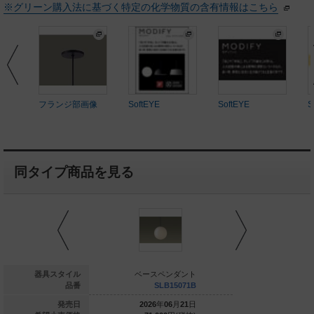
※グリーン購入法に基づく特定の化学物質の含有情報はこちら
フランジ部画像
SoftEYE
SoftEYE
S
同タイプ商品を見る
ースペンダント
器具スタイル
ベースペンダント
ベースペ
XLGB1405 CU1
品番
SLB15071B
SLB
021
年
11
月
21
日
発売日
2026
年
06
月
21
日
2026
年
0