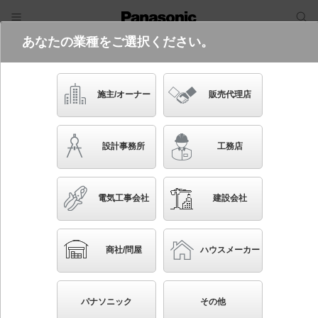
あなたの業種をご選択ください。
電気・建築設備（ビジネス）
フリーワード
品番・キーワード
検索
施主/オーナー
販売代理店
SLB19251B
設計事務所
工務店
電気工事会社
建設会社
ブックマーク
NEW
かんたん照度計算
商社/問屋
ハウスメーカー
天井半埋込吊下型 LED（電球色） ペンダント LED
電球交換型 MODIFY（モディファイ） 白熱電球60形2
パナソニック
その他
灯器具相当