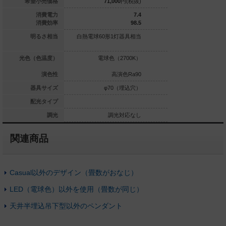
83,300
円(税抜)
希望小売価格
71,000
円(税抜)
71,000
6.5
消費電力
7.4
95.3
消費効率
98.5
0形1灯器具相当
明るさ相当
白熱電球60形1灯器具相当
白熱電球60形1灯
）|電球色（270
光色（色温度）
電球色（2700K）
電球色（2
0K）
0／電球色Ra80
演色性
高演色Ra90
高演
φ70（埋込穴）
器具サイズ
φ70（埋込穴）
φ70（
拡散タイプ
配光タイプ
調光対応
調光
調光対応なし
調光
関連商品
Casual以外のデザイン（畳数がおなじ）
LED（電球色）以外を使用（畳数が同じ）
天井半埋込吊下型以外のペンダント