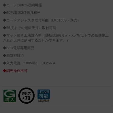
◆コード140cm収納可能
◆60形電球2灯器具相当
◆コードアジャスタ取付可能（LK01089・別売）
◆55度までの傾斜天井に取付可能
◆マット敷き工法対応型（熱抵抗値6.6㎡・K／W以下での断熱施工
された天井に使用することができます。）
◆LED電球専用商品
◆高気密対応
◆入力電流（100V時）：0.256 A
◆調光操作不可