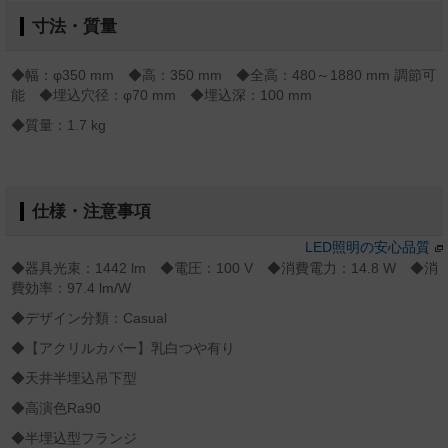
寸法・質量
◆幅：φ350 mm ◆高：350 mm ◆全高：480～1880 mm 調節可
能 ◆埋込穴径：φ70 mm ◆埋込深：100 mm
◆質量：1.7 kg
仕様・注意事項
LED照明の安心品質
◆器具光束：1442 lm ◆電圧：100 V ◆消費電力：14.8 W ◆消
費効率：97.4 lm/W
◆デザイン分類：Casual
◆【アクリルカバー】乳白つや有り
◆天井半埋込吊下型
◆高演色Ra90
◆半埋込型フランジ