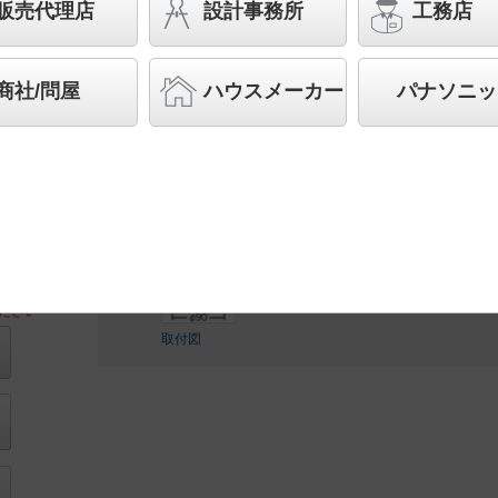
販売代理店
設計事務所
工務店
スペシャル商品
（先端技術や優れたデザイン性を持ち
案する商品群です）
商社/問屋
ハウスメーカー
パナソニッ
◆工場在庫品 （2026年6月発売）
◆希望小売価格 210,000 円（税抜）
ランプ同梱包
ださい
取付図