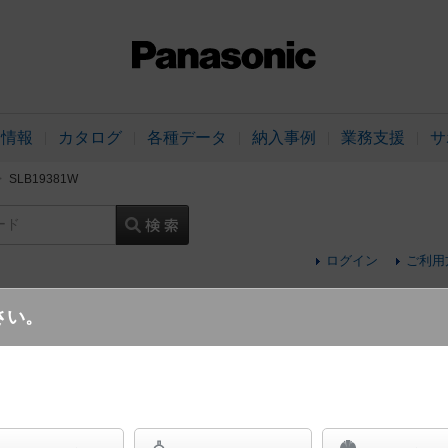
品情報
カタログ
各種データ
納入事例
業務支援
サ
SLB19381W
ード
ログイン
ご利用
さい。
天井半埋込吊下型 LED（電球色） ペンダ
MODIFY（モディファイ） 白熱電球60形3