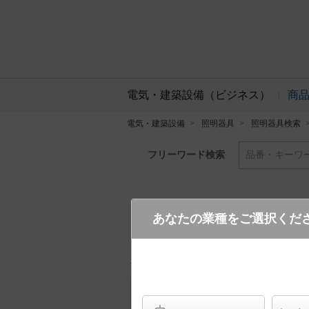
電気・建築設備（ビジネス）
商
電気・建築設備
照明器具
照明器具検索
フリーワード検索
品番・キーワ
あなたの業種をご選択くだ
SLB19381W