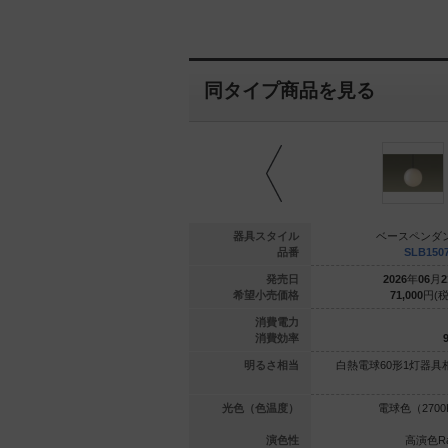
同タイプ商品を見る
ペンダント
ベースペンダント
器具スタイル
ベースペンダ
LB19251W
XLGB1405 CU1
品番
SLB150
年
06
月
21
日
2021
年
11
月
21
日
発売日
2026
年
06
月
2
000
円(税抜)
83,300
円(税抜)
希望小売価格
71,000
円(税
14.8
6.5
消費電力
97.4
95.3
消費効率
9
2灯器具相当
白熱電球100形1灯器具相当
明るさ相当
白熱電球60形1灯器具
（2700K）
昼光色（6200K）|電球色（270
光色（色温度）
電球色（2700
0K）
高演色Ra90
昼光色Ra80／電球色Ra80
演色性
高演色Ra