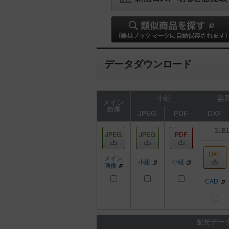
データダウンロード
小組
姿図
メイン
画像
JPEG
PDF
DXF
SLB
メイン
小組
小組
画像
CAD
配光デー