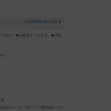
LED照明の安心品質
：100 V ◆消費電力：22.2 W ◆消費
や有り
可能
抗値6.6㎡・K／W以下での断熱施工され