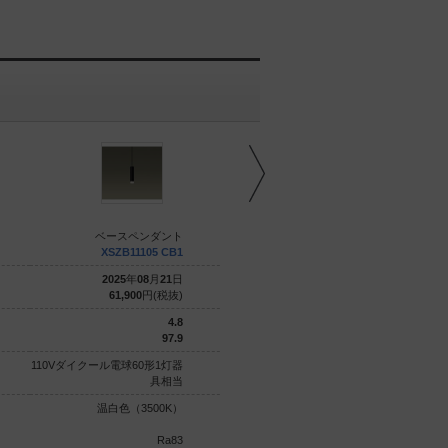
ベースペンダント
ベースペンダント
XSZB11105 CB1
XSZB11005 CB1
2025
年
08
月
21
日
2025
年
08
月
21
日
61,900
円(税抜)
61,900
円(税抜)
4.8
4.8
97.9
97.9
110Vダイクール電球60形1灯器
110Vダイクール電球60形1灯器
具相当
具相当
温白色（3500K）
温白色（3500K）
Ra83
Ra83