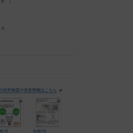
ます。）
 A
の化学物質の含有情報はこちら
ftEYE
SoftEYE