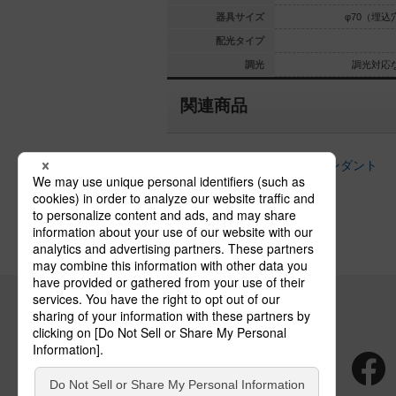
0（埋込穴）
φ70（埋込穴）
器具サイズ
φ70（埋込
拡散タイプ
配光タイプ
光対応なし
調光対応
調光
調光対応
関連商品
天井半埋込吊下型以外のペンダント