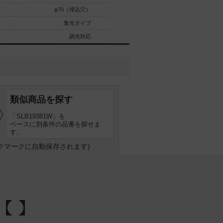
φ70（埋込穴）
φ70（埋込穴）
集光タイプ
集光タイプ
調光対応
調光対応
類似商品を探す
「SLB19381W」を
ベースに別条件の品番を探せま
す。
クマークに自動保存されます)