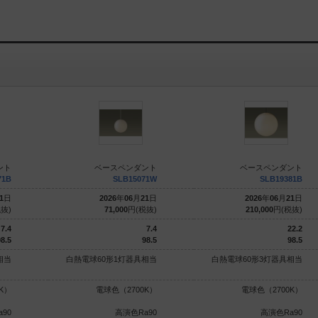
ント
ベースペンダント
ベースペンダント
71B
SLB15071W
SLB19381B
1
日
2026
年
06
月
21
日
2026
年
06
月
21
日
抜)
71,000
円(税抜)
210,000
円(税抜)
7.4
7.4
22.2
8.5
98.5
98.5
相当
白熱電球60形1灯器具相当
白熱電球60形3灯器具相当
K）
電球色（2700K）
電球色（2700K）
90
高演色Ra90
高演色Ra90