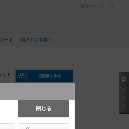
法人向けトップ
ポート
個人のお客様
方法
提案書を作成
ブックマーク
閉じる
ント LED電球交換型
灯器具相当