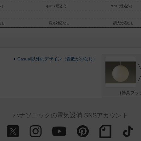
穴）
φ70（埋込穴）
φ70（埋込穴）
なし
調光対応なし
調光対応なし
Casual以外のデザイン（畳数がおなじ）
(器具ブッ
パナソニックの電気設備 SNSアカウント