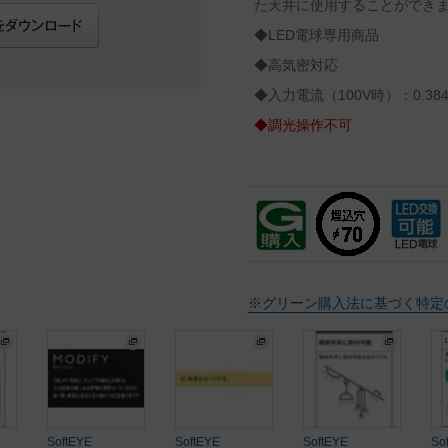
た天井に使用することができ
◆LED電球専用商品
◆高気密対応
◆入力電流（100V時）：0.384
◆調光操作不可
※グリーン購入法に基づく特定
SoftEYE
SoftEYE
SoftEYE
So