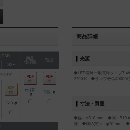
商品詳細
CAD
商品
光源
取説
仕様図
SXF
◆LED電球一般電球タイプ7.
19381W
2700 K ◆ランプ寿命4000
仕様図
取説
CAD
寸法・質量
◆幅：φ510 mm ◆高：510 
能 ◆埋込穴径：φ70 mm ◆
タ