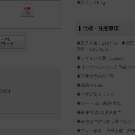
◆質量：3.6 kg
仕様・注意事項
◆器具光束：2187 lm ◆電圧
効率：98.5 lm/W
◆デザイン分類：Casual
◆【アクリルカバー】乳白つ
◆天井半埋込吊下型
◆高演色Ra90
026)
◆半埋込型フランジ
◆コード50cm収納可能
◆60形電球3灯器具相当
◆55度までの傾斜天井に取付
◆マット敷き工法対応型（熱抵