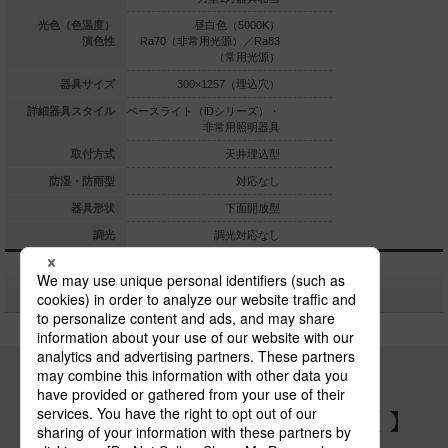
白色（5000K）
光色（色温度）
昼白色（5000K）
昼白色（5
用光源）／Ra83
演色性
Ra70（非常用光源）／Ra83
Ra70（非常用光源）
（常用光源）
（常用光源）
（常
×1235（埋込穴）
器具サイズ
300×1257（埋込穴）
300×1257
iDシリーズ）・
詳細器具スタイル
ベースライト（iDシリーズ）・
ベースライト（iDシリ
非常用照明器具
非常用照明器具
非常用
天井埋込型
取付方式
天井埋込型
天
対応なし
防湿・防雨型
対応なし
下面開放型
器具形状
下面開放型
下
調光対応
調光
調光対応なし
関連商品
パナソニックの電気設備 SNSアカウント