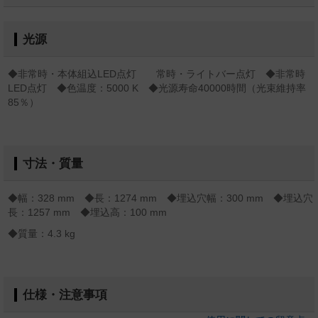
光源
◆非常時・本体組込LED点灯 常時・ライトバー点灯 ◆非常時
LED点灯 ◆色温度：5000 K ◆光源寿命40000時間（光束維持率
85％）
寸法・質量
◆幅：328 mm ◆長：1274 mm ◆埋込穴幅：300 mm ◆埋込穴
長：1257 mm ◆埋込高：100 mm
◆質量：4.3 kg
仕様・注意事項