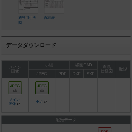
施設用寸法
配置表
図
データダウンロード
小組
姿図CAD
メイン
商品
取説
画像
仕様図
JPEG
PDF
DXF
SXF
メイン
小組
画像
配光データ