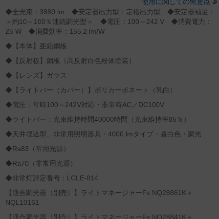
使用に関しての留意点
◆全光束：3880 lm ◆安定器出力型：定格出力型 ◆安定器補足：
＜約10～100％連続調光型＞ ◆電圧：100～242 V ◆消費電力：
25 W ◆消費効率：155.2 lm/W
◆【本体】亜鉛鋼板
◆【反射板】鋼板（高反射白色粉体塗装）
◆【レンズ】ガラス
◆【ライトバー（カバー）】ポリカーボネート（乳白）
◆電圧：常時100～242V対応・非常時AC／DC100V
◆ライトバー：光束維持時間40000時間（光束維持率85％）
◆天井埋込型、非常用照明器具・4000 lmタイプ・昼白色・調光
◆Ra83（常用光源）
◆Ra70（非常用光源）
◆非常灯評定番号：LCLE-014
【適合調光器（別売）】ライトマネージャーFx NQ28861K＋
NQL10161
【適合調光器（別売）】ライトマネージャーFx NQ28841K＋