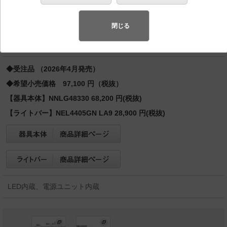
形蛍光灯FLR40形2灯器具相当 FLR40形2灯・4000
lm（節電）
閉じる
バリュアブル商品
（省エネ・デザイン性・配光制御など様々なご
要望にお応えできる商品群です。）
◆受注品 （2026年4月発売）
◆希望小売価格 97,100 円（税抜）
【器具本体】NNLG48330 68,200 円(税抜)
【ライトバー】NEL4405GN LA9 28,900 円(税抜)
LED内蔵、電源ユニット内蔵