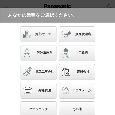
あなたの業種をご選択ください。
電気・建築設備（ビジネス）
フリーワード
品番・キーワード
検索
施主/オーナー
販売代理店
NNLG48330+NEL4405GN
LA9
設計事務所
工務店
(非常用照明器具・4000 lmタイプ・昼
白色・調光)
電気工事会社
建設会社
ブックマーク
NEW
かんたん照度計算
商社/問屋
ハウスメーカー
リニューアル用 天井埋込型 40形 一体型LEDベース
ライト（非常用） 連続調光型調光タイプ（ライコン別
パナソニック
その他
売）・電源別置形・予備電源別置形 下面開放型 直管