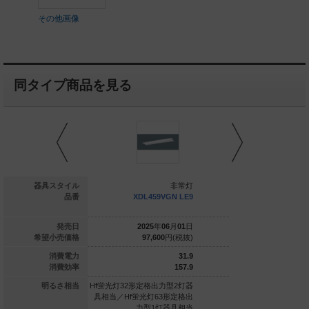
その他画像
同タイプ商品を見る
非常灯
器具スタイル
非常灯
+NEL4505GN L
品番
XDL459VGN LE9
NNLG48330+NEL450
R9
026
年
04
月
01
日
発売日
2025
年
06
月
01
日
2026
年
0
117,800
円(税抜)
希望小売価格
97,600
円(税抜)
101,100
33
消費電力
31.9
152.7
消費効率
157.9
定格出力型2灯器
明るさ相当
Hf蛍光灯32形定格出力型2灯器
Hf蛍光灯32形定格出力
光灯63形定格出
具相当／Hf蛍光灯63形定格出
具相当／Hf蛍光灯63
力型1灯器具相当
力型1灯器具相当
力型1灯