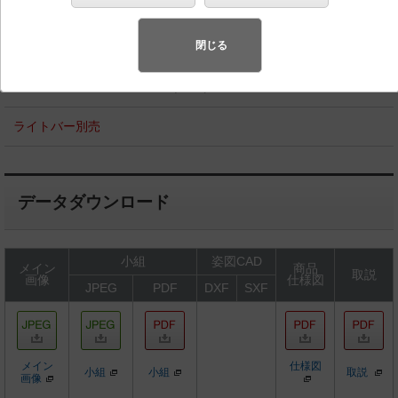
代半導体照明
閉じる
◆工場在庫品
◆希望小売価格 11,200 円（税抜）
ライトバー別売
データダウンロード
小組
姿図CAD
メイン
商品
取説
画像
仕様図
JPEG
PDF
DXF
SXF
メイン
仕様図
小組
小組
取説
画像