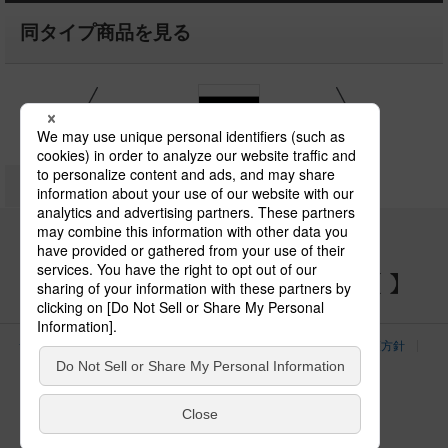
同タイプ商品を見る
（iDシリーズ）
器具スタイル
ベースライト（iDシリーズ）
設
NNLK42733J
品番
NSEK47612C
NSEK
パナソニックの電気設備 SNSアカウント
サイトのご利用にあたって
クッキーポリシー
個人情報保護方針
パナソニック ホールディングス
Area/Country
電気・建築設備（ビジネス）
© Panasonic Electric Works Co., Ltd.