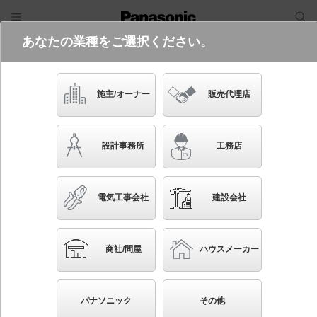
あなたの業種をご選択ください。
電気・建築設備（ビジネス）
フリーワード
品番・キーワード
検索
施主/オーナー
販売代理店
NNLK42724J
設計事務所
工務店
電気工事会社
建設会社
ブックマーク
商社/問屋
ハウスメーカー
天井埋込型 器具本体 連結右用
パナソニック
その他
先端SSL商品※
（長寿命・省電力のLEDを主照明にした、高品
質、快適性、先進性を備えた商品群です。）※LEDを中心とする次世