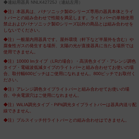
◆連結用器具 NNLK42725J（連結左用）
◆注）本器具は、パナソニック製iDシリーズ専用の器具本体とライ
トバーとの組み合わせで性能を満足します。ライトバーの単独使用
禁止およびパナソニック製iDシリーズ以外の商品とは組み合わせを
しないでください。
◆注）一般屋内用器具です。屋外環境（軒下など半屋外を含む）や
腐食性ガスの発生する場所、太陽の光が直接器具に当たる場所では
使用できません。
◆注）10000 lmタイプ（LRの場合）・高演色タイプ・アレンジ調色
タイプ・電磁波低減タイプのライトバーと組み合わせてお使いの場
合、取付幅600ピッチはご使用になれません。800ピッチでお取付く
ださい。
◆注）アレンジ調色タイプライトバーと組み合わせてお使いの場
合、中央電源穴はご使用になれません。
◆注）WiLIA調光タイプ・PiPit調光タイプライトバーは器具内送り配
線できません。
◆注）プルスイッチ付ライトバーとの組み合わせはできません。