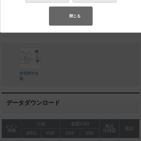
◆受注品 （2026年4月発売）
◆別途見積
閉じる
LED内蔵、電源ユニット内蔵
住宅用寸法
図
データダウンロード
小組
姿図CAD
メイン
商品
取説
画像
仕様図
JPEG
PDF
DXF
SXF