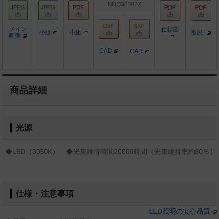
NNQ30302Z
メイン
仕様図
小組
小組
取説
画像
CAD
CAD
商品詳細
光源
◆LED（3050K） ◆光束維持時間20000時間（光束維持率約80％）
仕様・注意事項
LED照明の安心品質