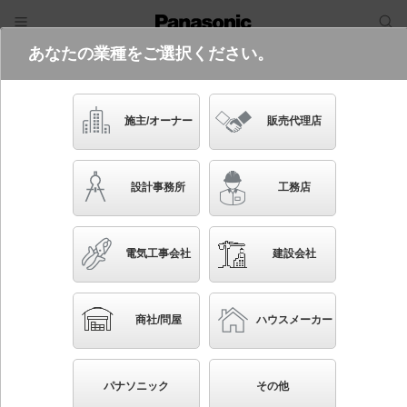
あなたの業種をご選択ください。
電気・建築設備（ビジネス）
フリーワード
品番・キーワード
検索
施主/オーナー
販売代理店
NNQ30302Z
設計事務所
工務店
電気工事会社
建設会社
ブックマーク
NEW
かんたん照度計算
商社/問屋
ハウスメーカー
舞台演出用 パイプ取付型 LED フレネルスポットラ
イト フレネル（非球面）レンズ（D152、F100） 500
パナソニック
その他
形