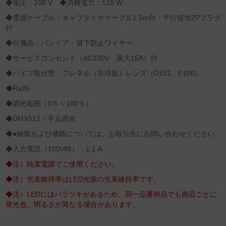
◆電圧：100 V ◆消費電力：110 W
◆電源ケーブル：キャブタイヤケーブル1.5m付・平行接地2Pプラグ
付
◆付属品：バンドア・落下防止ワイヤー
◆サービスコンセント（AC100V 最大15A）付
◆パイプ取付型、フレネル（非球面）レンズ（D152、F100）
◆Ra95
◆調光範囲（0％～100％）
◆DMX512／手元調光
◆●納期および価格については、お取引先にお問い合わせください。
◆入力電流（100V時）：1.1 A
◆注）純直電源でご使用ください。
◆注）光束維持率はLED光源の光束維持率です。
◆注）LEDにはバラツキがあるため、同一品番商品でも商品ごとに
発光色、明るさが異なる場合があります。