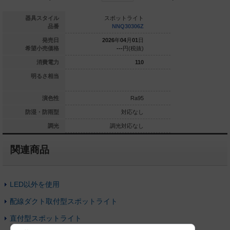
スポットライト
器具スタイル
スポットライト
スポッ
NNQ30305Z
品番
NNQ30306Z
NNQ
026
年
04
月
01
日
発売日
2026
年
04
月
01
日
2026
年
0
---
円(税抜)
希望小売価格
---
円(税抜)
---
436
消費電力
110
明るさ相当
ハロゲン10
Ra95
演色性
Ra95
対応なし
防湿・防雨型
対応なし
調光対応なし
調光
調光対応なし
調光
関連商品
LED以外を使用
配線ダクト取付型スポットライト
直付型スポットライト