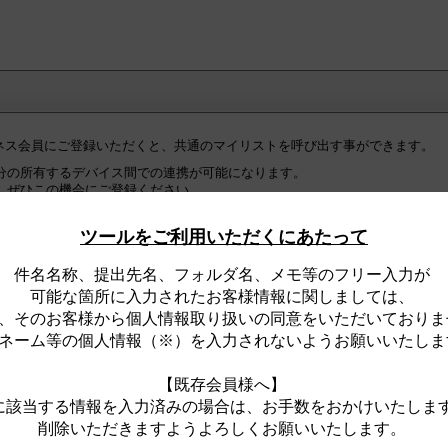
ジネス会員にご登録いただくと、共通のマイリストを呼び出す事ができます。
分の所有するデバイス間での連携が可能になります。
、ぜひこの機会にご登録ください。
の皆様へ】
ツールをご利用いただくにあたって
ネス会員への『初回ログイン時』に限り、ログインが完了した時点で、
ト全件が、住宅・建築設備Webビジネス会員用マイリストとして『自動的』
件名名称、提出先名、フォルダ名、メモ等のフリー入力が
。
可能な箇所に入力されたお客様情報に関しましては、
、そのお客様から個人情報取り扱いの同意をいただいておりま
ジネス会員用マイリストは、ログイン時のみ、閲覧可能なリストです。
合は、
ネーム等の個人情報（※）を入力されないようお願いいたしま
な一般用マイリストをサイト上に表示します。
【既存会員様へ】
に該当する情報を入力済みの場合は、お手数をおかけいたしま
削除いただきますようよろしくお願いいたします。