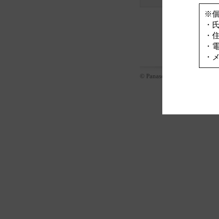
※
・
・
・
・
© Panasonic Corporation