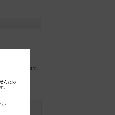
に紐付け（移動）されます。
せんため、
す。
すが