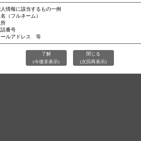
個人情報に該当するもの一例
今後、このページを表示しない
氏名（フルネーム）
住所
電話番号
メールアドレス 等
了解
閉じる
(今後非表示)
(次回再表示)