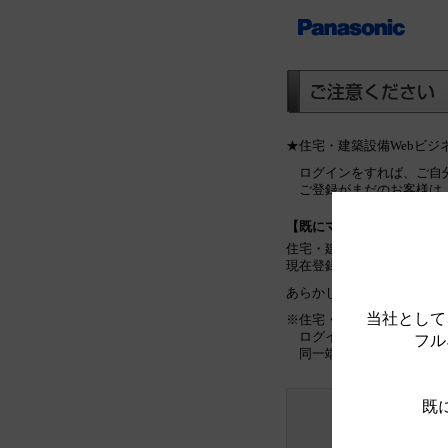
★住宅・建築設備Webビ
ログインをすれば、ご自
ご登録がまだのお客様は
【既にマイリストをご利用
住宅・建築設備Webビジ
現在登録しているマイリス
あらかじめご了承ください
当社として
※住宅・建築設備Webビ
ログインをしていない場
フル
同一端末のみで管理可能
既