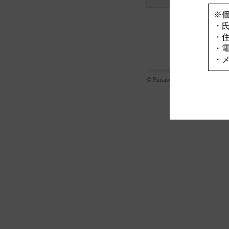
※
・
・
・
・
© Panasonic Corporation