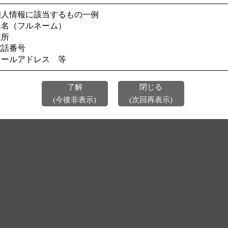
個人情報に該当するもの一例
今後、このページを表示しない
氏名（フルネーム）
住所
電話番号
メールアドレス 等
了解
閉じる
(今後非表示)
(次回再表示)