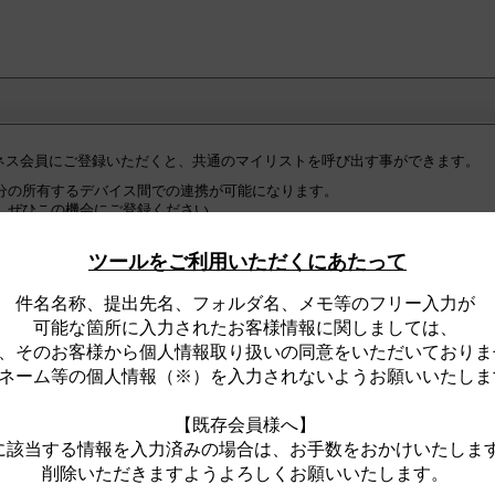
ジネス会員にご登録いただくと、共通のマイリストを呼び出す事ができます。
分の所有するデバイス間での連携が可能になります。
、ぜひこの機会にご登録ください。
の皆様へ】
ツールをご利用いただくにあたって
ネス会員への『初回ログイン時』に限り、ログインが完了した時点で、
ト全件が、住宅・建築設備Webビジネス会員用マイリストとして『自動的』
件名名称、提出先名、フォルダ名、メモ等のフリー入力が
。
可能な箇所に入力されたお客様情報に関しましては、
、そのお客様から個人情報取り扱いの同意をいただいておりま
ジネス会員用マイリストは、ログイン時のみ、閲覧可能なリストです。
合は、
ネーム等の個人情報（※）を入力されないようお願いいたしま
な一般用マイリストをサイト上に表示します。
【既存会員様へ】
に該当する情報を入力済みの場合は、お手数をおかけいたしま
削除いただきますようよろしくお願いいたします。