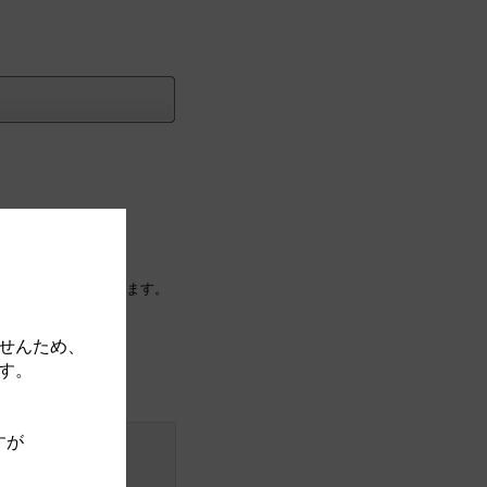
に紐付け（移動）されます。
せんため、
す。
すが