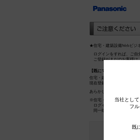
★住宅・建築設備Webビ
ログインをすれば、ご自
ご登録がまだのお客様は
【既にマイリストをご利用
住宅・建築設備Webビジ
現在登録しているマイリス
あらかじめご了承ください
当社として
※住宅・建築設備Webビ
ログインをしていない場
フル
同一端末のみで管理可能
既