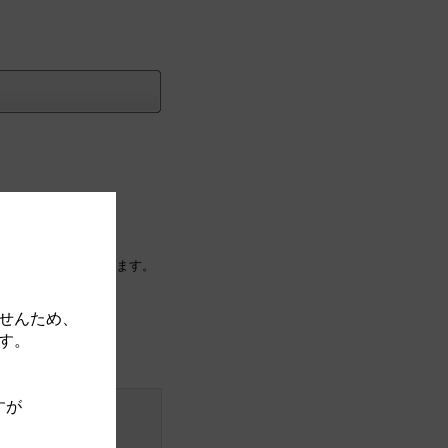
に紐付け（移動）されます。
せんため、
す。
すが