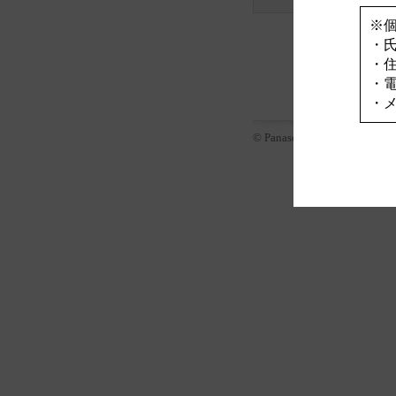
※
・
・
・
・
© Panasonic Corporation