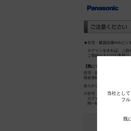
★住宅・建築設備Webビ
ログインをすれば、ご自
ご登録がまだのお客様は
【既にマイリストをご利用
住宅・建築設備Webビジ
現在登録しているマイリス
あらかじめご了承ください
当社として
※住宅・建築設備Webビ
ログインをしていない場
フル
同一端末のみで管理可能
既