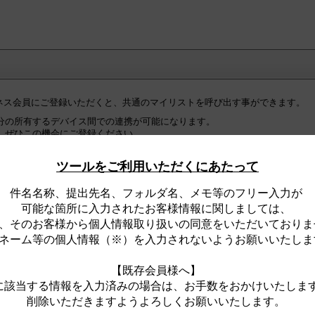
ジネス会員にご登録いただくと、共通のマイリストを呼び出す事ができます。
分の所有するデバイス間での連携が可能になります。
、ぜひこの機会にご登録ください。
の皆様へ】
ツールをご利用いただくにあたって
ネス会員への『初回ログイン時』に限り、ログインが完了した時点で、
ト全件が、住宅・建築設備Webビジネス会員用マイリストとして『自動的』
件名名称、提出先名、フォルダ名、メモ等のフリー入力が
。
可能な箇所に入力されたお客様情報に関しましては、
、そのお客様から個人情報取り扱いの同意をいただいておりま
ジネス会員用マイリストは、ログイン時のみ、閲覧可能なリストです。
合は、
ネーム等の個人情報（※）を入力されないようお願いいたしま
な一般用マイリストをサイト上に表示します。
【既存会員様へ】
に該当する情報を入力済みの場合は、お手数をおかけいたしま
削除いただきますようよろしくお願いいたします。