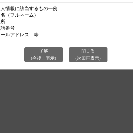
個人情報に該当するもの一例
今後、このページを表示しない
氏名（フルネーム）
住所
電話番号
メールアドレス 等
了解
閉じる
(今後非表示)
(次回再表示)